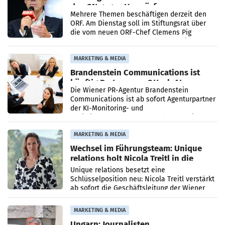
den SN gegen Vorwürfe
Mehrere Themen beschäftigen derzeit den
ORF. Am Dienstag soll im Stiftungsrat über
die vom neuen ORF-Chef Clemens Pig
vorgeschlagenen Besetzungen für die
Direktionen abgestimmt werden.
MARKETING & MEDIA
Brandenstein Communications ist
künftig Partner von OtterlyAI
Die Wiener PR-Agentur Brandenstein
Communications ist ab sofort Agenturpartner
der KI-Monitoring- und
Optimierungsplattform OtterlyAI. Damit baut
die Agentur ihr Leistungsportfolio
MARKETING & MEDIA
Wechsel im Führungsteam: Unique
relations holt Nicola Treitl in die
Geschäftsleitung
Unique relations besetzt eine
Schlüsselposition neu: Nicola Treitl verstärkt
ab sofort die Geschäftsleitung der Wiener
PR-Agentur an der Seite von Josef Kalina und
Anna Kalina-Mahr.
MARKETING & MEDIA
Ungarn: Journalisten