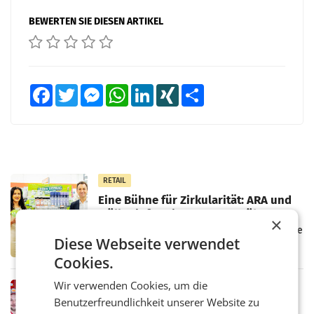
BEWERTEN SIE DIESEN ARTIKEL
Facebook
Twitter
Messenger
WhatsApp
LinkedIn
XING
Teilen
RETAIL
Eine Bühne für Zirkularität: ARA und
Müller informieren am POS über
×
Kreislauffähigkeit
Über den gesamten August hinweg rücken die
Diese Webseite verwendet
Altstoff Recycling Austria AG (ARA) und der
Handelskonzern Müller die Initiative
Cookies.
„Kreislauf-Helden“ in allen österreichischen
Müller-Filialen
Wir verwenden Cookies, um die
RETAIL
Benutzerfreundlichkeit unserer Website zu
Penny modernisiert zwei Filialen in