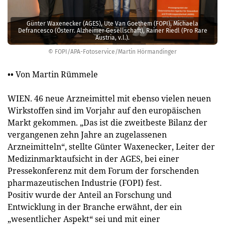
Günter Waxen­ecker (AGES), Ute Van Goethem (FOPI), Michaela
Defrancesco (Österr. Alzheimer Gesellschaft), Rainer Riedl (Pro Rare
Austria, v.l.).
© FOPI/APA-Fotoservice/Martin Hörmandinger
•• Von Martin Rümmele
WIEN. 46 neue Arzneimittel mit ebenso vielen neuen
Wirkstoffen sind im Vorjahr auf den europäischen
Markt gekommen. „Das ist die zweitbeste Bilanz der
vergangenen zehn Jahre an zugelassenen
Arzneimitteln“, stellte Günter Waxenecker, Leiter der
Medizinmarktaufsicht in der AGES, bei einer
Pressekonferenz mit dem Forum der forschenden
pharmazeutischen Industrie (FOPI) fest.
Positiv wurde der Anteil an Forschung und
Entwicklung in der Branche erwähnt, der ein
„wesentlicher Aspekt“ sei und mit einer