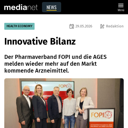
menu
NEWS
Menü
event
draw
29.05.2026
Redaktion
HEALTH ECONOMY
Innovative Bilanz
Der Pharmaverband FOPI und die AGES
melden wieder mehr auf den Markt
kommende Arzneimittel.