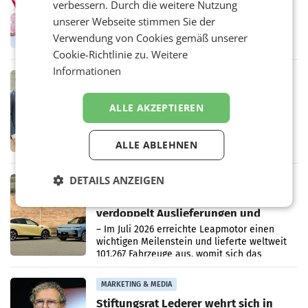
verbessern. Durch die weitere Nutzung
Ober- und Niederösterreich
WIENER NEUDORF. – Im Rahmen einer
unserer Webseite stimmen Sie der
laufenden Modernisierungsoffensive
Verwendung von Cookies gemäß unserer
erneuert Penny zwei Filialen in Nieder- und
Cookie-Richtlinie zu.
Weitere
Oberösterreich. Die beiden Standorte liegen
in Haag sowie im rund
Informationen
RETAIL
Alles bereit für den Wechsel: Jürgen
ALLE AKZEPTIEREN
Albrecht setzt ab 1.1.2027 auf Adeg
WIENER NEUDORF. – Die geplante
Zusammenarbeit zwischen Adeg und dem
Vorarlberger Kaufmann Jürgen Albrecht ist
ALLE ABLEHNEN
kartellrechtlich freigegeben: Die
Bundeswettbewerbsbehörde und der
DETAILS ANZEIGEN
Bundeskartellanwalt
MOBILITY BUSINESS
Rekordergebnis im Juli: Leapmotor
verdoppelt Auslieferungen und
überschreitet die 100.000er-Marke
– Im Juli 2026 erreichte Leapmotor einen
wichtigen Meilenstein und lieferte weltweit
101.267 Fahrzeuge aus, womit sich das
Ergebnis gegenüber Juli 2025 mehr als
verdoppelte (+102
MARKETING & MEDIA
Stiftungsrat Lederer wehrt sich in