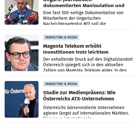
dokumentierten Manipulation und
Zensur
Eine fast 500-seitige Dokumentation von
Mitarbeitern der Ungarischen
Nachrichtenagentur MTI soll die
systematische Nachrichten-Manipulation und
Zensur bei der Agentur während der Zeit
MARKETING & MEDIA
Magenta Telekom erhöht
Investitionen trotz leichtem
Umsatzrückgang
Der anhaltende Druck auf den Digitalstandort
Österreich spiegelt sich in den aktuellen
Zahlen von Magenta Telekom wider. In den
ersten sechs Monaten des laufenden Jahres
verzeichnete
MARKETING & MEDIA
Studie zur Medienpräsenz: Wie
Österreichs ATX-Unternehmen
international wahrgenommen
Österreichs börsennotierte Unternehmen
werden
agieren längst auf internationalen Märkten.
Eine neue internationale
Medienresonanzanalyse untersucht die
weltweite Berichterstattung über