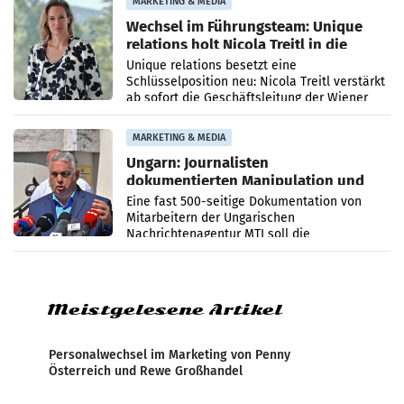
MARKETING & MEDIA
Wechsel im Führungsteam: Unique
relations holt Nicola Treitl in die
Geschäftsleitung
Unique relations besetzt eine
Schlüsselposition neu: Nicola Treitl verstärkt
ab sofort die Geschäftsleitung der Wiener
PR-Agentur an der Seite von Josef Kalina und
Anna Kalina-Mahr.
MARKETING & MEDIA
Ungarn: Journalisten
dokumentierten Manipulation und
Zensur
Eine fast 500-seitige Dokumentation von
Mitarbeitern der Ungarischen
Nachrichtenagentur MTI soll die
systematische Nachrichten-Manipulation und
Zensur bei der Agentur während der Zeit
Meistgelesene Artikel
Personalwechsel im Marketing von Penny
Österreich und Rewe Großhandel