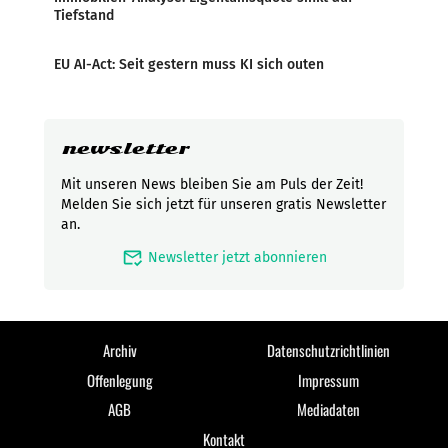
Tiefstand
EU AI-Act: Seit gestern muss KI sich outen
newsletter
Mit unseren News bleiben Sie am Puls der Zeit!
Melden Sie sich jetzt für unseren gratis Newsletter
an.
mark_email_read
Newsletter jetzt abonnieren
Archiv
Datenschutzrichtlinien
Offenlegung
Impressum
AGB
Mediadaten
Kontakt