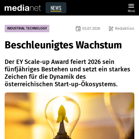
menu
NEWS
Menü
event
draw
03.07.2026
Redaktion
INDUSTRIAL TECHNOLOGY
Beschleunigtes Wachstum
Der EY Scale-up Award feiert 2026 sein
fünfjähriges Bestehen und setzt ein starkes
Zeichen für die Dynamik des
österreichischen Start-up-Ökosystems.