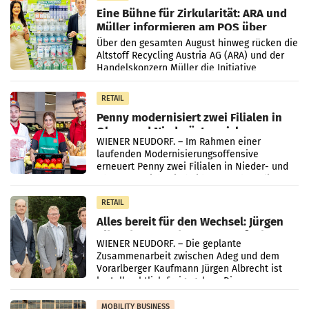
Eine Bühne für Zirkularität: ARA und
Müller informieren am POS über
Kreislauffähigkeit
Über den gesamten August hinweg rücken die
Altstoff Recycling Austria AG (ARA) und der
Handelskonzern Müller die Initiative
„Kreislauf-Helden“ in allen österreichischen
Müller-Filialen
RETAIL
Penny modernisiert zwei Filialen in
Ober- und Niederösterreich
WIENER NEUDORF. – Im Rahmen einer
laufenden Modernisierungsoffensive
erneuert Penny zwei Filialen in Nieder- und
Oberösterreich. Die beiden Standorte liegen
in Haag sowie im rund
RETAIL
Alles bereit für den Wechsel: Jürgen
Albrecht setzt ab 1.1.2027 auf Adeg
WIENER NEUDORF. – Die geplante
Zusammenarbeit zwischen Adeg und dem
Vorarlberger Kaufmann Jürgen Albrecht ist
kartellrechtlich freigegeben: Die
Bundeswettbewerbsbehörde und der
Bundeskartellanwalt
MOBILITY BUSINESS