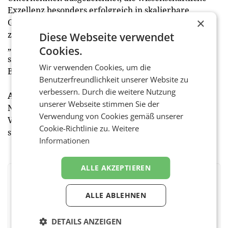
Exzellenz besonders erfolgreich in skalierbare
×
Geschäftsmodelle überführen. Dabei konnten sich
zwei Spin-offs der TU Wien durchsetzen: Den Titel
Diese Webseite verwendet
„Scale-up des Jahres“ in der Kategorie Spin-off
Cookies.
sicherte sich UpNano, als „Rising Star des Jahres“ im
Wir verwenden Cookies, um die
Bereich Spin-off wurde factorymaker ausgezeichnet.
Benutzerfreundlichkeit unserer Website zu
verbessern. Durch die weitere Nutzung
Ausblick
unserer Webseite stimmen Sie der
Nach dem Award ist vor dem Award: Die
Verwendung von Cookies gemäß unserer
Vorregistrierung für den EY Scale-up Award 2027
Cookie-Richtlinie zu.
Weitere
startet ab sofort unter
www.scaleup-award.com
Informationen
ALLE AKZEPTIEREN
BEWERTEN SIE DIESEN ARTIKEL
ALLE ABLEHNEN
DETAILS ANZEIGEN