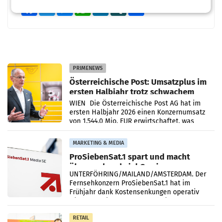
Facebook
Twitter
Messenger
WhatsApp
LinkedIn
XING
Teilen
PRIMENEWS
Österreichische Post: Umsatzplus im
ersten Halbjahr trotz schwachem
Briefgeschäft
WIEN Die Österreichische Post AG hat im
ersten Halbjahr 2026 einen Konzernumsatz
von 1.544,0 Mio. EUR erwirtschaftet, was
einem Plus von 3,8 Prozent gegenüber dem
Vergleichszeitraum
MARKETING & MEDIA
ProSiebenSat.1 spart und macht
überraschend viel Gewinn
UNTERFÖHRING/MAILAND/AMSTERDAM. Der
Fernsehkonzern ProSiebenSat.1 hat im
Frühjahr dank Kostensenkungen operativ
wieder Gewinn gemacht und die
Markterwartung deutlich übertroffen.
RETAIL