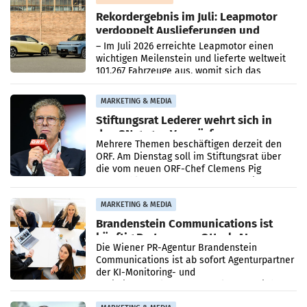
Rekordergebnis im Juli: Leapmotor
verdoppelt Auslieferungen und
überschreitet die 100.000er-Marke
– Im Juli 2026 erreichte Leapmotor einen
wichtigen Meilenstein und lieferte weltweit
101.267 Fahrzeuge aus, womit sich das
Ergebnis gegenüber Juli 2025 mehr als
verdoppelte (+102
MARKETING & MEDIA
Stiftungsrat Lederer wehrt sich in
den SN gegen Vorwürfe
Mehrere Themen beschäftigen derzeit den
ORF. Am Dienstag soll im Stiftungsrat über
die vom neuen ORF-Chef Clemens Pig
vorgeschlagenen Besetzungen für die
Direktionen abgestimmt werden.
MARKETING & MEDIA
Brandenstein Communications ist
künftig Partner von OtterlyAI
Die Wiener PR-Agentur Brandenstein
Communications ist ab sofort Agenturpartner
der KI-Monitoring- und
Optimierungsplattform OtterlyAI. Damit baut
die Agentur ihr Leistungsportfolio