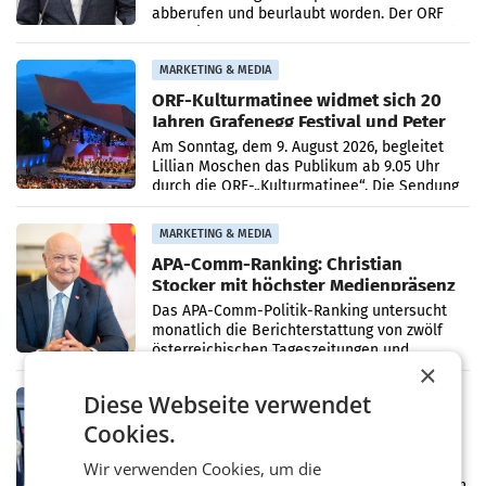
abberufen und beurlaubt worden. Der ORF
bestätigte gegenüber der APA entsprechende
Medienberichte.
MARKETING & MEDIA
ORF-Kulturmatinee widmet sich 20
Jahren Grafenegg Festival und Peter
Simonischek
Am Sonntag, dem 9. August 2026, begleitet
Lillian Moschen das Publikum ab 9.05 Uhr
durch die ORF-„Kulturmatinee“. Die Sendung
startet mit der Dokumentation „20 Jahre
Grafenegg
MARKETING & MEDIA
APA-Comm-Ranking: Christian
Stocker mit höchster Medienpräsenz
im Juli
Das APA-Comm-Politik-Ranking untersucht
monatlich die Berichterstattung von zwölf
österreichischen Tageszeitungen und
×
analysiert, welche Politikerinnen und
Politiker Österreichs die
Diese Webseite verwendet
MARKETING & MEDIA
Prozess zu Warner-Übernahme erst
Cookies.
im März 2027
LOS ANGELES Die geplante Übernahme des
Wir verwenden Cookies, um die
Hollywood-Urgesteins Warner Brothers durch