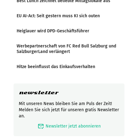
Best Lunch zeichnet beliebte Mittagslokale aus
EU AI-Act: Seit gestern muss KI sich outen
Heiglauer wird DPD-Geschäftsführer
Werbepartnerschaft von FC Red Bull Salzburg und
SalzburgerLand verlängert
Hitze beeinflusst das Einkaufsverhalten
newsletter
Mit unseren News bleiben Sie am Puls der Zeit!
Melden Sie sich jetzt für unseren gratis Newsletter
an.
mark_email_read
Newsletter jetzt abonnieren