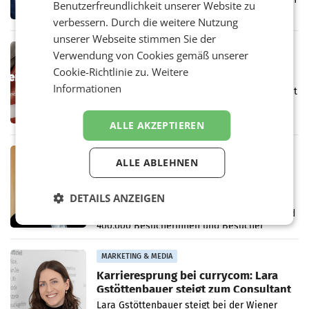
Benutzerfreundlichkeit unserer Website zu
den Rivalen Paramount wird noch lange in
verbessern. Durch die weitere Nutzung
der Schwebe bleiben. Eine Richterin setzte
den Prozess zu
unserer Webseite stimmen Sie der
MARKETING & MEDIA
Verwendung von Cookies gemäß unserer
Werbe Akademie startet neue
Cookie-Richtlinie zu.
Weitere
Imagekampagne rund um Praxisnähe
Informationen
Unter dem Slogan „Näher dran geht nicht. Mit
einer praxisorientierten Ausbildung an der
Werbe Akademie“ hat die
ALLE AKZEPTIEREN
Bildungseinrichtung des WIFI Wien eine neue
Imagekampagne gestartet.
MARKETING & MEDIA
ALLE ABLEHNEN
Halbjahresbilanz cine.ma:
Österreichs Kinos verzeichnen
DETAILS ANZEIGEN
400.000 Besucher mehr
Das österreichische Kino setzt seinen
positiven Wachstumskurs fort. Mit einer rund
400.000 Besucherinnen und Besucher
höheren Nettoreichweite im ersten Halbjahr
2026 gegenüber dem
MARKETING & MEDIA
Karrieresprung bei currycom: Lara
Gstöttenbauer steigt zum Consultant
auf
Lara Gstöttenbauer steigt bei der Wiener