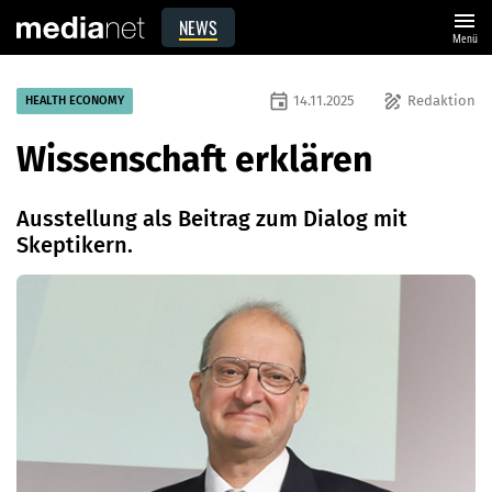
menu
NEWS
Menü
event
draw
14.11.2025
Redaktion
HEALTH ECONOMY
Wissenschaft erklären
Ausstellung als Beitrag zum Dialog mit
Skeptikern.