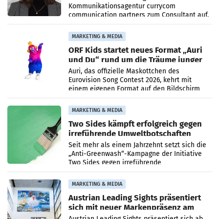
Kommunikationsagentur currycom
communication partners zum Consultant auf.
Die 27-jährige Beraterin betreut Kundinnen
und Kunden in den Bereichen
MARKETING & MEDIA
ORF Kids startet neues Format „Auri
und Du“ rund um die Träume junger
Menschen
Auri, das offizielle Maskottchen des
Eurovision Song Contest 2026, kehrt mit
einem eigenen Format auf den Bildschirm
zurück. In der neuen Sendung „Auri und Du“
bei ORF Kids steht
MARKETING & MEDIA
Two Sides kämpft erfolgreich gegen
irreführende Umweltbotschaften
beim Papiereinsatz
Seit mehr als einem Jahrzehnt setzt sich die
„Anti-Greenwash“-Kampagne der Initiative
Two Sides gegen irreführende
Umweltaussagen bei Papierkommunikation
und papierbasierten Verpackungen
MARKETING & MEDIA
Austrian Leading Sights präsentiert
sich mit neuer Markenpräsenz am
Flughafen Wien
Austrian Leading Sights präsentiert sich ab