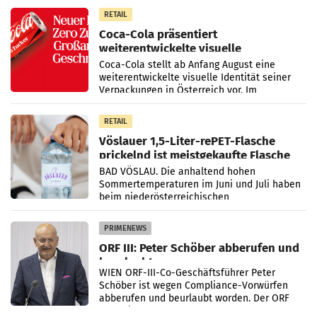
100 Prozent
RETAIL
Coca-Cola präsentiert
weiterentwickelte visuelle
Markenidentität
Coca-Cola stellt ab Anfang August eine
weiterentwickelte visuelle Identität seiner
Verpackungen in Österreich vor. Im
Mittelpunkt des Redesigns stehen zentrale
Gestaltungselemente
RETAIL
Vöslauer 1,5-Liter-rePET-Flasche
prickelnd ist meistgekaufte Flasche
Österreichs
BAD VÖSLAU. Die anhaltend hohen
Sommertemperaturen im Juni und Juli haben
beim niederösterreichischen
Getränkehersteller Vöslauer zu deutlichen
Absatzzuwächsen geführt. Während
PRIMENEWS
ORF III: Peter Schöber abberufen und
beurlaubt
WIEN ORF-III-Co-Geschäftsführer Peter
Schöber ist wegen Compliance-Vorwürfen
abberufen und beurlaubt worden. Der ORF
bestätigte gegenüber der APA entsprechende