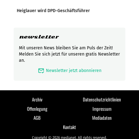
Heiglauer wird DPD-Geschäftsführer
newsletter
Mit unseren News bleiben Sie am Puls der Zeit!
Melden Sie sich jetzt für unseren gratis Newsletter
an.
mark_email_read
Newsletter jetzt abonnieren
Archiv
Datenschutzrichtlinien
Offenlegung
Impressum
AGB
Mediadaten
Kontakt
Copyright © 2026 medianet. All rights reserved.