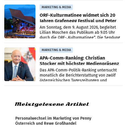
Medienberichte.
MARKETING & MEDIA
ORF-Kulturmatinee widmet sich 20
Jahren Grafenegg Festival und Peter
Simonischek
Am Sonntag, dem 9. August 2026, begleitet
Lillian Moschen das Publikum ab 9.05 Uhr
durch die ORF-„Kulturmatinee“. Die Sendung
startet mit der Dokumentation „20 Jahre
Grafenegg
MARKETING & MEDIA
APA-Comm-Ranking: Christian
Stocker mit höchster Medienpräsenz
im Juli
Das APA-Comm-Politik-Ranking untersucht
monatlich die Berichterstattung von zwölf
österreichischen Tageszeitungen und
analysiert, welche Politikerinnen und
Politiker Österreichs die
Meistgelesene Artikel
Personalwechsel im Marketing von Penny
Österreich und Rewe Großhandel