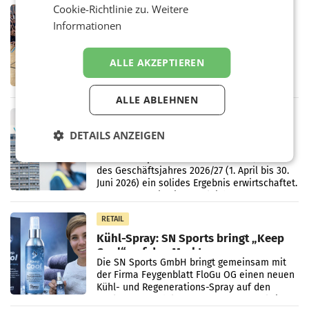
Cookie-Richtlinie zu.
Weitere
RETAIL
Informationen
Bipa unterstützt Bewegte Kids
Sommercamps im Osten Österreichs
Bereits zum zweiten Mal begleitet Bipa das
ALLE AKZEPTIEREN
polysportive Sommersportcamp „Bewegte
Kids“. Während der Campwochen in den
Monaten Juli und August versorgt das
ALLE ABLEHNEN
Unternehmen Kinder sowie
RETAIL
voestalpine verzeichnet solides
DETAILS ANZEIGEN
erstes Quartal und steigert EBITDA
Der voestalpine-Konzern hat im 1. Quartal
des Geschäftsjahres 2026/27 (1. April bis 30.
Juni 2026) ein solides Ergebnis erwirtschaftet.
Der Umsatz stieg im Vergleich zur
Vorjahresperiode
RETAIL
Kühl-Spray: SN Sports bringt „Keep
Cool“ auf den Markt
Die SN Sports GmbH bringt gemeinsam mit
der Firma Feygenblatt FloGu OG einen neuen
Kühl- und Regenerations-Spray auf den
Markt. Das Produkt namens „Keep Cool“ ist zu