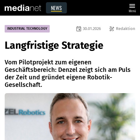
menu
NEWS
Menü
event
draw
30.01.2026
Redaktion
INDUSTRIAL TECHNOLOGY
Langfristige Strategie
Vom Pilotprojekt zum eigenen
Geschäftsbereich: Denzel zeigt sich am Puls
der Zeit und gründet eigene Robotik-
Gesellschaft.