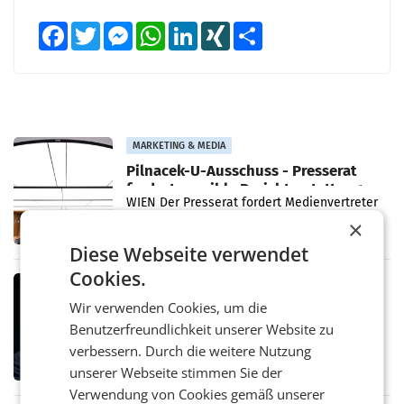
Facebook
Twitter
Messenger
WhatsApp
LinkedIn
XING
Teilen
MARKETING & MEDIA
Pilnacek-U-Ausschuss - Presserat
fordert sensible Berichterstattung
WIEN Der Presserat fordert Medienvertreter
dazu auf, im U-Ausschuss zu den
×
Ermittlungen rund um das Ableben des Ex-
Diese Webseite verwendet
Sektionschefs im Justizministerium, Christian
Pilnacek, auf sensible
Cookies.
MARKETING & MEDIA
Stiftungsrat Lederer wehrt sich in
Wir verwenden Cookies, um die
den SN gegen Vorwürfe
Benutzerfreundlichkeit unserer Website zu
Mehrere Themen beschäftigen derzeit den
verbessern. Durch die weitere Nutzung
ORF. Am Dienstag soll im Stiftungsrat über
unserer Webseite stimmen Sie der
die vom neuen ORF-Chef Clemens Pig
vorgeschlagenen Besetzungen für die
Verwendung von Cookies gemäß unserer
Direktionen abgestimmt werden.