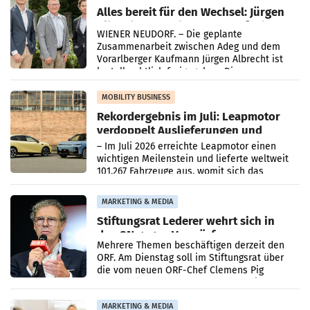
Alles bereit für den Wechsel: Jürgen
Albrecht setzt ab 1.1.2027 auf Adeg
WIENER NEUDORF. – Die geplante
Zusammenarbeit zwischen Adeg und dem
Vorarlberger Kaufmann Jürgen Albrecht ist
kartellrechtlich freigegeben: Die
Bundeswettbewerbsbehörde und der
Bundeskartellanwalt
MOBILITY BUSINESS
Rekordergebnis im Juli: Leapmotor
verdoppelt Auslieferungen und
überschreitet die 100.000er-Marke
– Im Juli 2026 erreichte Leapmotor einen
wichtigen Meilenstein und lieferte weltweit
101.267 Fahrzeuge aus, womit sich das
Ergebnis gegenüber Juli 2025 mehr als
verdoppelte (+102
MARKETING & MEDIA
Stiftungsrat Lederer wehrt sich in
den SN gegen Vorwürfe
Mehrere Themen beschäftigen derzeit den
ORF. Am Dienstag soll im Stiftungsrat über
die vom neuen ORF-Chef Clemens Pig
vorgeschlagenen Besetzungen für die
Direktionen abgestimmt werden.
MARKETING & MEDIA