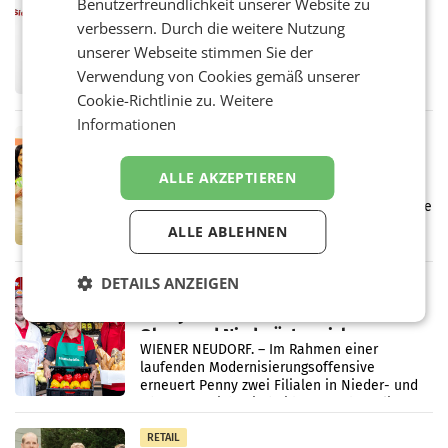
Benutzerfreundlichkeit unserer Website zu
ProSiebenSat.1 spart und macht
verbessern. Durch die weitere Nutzung
überraschend viel Gewinn
UNTERFÖHRING/MAILAND/AMSTERDAM. Der
unserer Webseite stimmen Sie der
Fernsehkonzern ProSiebenSat.1 hat im
Verwendung von Cookies gemäß unserer
Frühjahr dank Kostensenkungen operativ
Cookie-Richtlinie zu.
Weitere
wieder Gewinn gemacht und die
Markterwartung deutlich übertroffen.
Informationen
RETAIL
Eine Bühne für Zirkularität: ARA und
ALLE AKZEPTIEREN
Müller informieren am POS über
Kreislauffähigkeit
Über den gesamten August hinweg rücken die
Altstoff Recycling Austria AG (ARA) und der
ALLE ABLEHNEN
Handelskonzern Müller die Initiative
„Kreislauf-Helden“ in allen österreichischen
Müller-Filialen
DETAILS ANZEIGEN
RETAIL
Penny modernisiert zwei Filialen in
Ober- und Niederösterreich
WIENER NEUDORF. – Im Rahmen einer
laufenden Modernisierungsoffensive
erneuert Penny zwei Filialen in Nieder- und
Oberösterreich. Die beiden Standorte liegen
in Haag sowie im rund
RETAIL