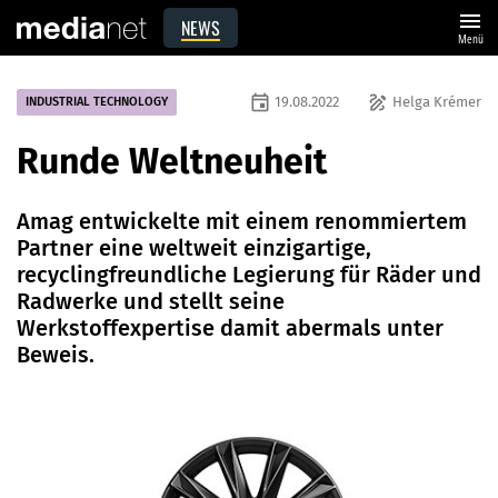
menu
NEWS
Menü
event
draw
19.08.2022
Helga Krémer
INDUSTRIAL TECHNOLOGY
Runde Weltneuheit
Amag entwickelte mit einem renommiertem
Partner eine weltweit einzigartige,
recyclingfreundliche Legierung für Räder und
Radwerke und stellt seine
Werkstoffexpertise damit abermals unter
Beweis.