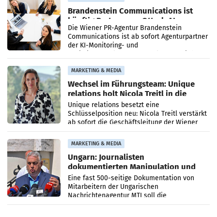
Brandenstein Communications ist
künftig Partner von OtterlyAI
Die Wiener PR-Agentur Brandenstein
Communications ist ab sofort Agenturpartner
der KI-Monitoring- und
Optimierungsplattform OtterlyAI. Damit baut
die Agentur ihr Leistungsportfolio
MARKETING & MEDIA
Wechsel im Führungsteam: Unique
relations holt Nicola Treitl in die
Geschäftsleitung
Unique relations besetzt eine
Schlüsselposition neu: Nicola Treitl verstärkt
ab sofort die Geschäftsleitung der Wiener
PR-Agentur an der Seite von Josef Kalina und
Anna Kalina-Mahr.
MARKETING & MEDIA
Ungarn: Journalisten
dokumentierten Manipulation und
Zensur
Eine fast 500-seitige Dokumentation von
Mitarbeitern der Ungarischen
Nachrichtenagentur MTI soll die
systematische Nachrichten-Manipulation und
Zensur bei der Agentur während der Zeit