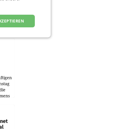
KZEPTIEREN
ftigen
nstag
die
emens
hnet
al