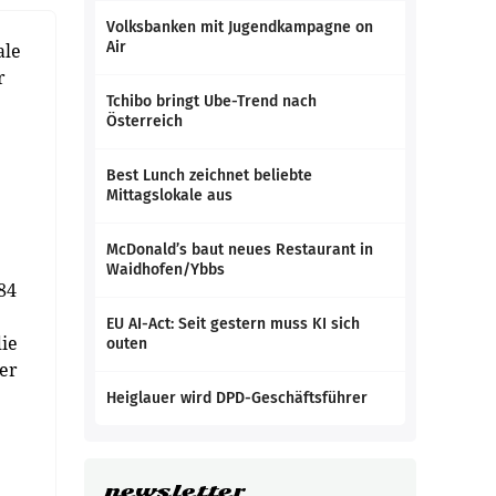
Volksbanken mit Jugendkampagne on
Air
ale
r
Tchibo bringt Ube-Trend nach
Österreich
Best Lunch zeichnet beliebte
Mittagslokale aus
McDonald’s baut neues Restaurant in
Waidhofen/Ybbs
84
EU AI-Act: Seit gestern muss KI sich
die
outen
er
Heiglauer wird DPD-Geschäftsführer
newsletter