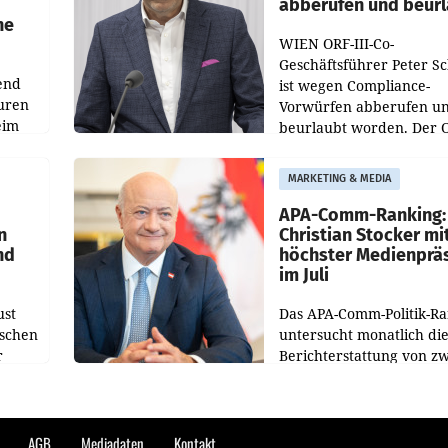
abberufen und beur
he
WIEN ORF-III-Co-
Geschäftsführer Peter S
end
ist wegen Compliance-
uren
Vorwürfen abberufen u
eim
beurlaubt worden. Der 
bestätigte gegenüber de
uer zu
entsprechende
MARKETING & MEDIA
hsen
Medienberichte.
APA-Comm-Ranking:
n
Christian Stocker mi
nd
höchster Medienprä
im Juli
ust
Das APA-Comm-Politik-R
oschen
untersucht monatlich di
r
Berichterstattung von zw
österreichischen
ndung
Tageszeitungen und anal
ation
welche Politikerinnen u
Politiker Österreichs die
AGB
Mediadaten
Kontakt