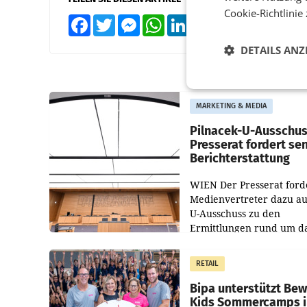
Cookie-Richtlinie
Facebook
Twitter
Messenger
WhatsApp
LinkedIn
XING
Teilen
DETAILS ANZ
MARKETING & MEDIA
Pilnacek-U-Ausschus
Presserat fordert se
Berichterstattung
WIEN Der Presserat ford
Medienvertreter dazu au
U-Ausschuss zu den
Ermittlungen rund um d
Ableben des Ex-Sektions
im Justizministerium, Chr
RETAIL
Pilnacek, auf sensible
Bipa unterstützt Be
Kids Sommercamps 