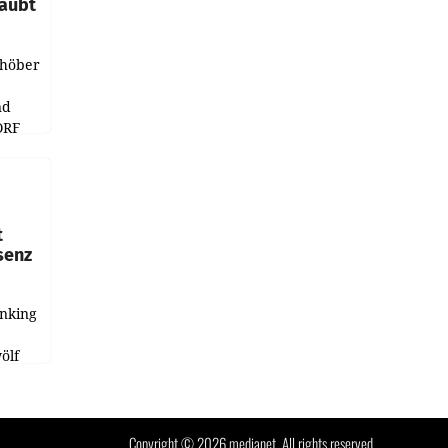
laubt
chöber
nd
ORF
r APA
t
senz
anking
e
ölf
ysiert,
nd
Copyright © 2026 medianet. All rights reserved.