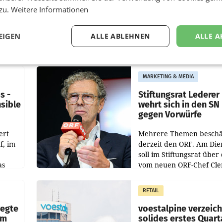
 zu.
Weitere Informationen
EIGEN
ALLE ABLEHNEN
ALLE A
MARKETING & MEDIA
s -
Stiftungsrat Lederer
nsible
wehrt sich in den SN
gegen Vorwürfe
ert
Mehrere Themen beschä
f, im
derzeit den ORF. Am Die
soll im Stiftungsrat über 
as
vom neuen ORF-Chef Cl
chefs
Pig vorgeschlagenen
istian
Besetzungen für die
RETAIL
Direktionen abgestimmt
werden.
wegte
voestalpine verzeic
im
solides erstes Quart