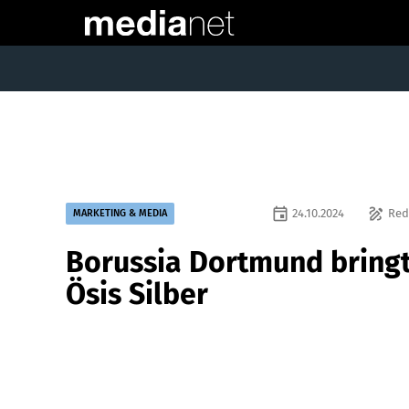
event
draw
24.10.2024
Red
MARKETING & MEDIA
Borussia Dortmund bring
Ösis Silber