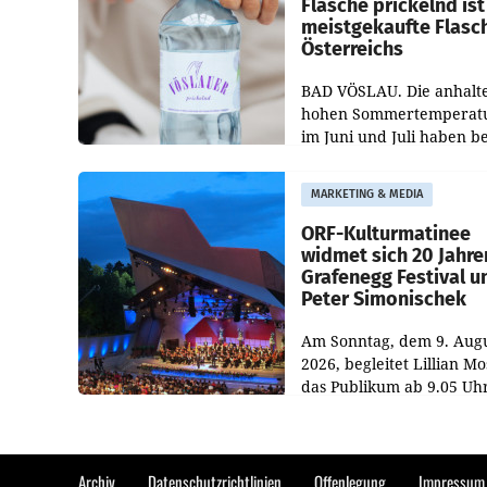
Flasche prickelnd ist
meistgekaufte Flasc
Österreichs
BAD VÖSLAU. Die anhalt
hohen Sommertemperat
im Juni und Juli haben b
niederösterreichischen
Getränkehersteller Vösla
MARKETING & MEDIA
deutlichen Absatzzuwäc
geführt. Während
ORF-Kulturmatinee
widmet sich 20 Jahre
Grafenegg Festival u
Peter Simonischek
Am Sonntag, dem 9. Aug
2026, begleitet Lillian M
das Publikum ab 9.05 Uh
durch die ORF-
„Kulturmatinee“. Die Se
startet mit der Dokument
„20 Jahre Grafenegg
Archiv
Datenschutzrichtlinien
Offenlegung
Impressum