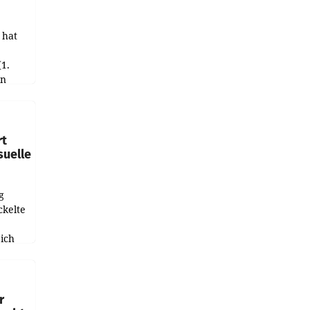
 hat
(1.
in
haftet.
leich
rt
suelle
g
ckelte
ich
e
r