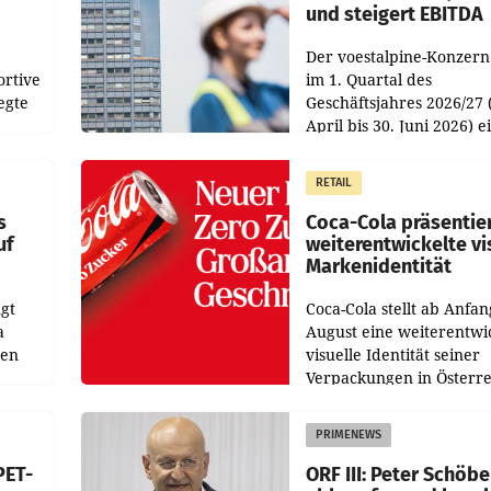
und steigert EBITDA
Der voestalpine-Konzern
ortive
im 1. Quartal des
egte
Geschäftsjahres 2026/27 
April bis 30. Juni 2026) e
aten
solides Ergebnis erwirtsc
 das
Der Umsatz stieg im Verg
RETAIL
wie
zur Vorjahresperiode
s
Coca-Cola präsentie
uf
weiterentwickelte vi
Markenidentität
gt
Coca-Cola stellt ab Anfan
a
August eine weiterentwi
nen
visuelle Identität seiner
Verpackungen in Österre
 den
vor. Im Mittelpunkt des
ens
Redesigns stehen zentral
PRIMENEWS
ozent
Gestaltungselemente
PET-
ORF III: Peter Schöbe