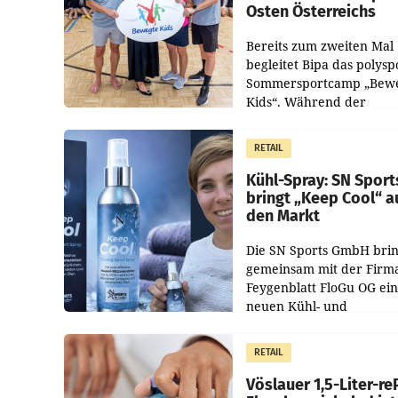
Osten Österreichs
Bereits zum zweiten Mal
begleitet Bipa das polysp
Sommersportcamp „Bew
Kids“. Während der
Campwochen in den Mon
Juli und August versorgt
RETAIL
Unternehmen Kinder so
Kühl-Spray: SN Sport
bringt „Keep Cool“ a
den Markt
Die SN Sports GmbH brin
gemeinsam mit der Firm
Feygenblatt FloGu OG ei
neuen Kühl- und
Regenerations-Spray auf
Markt. Das Produkt nam
RETAIL
„Keep Cool“ ist zu 100 Pr
Vöslauer 1,5-Liter-re