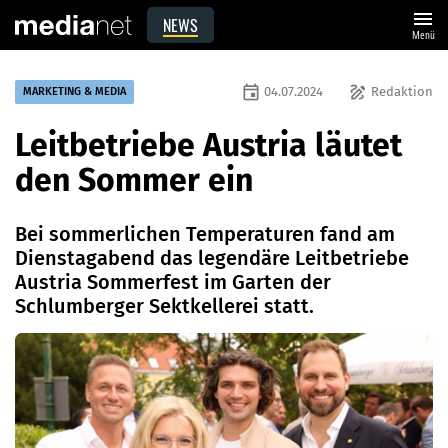
menu
NEWS
Menü
event
draw
04.07.2024
Redaktion
MARKETING & MEDIA
Leitbetriebe Austria läutet
den Sommer ein
Bei sommerlichen Temperaturen fand am
Dienstagabend das legendäre Leitbetriebe
Austria Sommerfest im Garten der
Schlumberger Sektkellerei statt.