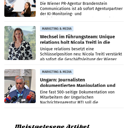
Die Wiener PR-Agentur Brandenstein
Communications ist ab sofort Agenturpartner
der KI-Monitoring- und
Optimierungsplattform OtterlyAI. Damit baut
die Agentur ihr Leistungsportfolio
MARKETING & MEDIA
Wechsel im Führungsteam: Unique
relations holt Nicola Treitl in die
Geschäftsleitung
Unique relations besetzt eine
Schlüsselposition neu: Nicola Treitl verstärkt
ab sofort die Geschäftsleitung der Wiener
PR-Agentur an der Seite von Josef Kalina und
Anna Kalina-Mahr.
MARKETING & MEDIA
Ungarn: Journalisten
dokumentierten Manipulation und
Zensur
Eine fast 500-seitige Dokumentation von
Mitarbeitern der Ungarischen
Nachrichtenagentur MTI soll die
systematische Nachrichten-Manipulation und
Zensur bei der Agentur während der Zeit
Meistgelesene Artikel