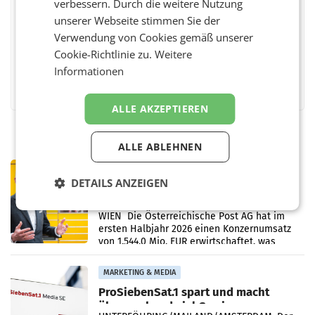
verbessern. Durch die weitere Nutzung
BEWERTEN SIE DIESEN ARTIKEL
unserer Webseite stimmen Sie der
Verwendung von Cookies gemäß unserer
Cookie-Richtlinie zu.
Weitere
Informationen
Facebook
Twitter
Messenger
WhatsApp
LinkedIn
XING
Teilen
ALLE AKZEPTIEREN
ALLE ABLEHNEN
PRIMENEWS
DETAILS ANZEIGEN
Österreichische Post: Umsatzplus im
ersten Halbjahr trotz schwachem
Briefgeschäft
WIEN Die Österreichische Post AG hat im
ersten Halbjahr 2026 einen Konzernumsatz
von 1.544,0 Mio. EUR erwirtschaftet, was
einem Plus von 3,8 Prozent gegenüber dem
Vergleichszeitraum
MARKETING & MEDIA
ProSiebenSat.1 spart und macht
überraschend viel Gewinn