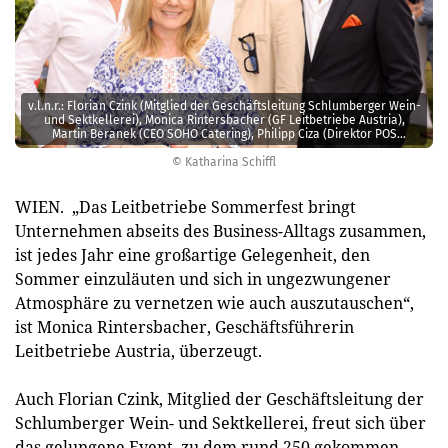
v.l.n.r.: Florian Czink (Mitglied der Geschäftsleitung Schlumberger Wein-
und Sektkellerei), Monica Rintersbacher (GF Leitbetriebe Austria),
Martin Beranek (CEO SOHO Catering), Philipp Ciza (Direktor POS
Services easystaff human & resources)
© Katharina Schiffl
WIEN. „Das Leitbetriebe Sommerfest bringt
Unternehmen abseits des Business-Alltags zusammen,
ist jedes Jahr eine großartige Gelegenheit, den
Sommer einzuläuten und sich in ungezwungener
Atmosphäre zu vernetzen wie auch auszutauschen“,
ist Monica Rintersbacher, Geschäftsführerin
Leitbetriebe Austria, überzeugt.
Auch Florian Czink, Mitglied der Geschäftsleitung der
Schlumberger Wein- und Sektkellerei, freut sich über
das gelungene Event, zu dem rund 250 gekommen