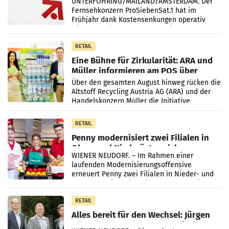
UNTERFÖHRING/MAILAND/AMSTERDAM. Der
Fernsehkonzern ProSiebenSat.1 hat im
Frühjahr dank Kostensenkungen operativ
wieder Gewinn gemacht und die
Markterwartung deutlich übertroffen.
RETAIL
Eine Bühne für Zirkularität: ARA und
Müller informieren am POS über
Kreislauffähigkeit
Über den gesamten August hinweg rücken die
Altstoff Recycling Austria AG (ARA) und der
Handelskonzern Müller die Initiative
„Kreislauf-Helden“ in allen österreichischen
Müller-Filialen
RETAIL
Penny modernisiert zwei Filialen in
Ober- und Niederösterreich
WIENER NEUDORF. – Im Rahmen einer
laufenden Modernisierungsoffensive
erneuert Penny zwei Filialen in Nieder- und
Oberösterreich. Die beiden Standorte liegen
in Haag sowie im rund
RETAIL
Alles bereit für den Wechsel: Jürgen
Albrecht setzt ab 1.1.2027 auf Adeg