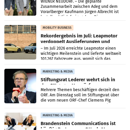
WIENER NEUDORF. – Die geplante
Zusammenarbeit zwischen Adeg und dem
Vorarlberger Kaufmann Jürgen Albrecht ist
kartellrechtlich freigegeben: Die
Bundeswettbewerbsbehörde und der
Bundeskartellanwalt
MOBILITY BUSINESS
Rekordergebnis im Juli: Leapmotor
verdoppelt Auslieferungen und
überschreitet die 100.000er-Marke
– Im Juli 2026 erreichte Leapmotor einen
wichtigen Meilenstein und lieferte weltweit
101.267 Fahrzeuge aus, womit sich das
Ergebnis gegenüber Juli 2025 mehr als
verdoppelte (+102
MARKETING & MEDIA
Stiftungsrat Lederer wehrt sich in
den SN gegen Vorwürfe
Mehrere Themen beschäftigen derzeit den
ORF. Am Dienstag soll im Stiftungsrat über
die vom neuen ORF-Chef Clemens Pig
vorgeschlagenen Besetzungen für die
Direktionen abgestimmt werden.
MARKETING & MEDIA
Brandenstein Communications ist
künftig Partner von OtterlyAI