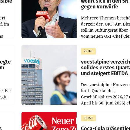
nsible
wehrt sich in den SN
gegen Vorwürfe
ert
Mehrere Themen beschä
f, im
derzeit den ORF. Am Die
soll im Stiftungsrat über 
as
vom neuen ORF-Chef Cl
chefs
Pig vorgeschlagenen
istian
Besetzungen für die
RETAIL
Direktionen abgestimmt
werden.
wegte
voestalpine verzeic
im
solides erstes Quart
und steigert EBITDA
Der voestalpine-Konzern
ortive
im 1. Quartal des
egte
Geschäftsjahres 2026/27 
April bis 30. Juni 2026) e
aten
solides Ergebnis erwirtsc
 das
Der Umsatz stieg im Verg
RETAIL
wie
zur Vorjahresperiode
s
Coca-Cola präsentie