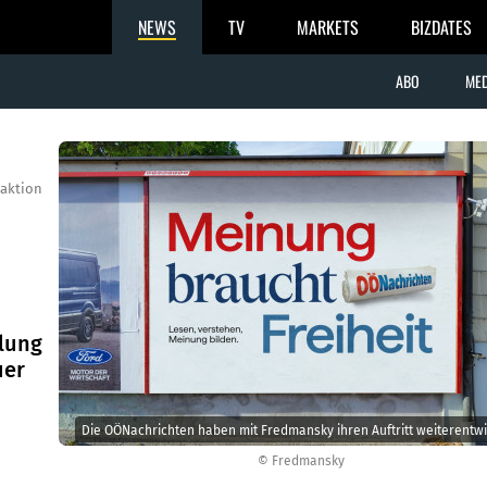
NEWS
TV
MARKETS
BIZDATES
ABO
MED
aktion
lung
uer
Die OÖNachrichten haben mit Fredmansky ihren Auftritt weiterentwi
© Fredmansky