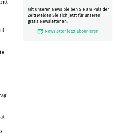
ritt
Mit unseren News bleiben Sie am Puls der
Zeit! Melden Sie sich jetzt für unseren
gratis Newsletter an.
nd
mark_email_read
Newsletter jetzt abonnieren
te
rag
at
s