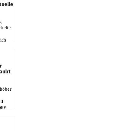
suelle
g
ckelte
ich
e
r
laubt
chöber
nd
ORF
r APA