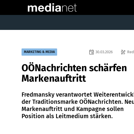
event
draw
30.03.2026
Red
MARKETING & MEDIA
OÖNachrichten schärfen
Markenauftritt
Fredmansky verantwortet Weiterentwick
der Traditionsmarke OÖNachrichten. Ne
Markenauftritt und Kampagne sollen
Position als Leitmedium stärken.