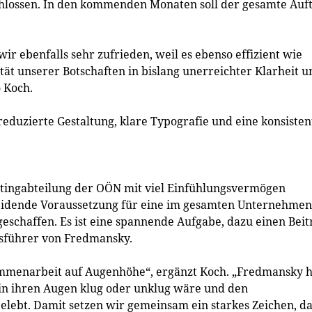
hlossen. In den kommenden Monaten soll der gesamte Auft
r ebenfalls sehr zufrieden, weil es ebenso effizient wie
lität unserer Botschaften in bislang unerreichter Klarheit u
o Koch.
eduzierte Gestaltung, klare Typografie und eine konsisten
etingabteilung der OÖN mit viel Einfühlungsvermögen
eidende Voraussetzung für eine im gesamten Unternehmen
schaffen. Es ist eine spannende Aufgabe, dazu einen Beit
ftsführer von Fredmansky.
sammenarbeit auf Augenhöhe“, ergänzt Koch. „Fredmansky h
in ihren Augen klug oder unklug wäre und den
ebt. Damit setzen wir gemeinsam ein starkes Zeichen, da