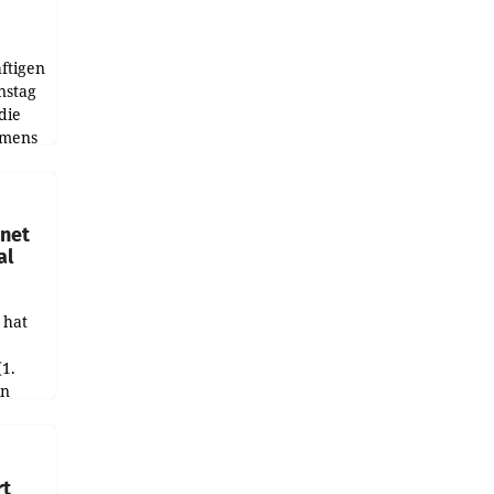
ftigen
nstag
die
emens
hnet
al
 hat
(1.
in
haftet.
leich
rt