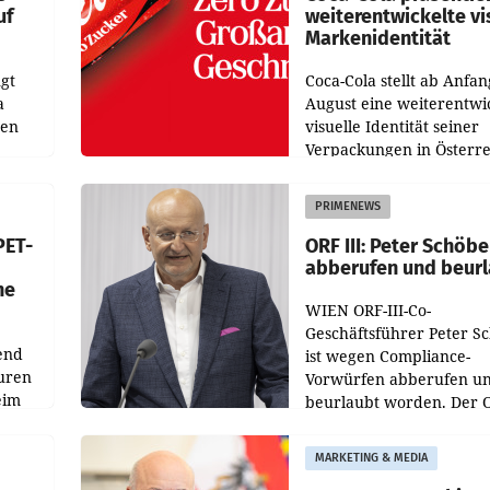
uf
weiterentwickelte vi
Markenidentität
gt
Coca-Cola stellt ab Anfan
a
August eine weiterentwi
nen
visuelle Identität seiner
Verpackungen in Österre
 den
vor. Im Mittelpunkt des
ens
Redesigns stehen zentral
PRIMENEWS
ozent
Gestaltungselemente
PET-
ORF III: Peter Schöbe
abberufen und beur
he
WIEN ORF-III-Co-
Geschäftsführer Peter S
end
ist wegen Compliance-
uren
Vorwürfen abberufen u
eim
beurlaubt worden. Der 
bestätigte gegenüber de
uer zu
entsprechende
MARKETING & MEDIA
hsen
Medienberichte.