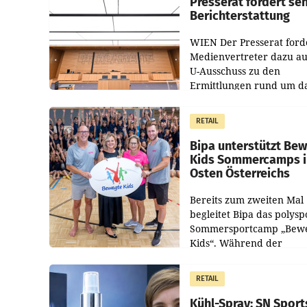
Presserat fordert se
Berichterstattung
WIEN Der Presserat ford
Medienvertreter dazu au
U-Ausschuss zu den
Ermittlungen rund um d
Ableben des Ex-Sektions
im Justizministerium, Chr
RETAIL
Pilnacek, auf sensible
Bipa unterstützt Be
Kids Sommercamps 
Osten Österreichs
Bereits zum zweiten Mal
begleitet Bipa das polysp
Sommersportcamp „Bew
Kids“. Während der
Campwochen in den Mon
Juli und August versorgt
RETAIL
Unternehmen Kinder so
Kühl-Spray: SN Sport