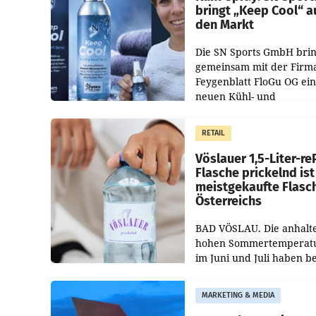
bringt „Keep Cool“ a
den Markt
Die SN Sports GmbH brin
gemeinsam mit der Firm
Feygenblatt FloGu OG ei
neuen Kühl- und
Regenerations-Spray auf
Markt. Das Produkt nam
RETAIL
„Keep Cool“ ist zu 100 Pr
Vöslauer 1,5-Liter-re
Flasche prickelnd ist
meistgekaufte Flasc
Österreichs
BAD VÖSLAU. Die anhalt
hohen Sommertemperat
im Juni und Juli haben b
niederösterreichischen
Getränkehersteller Vösla
MARKETING & MEDIA
deutlichen Absatzzuwäc