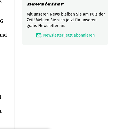
g
newsletter
Mit unseren News bleiben Sie am Puls der
Zeit! Melden Sie sich jetzt für unseren
5G
gratis Newsletter an.
und
mark_email_read
Newsletter jetzt abonnieren
r
d
n.