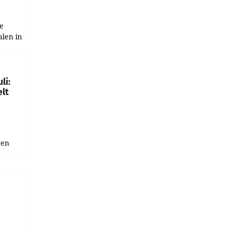
e
alen in
ich.
gen in
li:
lt
gen
uge
bnis
r als