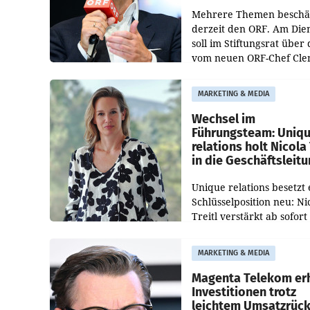
Mehrere Themen beschä
derzeit den ORF. Am Die
soll im Stiftungsrat über 
vom neuen ORF-Chef Cl
Pig vorgeschlagenen
Besetzungen für die
MARKETING & MEDIA
Direktionen abgestimmt
werden.
Wechsel im
Führungsteam: Uniq
relations holt Nicola 
in die Geschäftsleit
Unique relations besetzt 
Schlüsselposition neu: Ni
Treitl verstärkt ab sofort
Geschäftsleitung der Wi
PR-Agentur an der Seite 
MARKETING & MEDIA
Josef Kalina und Anna Ka
Mahr.
Magenta Telekom er
Investitionen trotz
leichtem Umsatzrüc