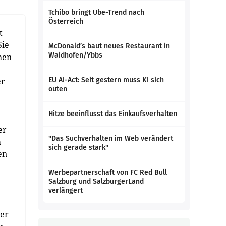
Tchibo bringt Ube-Trend nach
Österreich
t
Sie
McDonald’s baut neues Restaurant in
Waidhofen/Ybbs
hen
er
EU AI-Act: Seit gestern muss KI sich
outen
Hitze beeinflusst das Einkaufsverhalten
er
"Das Suchverhalten im Web verändert
m
sich gerade stark"
en
Werbepartnerschaft von FC Red Bull
Salzburg und SalzburgerLand
verlängert
der