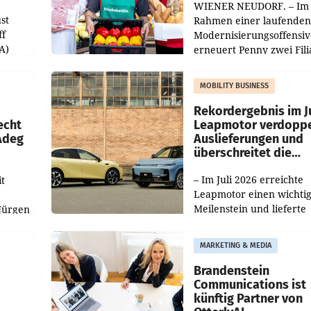
WIENER NEUDORF. – Im
st
Rahmen einer laufenden
ff
Modernisierungsoffensiv
A)
erneuert Penny zwei Fili
Nieder- und Oberösterre
slauf-
Die beiden Standorte lie
MOBILITY BUSINESS
Haag sowie im rund
ilialen
Rekordergebnis im Ju
echt
Leapmotor verdoppe
 Adeg
Auslieferungen und
überschreitet die
100.000er-Marke
– Im Juli 2026 erreichte
t
Leapmotor einen wichti
Meilenstein und lieferte
Jürgen
weltweit 101.267 Fahrze
ich
aus, womit sich das Erge
MARKETING & MEDIA
gegenüber Juli 2025 meh
örde
verdoppelte (+102
walt
Brandenstein
Communications ist
künftig Partner von