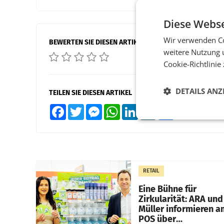
Diese Webse
Wir verwenden Co
BEWERTEN SIE DIESEN ARTIKEL
weitere Nutzung 
Cookie-Richtlinie
DETAILS ANZ
TEILEN SIE DIESEN ARTIKEL
Facebook
Twitter
Messenger
WhatsApp
LinkedIn
XING
Teilen
RETAIL
Eine Bühne für
Zirkularität: ARA und
Müller informieren a
POS über