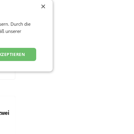
×
sern. Durch die
äß unserer
KZEPTIEREN
zwei