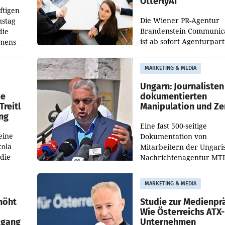
OtterlyAI
ftigen
Die Wiener PR-Agentur
nstag
Brandenstein Communica
die
ist ab sofort Agenturpar
emens
der KI-Monitoring- und
Optimierungsplattform
MARKETING & MEDIA
OtterlyAI. Damit baut di
Agentur ihr Leistungspor
Ungarn: Journalisten
ue
dokumentierten
Treitl
Manipulation und Ze
ung
Eine fast 500-seitige
eine
Dokumentation von
cola
Mitarbeitern der Ungari
 die
Nachrichtenagentur MTI 
ener
die systematische Nachri
von
Manipulation und Zensur
MARKETING & MEDIA
lina-
der Agentur während de
höht
Studie zur Medienpr
Wie Österreichs ATX-
kgang
Unternehmen