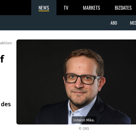
NEWS
TV
MARKETS
BIZDATES
ABO
MED
aktion
f
 des
Johann Mika.
© ORS