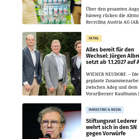
Kreislauffähigkeit
Über den gesamten Augu
hinweg rücken die Altsto
Recycling Austria AG (AR
und der Handelskonzern
Müller die Initiative „Krei
RETAIL
Helden“ in allen
österreichischen Müller-F
Alles bereit für den
Wechsel: Jürgen Albr
setzt ab 1.1.2027 auf
WIENER NEUDORF. – Die
geplante Zusammenarbei
zwischen Adeg und dem
Vorarlberger Kaufmann 
Albrecht ist kartellrechtl
freigegeben: Die
MARKETING & MEDIA
Bundeswettbewerbsbeh
und der Bundeskartellan
Stiftungsrat Lederer
wehrt sich in den SN
gegen Vorwürfe