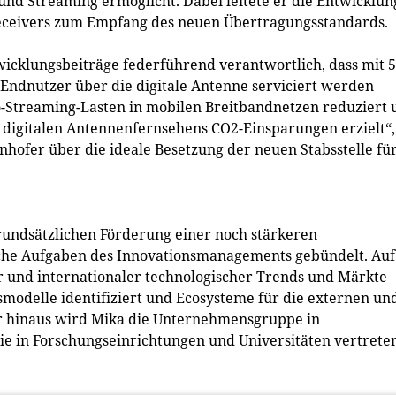
und Streaming ermöglicht. Dabei leitete er die Entwicklun
Receivers zum Empfang des neuen Übertragungsstandards.
wicklungsbeiträge federführend verantwortlich, dass mit 
 Endnutzer über die digitale Antenne serviciert werden
Streaming-Lasten in mobilen Breitbandnetzen reduziert 
digitalen Antennenfernsehens CO2-Einsparungen erzielt“,
hofer über die ideale Besetzung der neuen Stabsstelle fü
rundsätzlichen Förderung einer noch stärkeren
iche Aufgaben des Innovationsmanagements gebündelt. Auf
r und internationaler technologischer Trends und Märkte
smodelle identifiziert und Ecosysteme für die externen un
r hinaus wird Mika die Unternehmensgruppe in
ie in Forschungseinrichtungen und Universitäten vertrete