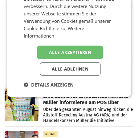
verbessern. Durch die weitere Nutzung
unserer Webseite stimmen Sie der
BEWERTEN SIE DIESEN ARTIKEL
Verwendung von Cookies gemäß unserer
Cookie-Richtlinie zu.
Weitere
Informationen
Facebook
Twitter
Messenger
WhatsApp
LinkedIn
XING
Teilen
ALLE AKZEPTIEREN
ALLE ABLEHNEN
DETAILS ANZEIGEN
RETAIL
Eine Bühne für Zirkularität: ARA und
Müller informieren am POS über
Kreislauffähigkeit
Über den gesamten August hinweg rücken die
Altstoff Recycling Austria AG (ARA) und der
Handelskonzern Müller die Initiative
„Kreislauf-Helden“ in allen österreichischen
Müller-Filialen
RETAIL