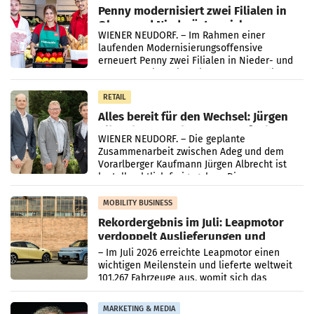
Penny modernisiert zwei Filialen in
Ober- und Niederösterreich
WIENER NEUDORF. – Im Rahmen einer
laufenden Modernisierungsoffensive
erneuert Penny zwei Filialen in Nieder- und
Oberösterreich. Die beiden Standorte liegen
in Haag sowie im rund
RETAIL
Alles bereit für den Wechsel: Jürgen
Albrecht setzt ab 1.1.2027 auf Adeg
WIENER NEUDORF. – Die geplante
Zusammenarbeit zwischen Adeg und dem
Vorarlberger Kaufmann Jürgen Albrecht ist
kartellrechtlich freigegeben: Die
Bundeswettbewerbsbehörde und der
Bundeskartellanwalt
MOBILITY BUSINESS
Rekordergebnis im Juli: Leapmotor
verdoppelt Auslieferungen und
überschreitet die 100.000er-Marke
– Im Juli 2026 erreichte Leapmotor einen
wichtigen Meilenstein und lieferte weltweit
101.267 Fahrzeuge aus, womit sich das
Ergebnis gegenüber Juli 2025 mehr als
verdoppelte (+102
MARKETING & MEDIA