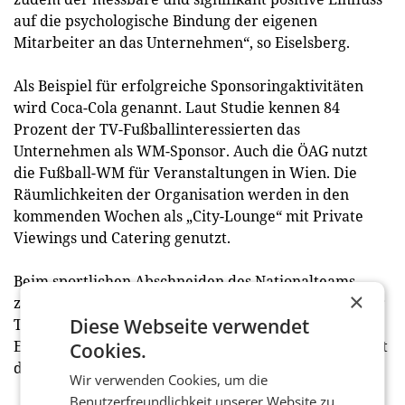
auf die psychologische Bindung der eigenen
Mitarbeiter an das Unternehmen“, so Eiselsberg.
Als Beispiel für erfolgreiche Sponsoringaktivitäten
wird Coca-Cola genannt. Laut Studie kennen 84
Prozent der TV-Fußballinteressierten das
Unternehmen als WM-Sponsor. Auch die ÖAG nutzt
die Fußball-WM für Veranstaltungen in Wien. Die
Räumlichkeiten der Organisation werden in den
kommenden Wochen als „City-Lounge“ mit Private
Viewings und Catering genutzt.
Beim sportlichen Abschneiden des Nationalteams
×
zeigen sich die Befragten optimistisch: 83 Prozent der
Diese Webseite verwendet
TV-Fußballinteressierten erwarten mindestens das
Erreichen der nächsten Runde, 3 Prozent rechnen mit
Cookies.
dem WM-Titel. (red)
Wir verwenden Cookies, um die
Benutzerfreundlichkeit unserer Website zu