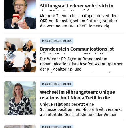
Stiftungsrat Lederer wehrt sich in
den SN gegen Vorwürfe
Mehrere Themen beschäftigen derzeit den
ORF. Am Dienstag soll im Stiftungsrat über
die vom neuen ORF-Chef Clemens Pig
vorgeschlagenen Besetzungen für die
Direktionen abgestimmt werden.
MARKETING & MEDIA
Brandenstein Communications ist
künftig Partner von OtterlyAI
Die Wiener PR-Agentur Brandenstein
Communications ist ab sofort Agenturpartner
der KI-Monitoring- und
Optimierungsplattform OtterlyAI. Damit baut
die Agentur ihr Leistungsportfolio
MARKETING & MEDIA
Wechsel im Führungsteam: Unique
relations holt Nicola Treitl in die
Geschäftsleitung
Unique relations besetzt eine
Schlüsselposition neu: Nicola Treitl verstärkt
ab sofort die Geschäftsleitung der Wiener
PR-Agentur an der Seite von Josef Kalina und
Anna Kalina-Mahr.
MARKETING & MEDIA