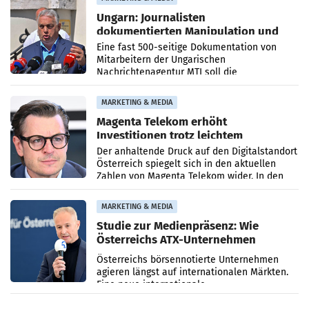
Ungarn: Journalisten
dokumentierten Manipulation und
Zensur
Eine fast 500-seitige Dokumentation von
Mitarbeitern der Ungarischen
Nachrichtenagentur MTI soll die
systematische Nachrichten-Manipulation und
Zensur bei der Agentur während der Zeit
MARKETING & MEDIA
Magenta Telekom erhöht
Investitionen trotz leichtem
Umsatzrückgang
Der anhaltende Druck auf den Digitalstandort
Österreich spiegelt sich in den aktuellen
Zahlen von Magenta Telekom wider. In den
ersten sechs Monaten des laufenden Jahres
verzeichnete
MARKETING & MEDIA
Studie zur Medienpräsenz: Wie
Österreichs ATX-Unternehmen
international wahrgenommen
Österreichs börsennotierte Unternehmen
werden
agieren längst auf internationalen Märkten.
Eine neue internationale
Medienresonanzanalyse untersucht die