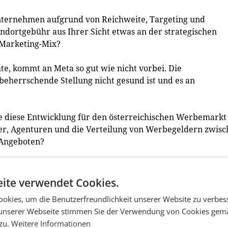
 Unternehmen aufgrund von Reichweite, Targeting und
andortgebühr aus Ihrer Sicht etwas an der strategischen
 Marketing-Mix?
te, kommt an Meta so gut wie nicht vorbei. Die
beherrschende Stellung nicht gesund ist und es an
te diese Entwicklung für den österreichischen Werbemarkt
er, Agenturen und die Verteilung von Werbegeldern zwis
 Angeboten?
ionen Euro mehr zu den Meta-Plattformen fließen werden,
rkter weiter unter Druck setzen. Es zeichnet sich nicht a
ite verwendet Cookies.
ers gewichtet werden wird.
okies, um die Benutzerfreundlichkeit unserer Website zu verbes
unserer Webseite stimmen Sie der Verwendung von Cookies gem
 vor allem ein neues Kostenproblem für Werbetreibende od
 zu.
Weitere Informationen
ßen Plattformen neu zu bewerten?