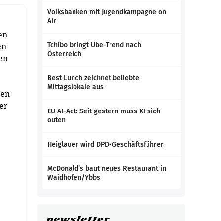
Volksbanken mit Jugendkampagne on
Air
en
en
Tchibo bringt Ube-Trend nach
Österreich
en
Best Lunch zeichnet beliebte
Mittagslokale aus
gen
der
EU AI-Act: Seit gestern muss KI sich
outen
Heiglauer wird DPD-Geschäftsführer
McDonald’s baut neues Restaurant in
Waidhofen/Ybbs
newsletter