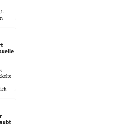
(1.
in
haftet.
leich
rt
suelle
g
ckelte
ich
e
r
laubt