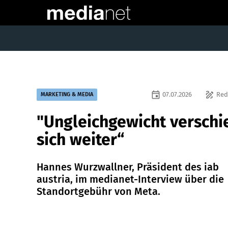
event
draw
07.07.2026
Red
MARKETING & MEDIA
"Ungleichgewicht verschi
sich weiter“
Hannes Wurzwallner, Präsident des iab
austria, im medianet-Interview über die
Standortgebühr von Meta.