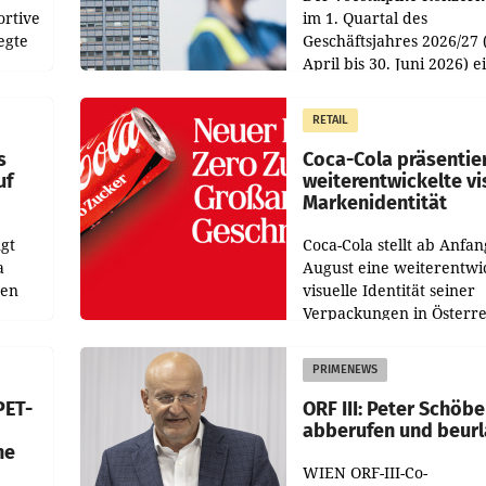
ortive
im 1. Quartal des
egte
Geschäftsjahres 2026/27 
April bis 30. Juni 2026) e
aten
solides Ergebnis erwirtsc
 das
Der Umsatz stieg im Verg
RETAIL
wie
zur Vorjahresperiode
s
Coca-Cola präsentie
uf
weiterentwickelte vi
Markenidentität
gt
Coca-Cola stellt ab Anfan
a
August eine weiterentwi
nen
visuelle Identität seiner
Verpackungen in Österre
 den
vor. Im Mittelpunkt des
ens
Redesigns stehen zentral
PRIMENEWS
ozent
Gestaltungselemente
PET-
ORF III: Peter Schöbe
abberufen und beur
he
WIEN ORF-III-Co-