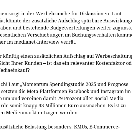
en sorgt in der Werbebranche für Diskussionen. Laut
ia, könnte der zusätzliche Aufschlag spürbare Auswirkung
 haben und bestehende Budgetverteilungen weiter zugunst
 wesentlichen Verschiebungen im Buchungsverhalten komm
ner im medianet-Interview verrät.
r künftig einen zusätzlichen Aufschlag auf Werbeschaltun
icht Ihrer Kunden – ist das ein relevanter Kostenfaktor o
Mediaeinkauf?
tlich! Laut „Momentum Spendingstudie 2025 und Prognose
 setzten die Meta-Plattformen Facebook und Instagram im
o um und vereinen damit 79 Prozent aller Social-Media-
ürde somit knapp 43 Millionen Euro ausmachen. Es ist zu
alen Medienmarkt entzogen werden.
 zusätzliche Belastung besonders: KMUs, E-Commerce-