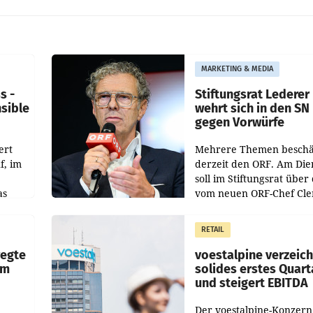
MARKETING & MEDIA
s -
Stiftungsrat Lederer
nsible
wehrt sich in den SN
gegen Vorwürfe
ert
Mehrere Themen beschä
f, im
derzeit den ORF. Am Die
soll im Stiftungsrat über 
as
vom neuen ORF-Chef Cl
chefs
Pig vorgeschlagenen
istian
Besetzungen für die
RETAIL
Direktionen abgestimmt
werden.
wegte
voestalpine verzeic
im
solides erstes Quart
und steigert EBITDA
Der voestalpine-Konzern