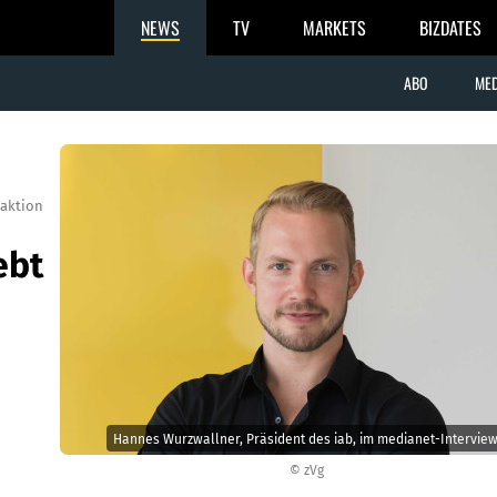
NEWS
TV
MARKETS
BIZDATES
ABO
MED
aktion
ebt
Hannes Wurzwallner, Präsident des iab, im medianet-Interview
© zVg