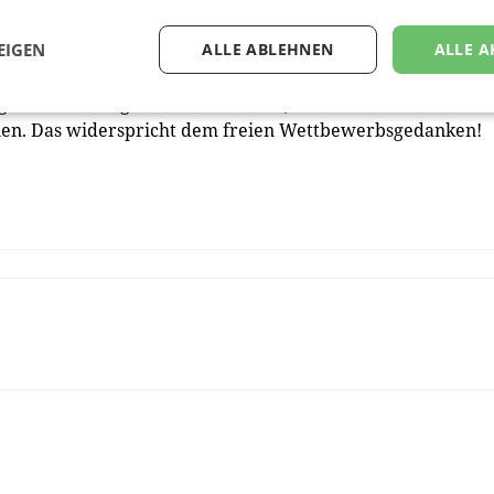
Medien werden laut „Momentum Spendingstudie 2025 und
EIGEN
ALLE ABLEHNEN
ALLE A
b austria im laufenden Jahr um 8,7 Prozent steigen. Das
gunsten der Big-Tech-Plattformen, die durch ihre
nnen. Das widerspricht dem freien Wettbewerbsgedanken!