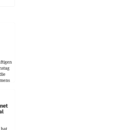
ftigen
nstag
die
emens
hnet
al
 hat