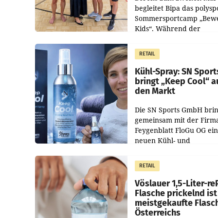
begleitet Bipa das polysp
Sommersportcamp „Bew
Kids“. Während der
Campwochen in den Mon
Juli und August versorgt
RETAIL
Unternehmen Kinder so
Kühl-Spray: SN Sport
bringt „Keep Cool“ a
den Markt
Die SN Sports GmbH brin
gemeinsam mit der Firm
Feygenblatt FloGu OG ei
neuen Kühl- und
Regenerations-Spray auf
Markt. Das Produkt nam
RETAIL
„Keep Cool“ ist zu 100 Pr
Vöslauer 1,5-Liter-re
Flasche prickelnd ist
meistgekaufte Flasc
Österreichs