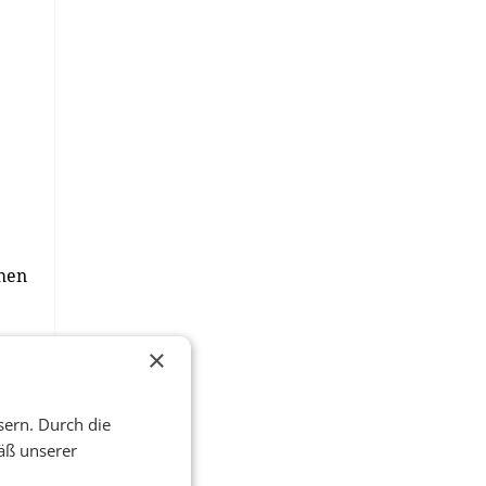
chen
×
b,
sern. Durch die
äß unserer
er