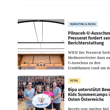
MARKETING & MEDIA
Pilnacek-U-Ausschus
Presserat fordert se
Berichterstattung
WIEN Der Presserat ford
Medienvertreter dazu au
U-Ausschuss zu den
Ermittlungen rund um d
Ableben des Ex-Sektions
im Justizministerium, Chr
RETAIL
Pilnacek, auf sensible
Bipa unterstützt Be
Kids Sommercamps 
Osten Österreichs
Bereits zum zweiten Mal