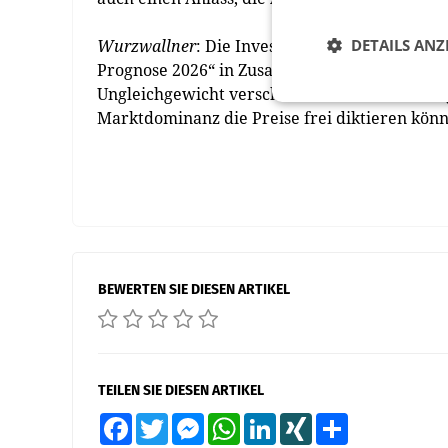
Wurzwallner
: Die Investitionen in soziale 
DETAILS ANZ
Prognose 2026“ in Zusammenarbeit mit dem ia
Ungleichgewicht verschiebt sich weiterhin zu
Marktdominanz die Preise frei diktieren kö
BEWERTEN SIE DIESEN ARTIKEL
TEILEN SIE DIESEN ARTIKEL
Facebook
Twitter
Messenger
WhatsApp
LinkedIn
XING
Teilen