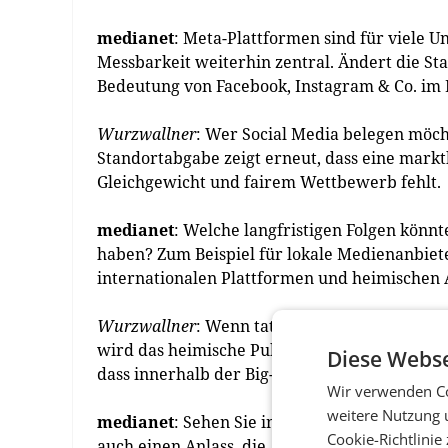
medianet
: Meta-Plattformen sind für viele
Messbarkeit weiterhin zentral. Ändert die St
Bedeutung von Facebook, Instagram & Co. im
Wurzwallner
: Wer Social Media belegen möch
Standortabgabe zeigt erneut, dass eine markt
Gleichgewicht und fairem Wettbewerb fehlt.
medianet
: Welche langfristigen Folgen könn
haben? Zum Beispiel für lokale Medienanbiet
internationalen Plattformen und heimischen
Wurzwallner
: Wenn tatsächlich über 40 Mill
wird das heimische Publisher und deren Verma
Diese Webse
dass innerhalb der Big-Tech-Plattformen and
Wir verwenden Co
weitere Nutzung 
medianet
: Sehen Sie in der Standortgebühr
Cookie-Richtlinie
auch einen Anlass, die Abhängigkeit von gro