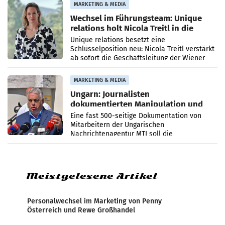
MARKETING & MEDIA
Wechsel im Führungsteam: Unique
relations holt Nicola Treitl in die
Geschäftsleitung
Unique relations besetzt eine
Schlüsselposition neu: Nicola Treitl verstärkt
ab sofort die Geschäftsleitung der Wiener
PR-Agentur an der Seite von Josef Kalina und
Anna Kalina-Mahr.
MARKETING & MEDIA
Ungarn: Journalisten
dokumentierten Manipulation und
Zensur
Eine fast 500-seitige Dokumentation von
Mitarbeitern der Ungarischen
Nachrichtenagentur MTI soll die
systematische Nachrichten-Manipulation und
Zensur bei der Agentur während der Zeit
Meistgelesene Artikel
Personalwechsel im Marketing von Penny
Österreich und Rewe Großhandel