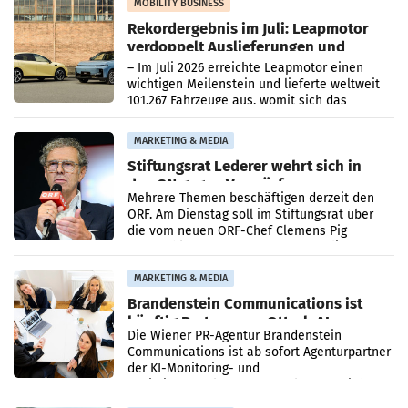
Bundeskartellanwalt
MOBILITY BUSINESS
Rekordergebnis im Juli: Leapmotor
verdoppelt Auslieferungen und
überschreitet die 100.000er-Marke
– Im Juli 2026 erreichte Leapmotor einen
wichtigen Meilenstein und lieferte weltweit
101.267 Fahrzeuge aus, womit sich das
Ergebnis gegenüber Juli 2025 mehr als
verdoppelte (+102
MARKETING & MEDIA
Stiftungsrat Lederer wehrt sich in
den SN gegen Vorwürfe
Mehrere Themen beschäftigen derzeit den
ORF. Am Dienstag soll im Stiftungsrat über
die vom neuen ORF-Chef Clemens Pig
vorgeschlagenen Besetzungen für die
Direktionen abgestimmt werden.
MARKETING & MEDIA
Brandenstein Communications ist
künftig Partner von OtterlyAI
Die Wiener PR-Agentur Brandenstein
Communications ist ab sofort Agenturpartner
der KI-Monitoring- und
Optimierungsplattform OtterlyAI. Damit baut
die Agentur ihr Leistungsportfolio