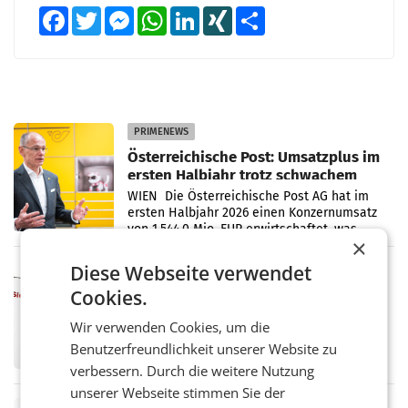
Facebook
Twitter
Messenger
WhatsApp
LinkedIn
XING
Teilen
PRIMENEWS
Österreichische Post: Umsatzplus im
ersten Halbjahr trotz schwachem
Briefgeschäft
WIEN Die Österreichische Post AG hat im
ersten Halbjahr 2026 einen Konzernumsatz
von 1.544,0 Mio. EUR erwirtschaftet, was
×
einem Plus von 3,8 Prozent gegenüber dem
Vergleichszeitraum
Diese Webseite verwendet
MARKETING & MEDIA
Cookies.
ProSiebenSat.1 spart und macht
überraschend viel Gewinn
Wir verwenden Cookies, um die
UNTERFÖHRING/MAILAND/AMSTERDAM. Der
Fernsehkonzern ProSiebenSat.1 hat im
Benutzerfreundlichkeit unserer Website zu
Frühjahr dank Kostensenkungen operativ
verbessern. Durch die weitere Nutzung
wieder Gewinn gemacht und die
unserer Webseite stimmen Sie der
Markterwartung deutlich übertroffen.
RETAIL