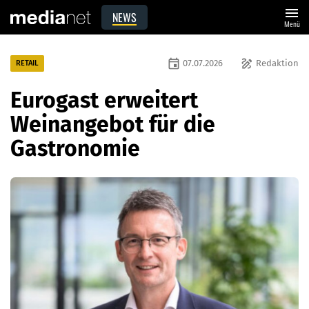
menu
NEWS
Menü
event
draw
07.07.2026
Redaktion
RETAIL
Eurogast erweitert
Weinangebot für die
Gastronomie