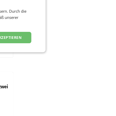
sern. Durch die
äß unserer
KZEPTIEREN
zwei