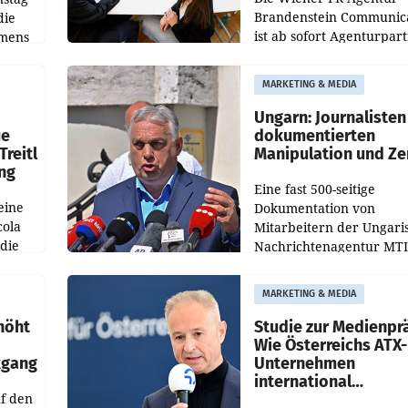
Brandenstein Communica
die
ist ab sofort Agenturpar
emens
der KI-Monitoring- und
Optimierungsplattform
MARKETING & MEDIA
OtterlyAI. Damit baut di
Agentur ihr Leistungspor
Ungarn: Journalisten
ue
dokumentierten
Treitl
Manipulation und Ze
ung
Eine fast 500-seitige
eine
Dokumentation von
cola
Mitarbeitern der Ungari
 die
Nachrichtenagentur MTI 
ener
die systematische Nachri
von
Manipulation und Zensur
MARKETING & MEDIA
lina-
der Agentur während de
höht
Studie zur Medienpr
Wie Österreichs ATX-
kgang
Unternehmen
international
f den
wahrgenommen wer