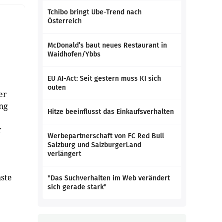
Tchibo bringt Ube-Trend nach
Österreich
McDonald’s baut neues Restaurant in
Waidhofen/Ybbs
EU AI-Act: Seit gestern muss KI sich
outen
er
ung
Hitze beeinflusst das Einkaufsverhalten
r
Werbepartnerschaft von FC Red Bull
.
Salzburg und SalzburgerLand
verlängert
.
ste
"Das Suchverhalten im Web verändert
sich gerade stark"