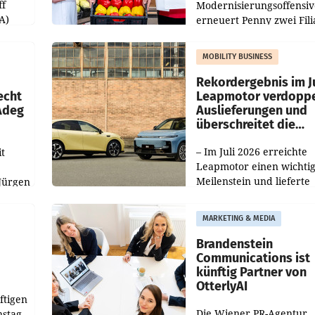
ff
Modernisierungsoffensiv
A)
erneuert Penny zwei Fili
Nieder- und Oberösterre
slauf-
Die beiden Standorte lie
MOBILITY BUSINESS
Haag sowie im rund
ilialen
Rekordergebnis im Ju
echt
Leapmotor verdoppe
 Adeg
Auslieferungen und
überschreitet die
100.000er-Marke
– Im Juli 2026 erreichte
t
Leapmotor einen wichti
Meilenstein und lieferte
Jürgen
weltweit 101.267 Fahrze
ich
aus, womit sich das Erge
MARKETING & MEDIA
gegenüber Juli 2025 meh
örde
verdoppelte (+102
walt
Brandenstein
Communications ist
künftig Partner von
OtterlyAI
ftigen
Die Wiener PR-Agentur
nstag