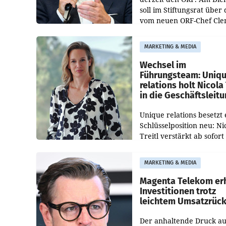
soll im Stiftungsrat über 
vom neuen ORF-Chef Cl
Pig vorgeschlagenen
Besetzungen für die
MARKETING & MEDIA
Direktionen abgestimmt
werden.
Wechsel im
Führungsteam: Uniq
relations holt Nicola 
in die Geschäftsleit
Unique relations besetzt 
Schlüsselposition neu: Ni
Treitl verstärkt ab sofort
Geschäftsleitung der Wi
PR-Agentur an der Seite 
MARKETING & MEDIA
Josef Kalina und Anna Ka
Mahr.
Magenta Telekom er
Investitionen trotz
leichtem Umsatzrüc
Der anhaltende Druck au