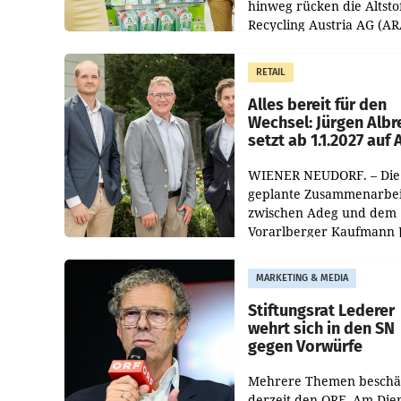
hinweg rücken die Altsto
Recycling Austria AG (AR
und der Handelskonzern
Müller die Initiative „Krei
RETAIL
Helden“ in allen
österreichischen Müller-F
Alles bereit für den
Wechsel: Jürgen Albr
setzt ab 1.1.2027 auf
WIENER NEUDORF. – Die
geplante Zusammenarbei
zwischen Adeg und dem
Vorarlberger Kaufmann 
Albrecht ist kartellrechtl
freigegeben: Die
MARKETING & MEDIA
Bundeswettbewerbsbeh
und der Bundeskartellan
Stiftungsrat Lederer
wehrt sich in den SN
gegen Vorwürfe
Mehrere Themen beschä
derzeit den ORF. Am Die