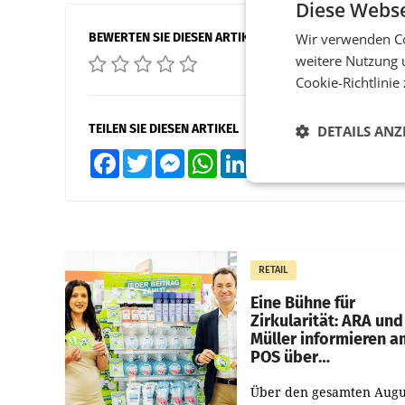
Diese Webse
BEWERTEN SIE DIESEN ARTIKEL
Wir verwenden Co
weitere Nutzung 
Cookie-Richtlinie
TEILEN SIE DIESEN ARTIKEL
DETAILS ANZ
Facebook
Twitter
Messenger
WhatsApp
LinkedIn
XING
Teilen
RETAIL
Eine Bühne für
Zirkularität: ARA und
Müller informieren a
POS über
Kreislauffähigkeit
Über den gesamten Augu