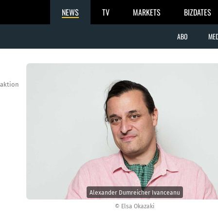
NEWS
TV
MARKETS
BIZDATES
ABO
MED
aktion
Alexander Dum­reicher Ivanceanu
© Elsa Okazaki