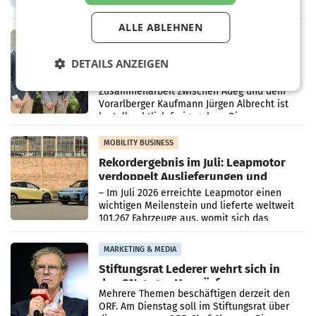
Oberösterreich. Die beiden Standorte liegen
in Haag sowie im rund
ALLE ABLEHNEN
RETAIL
Alles bereit für den Wechsel: Jürgen
DETAILS ANZEIGEN
Albrecht setzt ab 1.1.2027 auf Adeg
WIENER NEUDORF. – Die geplante
Zusammenarbeit zwischen Adeg und dem
Vorarlberger Kaufmann Jürgen Albrecht ist
kartellrechtlich freigegeben: Die
Bundeswettbewerbsbehörde und der
Bundeskartellanwalt
MOBILITY BUSINESS
Rekordergebnis im Juli: Leapmotor
verdoppelt Auslieferungen und
überschreitet die 100.000er-Marke
– Im Juli 2026 erreichte Leapmotor einen
wichtigen Meilenstein und lieferte weltweit
101.267 Fahrzeuge aus, womit sich das
Ergebnis gegenüber Juli 2025 mehr als
verdoppelte (+102
MARKETING & MEDIA
Stiftungsrat Lederer wehrt sich in
den SN gegen Vorwürfe
Mehrere Themen beschäftigen derzeit den
ORF. Am Dienstag soll im Stiftungsrat über