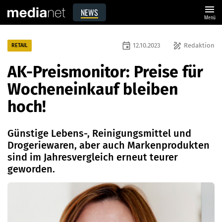
menu
NEWS
Menü
event
draw
12.10.2023
Redaktion
RETAIL
AK-Preismonitor: Preise für
Wocheneinkauf bleiben
hoch!
Günstige Lebens-, Reinigungsmittel und
Drogeriewaren, aber auch Markenprodukten
sind im Jahresvergleich erneut teurer
geworden.