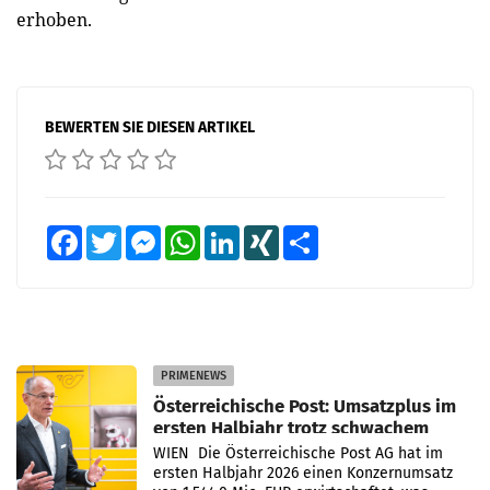
erhoben.
BEWERTEN SIE DIESEN ARTIKEL
Facebook
Twitter
Messenger
WhatsApp
LinkedIn
XING
Teilen
PRIMENEWS
Österreichische Post: Umsatzplus im
ersten Halbjahr trotz schwachem
Briefgeschäft
WIEN Die Österreichische Post AG hat im
ersten Halbjahr 2026 einen Konzernumsatz