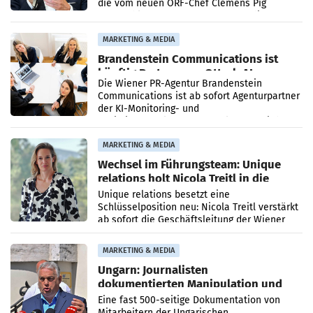
die vom neuen ORF-Chef Clemens Pig
vorgeschlagenen Besetzungen für die
Direktionen abgestimmt werden.
MARKETING & MEDIA
Brandenstein Communications ist
künftig Partner von OtterlyAI
Die Wiener PR-Agentur Brandenstein
Communications ist ab sofort Agenturpartner
der KI-Monitoring- und
Optimierungsplattform OtterlyAI. Damit baut
die Agentur ihr Leistungsportfolio
MARKETING & MEDIA
Wechsel im Führungsteam: Unique
relations holt Nicola Treitl in die
Geschäftsleitung
Unique relations besetzt eine
Schlüsselposition neu: Nicola Treitl verstärkt
ab sofort die Geschäftsleitung der Wiener
PR-Agentur an der Seite von Josef Kalina und
Anna Kalina-Mahr.
MARKETING & MEDIA
Ungarn: Journalisten
dokumentierten Manipulation und
Zensur
Eine fast 500-seitige Dokumentation von
Mitarbeitern der Ungarischen