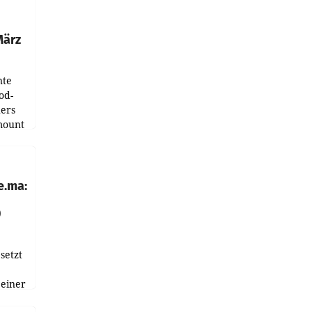
tation
März
nte
od-
ers
mount
ess zu
e.ma:
0
setzt
 einer
nnen