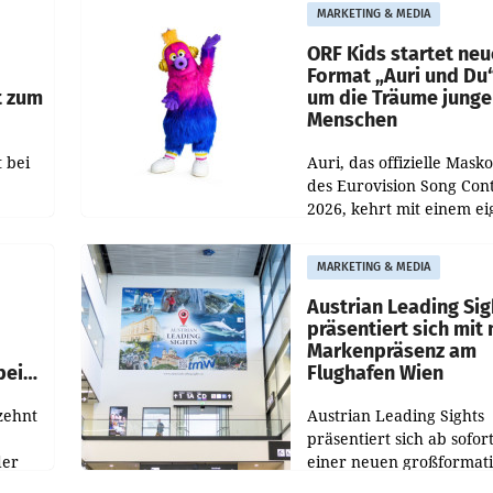
und Besucher höheren
MARKETING & MEDIA
Nettoreichweite im erst
t.
Halbjahr 2026 gegenüb
ORF Kids startet ne
Format „Auri und Du
t zum
um die Träume junge
Menschen
 bei
Auri, das offizielle Mask
des Eurovision Song Cont
2026, kehrt mit einem e
n
Format auf den Bildschi
auf.
zurück. In der neuen S
MARKETING & MEDIA
„Auri und Du“ bei ORF K
steht
Austrian Leading Sig
n
präsentiert sich mit
Markenpräsenz am
beim
Flughafen Wien
zehnt
Austrian Leading Sights
präsentiert sich ab sofor
der
einer neuen großformat
n
Werbeinszenierung im