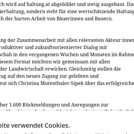
ch wird auf haltung.at abgebildet und stetig ausgebaut. Da
tierhaltung, sondern steht für eine wertschätzende Haltun
ch der harten Arbeit von Bäuerinnen und Bauern.
ierung der Zusammenarbeit mit allen relevanten Akteur:inne
oduktiver und zukunftsorientierter Dialog mit
geschah in den vergangenen Wochen und Monaten im Rahm
diesem Format möchten wir gemeinsam mit allen
er Landwirtschaft erwirken. Gleichzeitig stellen die
zug auf den neuen Zugang zur gelebten und
eut sich Christina Mutenthaler-Sipek über das erfolgreich
sher 1.600 Rückmeldungen und Anregungen zur
arüber hinaus fanden zahlreiche moderierte Zukunftsdia
gskette aus den Bereichen Geflügel, Ei, Schwein und Milc
ite verwendet Cookies.
 Frühwarnsystem und Qualitätssicherung widmeten. Bis in 
ant.