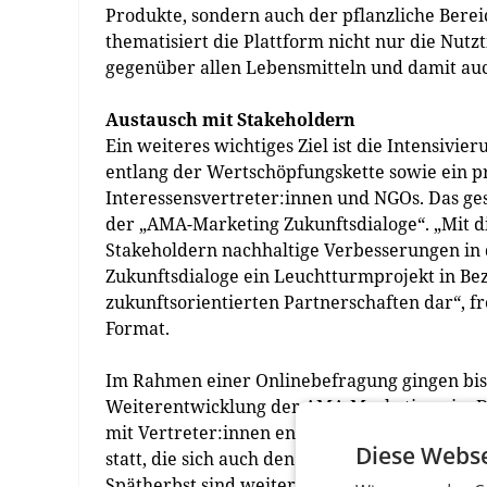
Produkte, sondern auch der pflanzliche Berei
thematisiert die Plattform nicht nur die Nutz
gegenüber allen Lebensmitteln und damit au
Austausch mit Stakeholdern
Ein weiteres wichtiges Ziel ist die Intensiv
entlang der Wertschöpfungskette sowie ein pr
Interessensvertreter:innen und NGOs. Das 
der „AMA-Marketing Zukunftsdialoge“. „Mit 
Stakeholdern nachhaltige Verbesserungen in d
Zukunftsdialoge ein Leuchtturmprojekt in Be
zukunftsorientierten Partnerschaften dar“, fr
Format.
Im Rahmen einer Onlinebefragung gingen bi
Weiterentwicklung der AMA-Marketing ein. D
mit Vertreter:innen entlang der Wertschöpfun
Diese Webse
statt, die sich auch den Themen Prävention,
Spätherbst sind weitere Zukunftsdialoge gepl