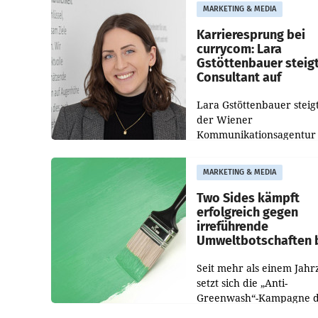
WIFI Wien eine neue
MARKETING & MEDIA
Imagekampagne gestarte
Karrieresprung bei
currycom: Lara
Gstöttenbauer steig
Consultant auf
Lara Gstöttenbauer steigt
der Wiener
Kommunikationsagentur
currycom communicatio
partners zum Consultant 
MARKETING & MEDIA
Die 27-jährige Beraterin
betreut Kundinnen und
Two Sides kämpft
Kunden in den Bereiche
erfolgreich gegen
irreführende
Umweltbotschaften 
Papiereinsatz
Seit mehr als einem Jahr
setzt sich die „Anti-
Greenwash“-Kampagne 
Initiative Two Sides gege