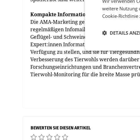
Wir verwenden Co
weitere Nutzung 
Kompakte Informationen für Gütesiegel-Be
Cookie-Richtlinie
Die AMA-Marketing geht seit heuer auch mit 
regelmäßigen Infomailings an alle 41.000 AM
DETAILS ANZ
Geflügel- und Schweinebranche abgehalten. Z
Expert:innen Informationen über für sie rel
Verfügung zu stellen, und sie für Tiergesundh
Verbesserung des Tierwohls werden darüber 
Forschungseinrichtungen und Branchenvertrete
Tierwohl-Monitoring für die breite Masse prü
BEWERTEN SIE DIESEN ARTIKEL