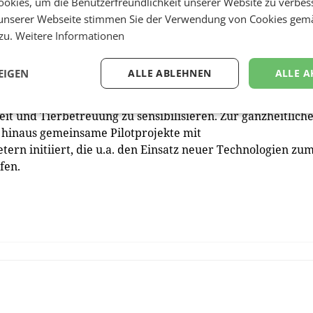
okies, um die Benutzerfreundlichkeit unserer Website zu verbes
unserer Webseite stimmen Sie der Verwendung von Cookies gem
triebe
 zu.
Weitere Informationen
Landwirten noch stärker in den Austausch. Neben
A-Gütesiegel-Betriebe wurden auch Webinare für die
EIGEN
ALLE ABLEHNEN
ALLE A
iel ist es, den Bäuerinnen und Bauern gemeinsam mit
evante Themen, wie etwa Tiertransporte und Kontrollen, zu
eit und Tierbetreuung zu sensibilisieren. Zur ganzheitlich
hinaus gemeinsame Pilotprojekte mit
rn initiiert, die u.a. den Einsatz neuer Technologien zu
fen.