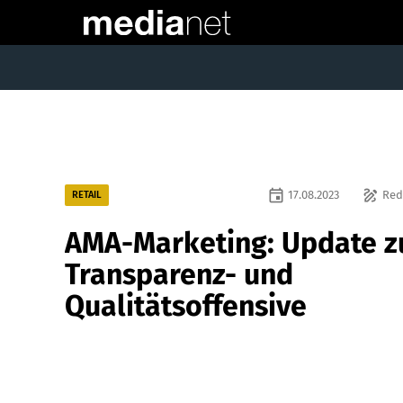
event
draw
17.08.2023
Red
RETAIL
AMA-Marketing: Update z
Transparenz- und
Qualitätsoffensive