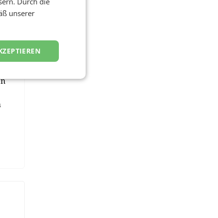
sern. Durch die
äß unserer
KZEPTIEREN
r
en
m