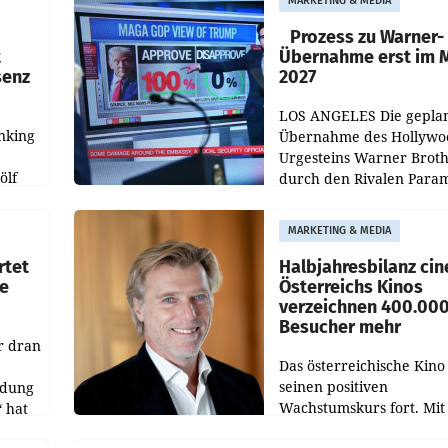
MARKETING & MEDIA
startet mit der Dokumen
„20 Jahre Grafenegg
Prozess zu Warner-
t
Übernahme erst im 
senz
2027
LOS ANGELES Die gepla
nking
Übernahme des Hollywo
Urgesteins Warner Broth
ölf
durch den Rivalen Para
wird noch lange in der
siert,
Schwebe bleiben. Eine
MARKETING & MEDIA
d
Richterin setzte den Proz
rtet
Halbjahresbilanz cin
e
Österreichs Kinos
verzeichnen 400.00
Besucher mehr
r dran
Das österreichische Kino 
seinen positiven
ldung
Wachstumskurs fort. Mit
 hat
rund 400.000 Besucheri
des