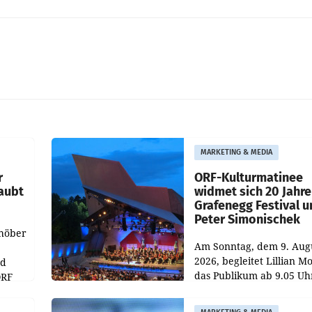
MARKETING & MEDIA
r
ORF-Kulturmatinee
aubt
widmet sich 20 Jahr
Grafenegg Festival 
Peter Simonischek
chöber
Am Sonntag, dem 9. Aug
2026, begleitet Lillian M
nd
das Publikum ab 9.05 Uh
ORF
durch die ORF-
r APA
„Kulturmatinee“. Die Se