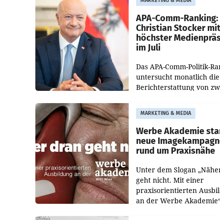
MARKETING & MEDIA
Medienberichte.
APA-Comm-Ranking:
Christian Stocker mi
höchster Medienprä
im Juli
Das APA-Comm-Politik-Ra
untersucht monatlich die
Berichterstattung von zw
österreichischen
Tageszeitungen und analy
MARKETING & MEDIA
welche Politikerinnen un
Politiker Österreichs die
Werbe Akademie sta
neue Imagekampagn
rund um Praxisnähe
Unter dem Slogan „Nähe
geht nicht. Mit einer
praxisorientierten Ausbi
an der Werbe Akademie“
die Bildungseinrichtung 