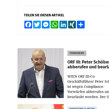
TEILEN SIE DIESEN ARTIKEL
Facebook
Twitter
Messenger
WhatsApp
LinkedIn
XING
Teilen
PRIMENEWS
ORF III: Peter Schöbe
abberufen und beurl
WIEN ORF-III-Co-
Geschäftsführer Peter S
ist wegen Compliance-
Vorwürfen abberufen u
beurlaubt worden. Der 
bestätigte gegenüber de
entsprechende