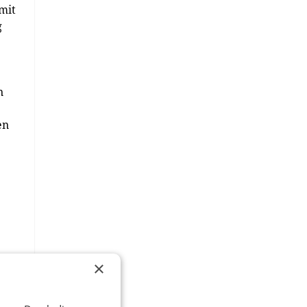
mit
g
n
en
e
loge
×
h
den