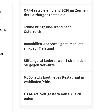
ORF-Festspielempfang 2026 im Zeichen
r
der Salzburger Festspiele
e
Tchibo bringt Ube-Trend nach
ten,
Österreich
s
Immobilien-Analyse: Eigentumsquote
sinkt auf Tiefstand
men
Stiftungsrat Lederer wehrt sich in den
SN gegen Vorwürfe
m
McDonald’s baut neues Restaurant in
Waidhofen/Ybbs
EU AI-Act: Seit gestern muss KI sich
outen