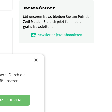
newsletter
Mit unseren News bleiben Sie am Puls der
Zeit! Melden Sie sich jetzt für unseren
gratis Newsletter an.
mark_email_read
Newsletter jetzt abonnieren
×
sern. Durch die
äß unserer
t und
KZEPTIEREN
viel