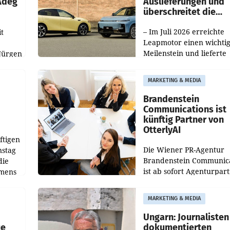
 Adeg
Auslieferungen und
überschreitet die
100.000er-Marke
– Im Juli 2026 erreichte
t
Leapmotor einen wichti
Meilenstein und lieferte
Jürgen
weltweit 101.267 Fahrze
ich
aus, womit sich das Erge
MARKETING & MEDIA
gegenüber Juli 2025 meh
örde
verdoppelte (+102
walt
Brandenstein
Communications ist
künftig Partner von
OtterlyAI
ftigen
Die Wiener PR-Agentur
nstag
Brandenstein Communica
die
ist ab sofort Agenturpar
emens
der KI-Monitoring- und
Optimierungsplattform
MARKETING & MEDIA
OtterlyAI. Damit baut di
Agentur ihr Leistungspor
Ungarn: Journalisten
ue
dokumentierten