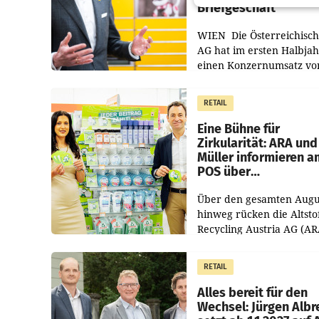
Briefgeschäft
WIEN Die Österreichisch
AG hat im ersten Halbja
einen Konzernumsatz vo
1.544,0 Mio. EUR
erwirtschaftet, was eine
RETAIL
von 3,8 Prozent gegenüb
dem Vergleichszeitraum
Eine Bühne für
Zirkularität: ARA und
Müller informieren a
POS über
Kreislauffähigkeit
Über den gesamten Augu
hinweg rücken die Altsto
Recycling Austria AG (AR
und der Handelskonzern
Müller die Initiative „Krei
RETAIL
Helden“ in allen
österreichischen Müller-F
Alles bereit für den
Wechsel: Jürgen Albr