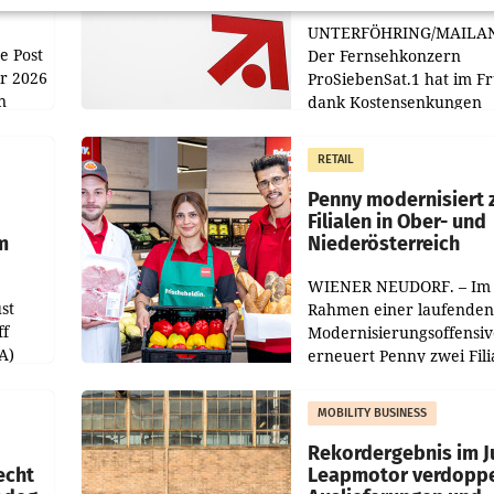
UNTERFÖHRING/MAILA
e Post
Der Fernsehkonzern
hr 2026
ProSiebenSat.1 hat im F
n
dank Kostensenkungen
operativ wieder Gewinn
m Plus
gemacht und die
RETAIL
er
Markterwartung deutlic
übertroffen.
Penny modernisiert 
Filialen in Ober- und
m
Niederösterreich
WIENER NEUDORF. – Im
st
Rahmen einer laufenden
ff
Modernisierungsoffensiv
A)
erneuert Penny zwei Fili
Nieder- und Oberösterre
slauf-
Die beiden Standorte lie
MOBILITY BUSINESS
Haag sowie im rund
ilialen
Rekordergebnis im Ju
echt
Leapmotor verdoppe