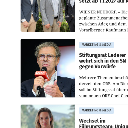
setzt ab 1.1.2027 auf
WIENER NEUDORF. – Die
geplante Zusammenarbei
zwischen Adeg und dem
Vorarlberger Kaufmann 
Albrecht ist kartellrechtl
freigegeben: Die
MARKETING & MEDIA
Bundeswettbewerbsbeh
und der Bundeskartellan
Stiftungsrat Lederer
wehrt sich in den SN
gegen Vorwürfe
Mehrere Themen beschä
derzeit den ORF. Am Die
soll im Stiftungsrat über 
vom neuen ORF-Chef Cl
Pig vorgeschlagenen
Besetzungen für die
MARKETING & MEDIA
Direktionen abgestimmt
werden.
Wechsel im
Führungsteam: Uniq