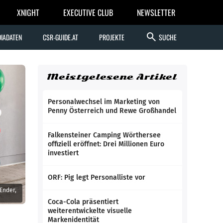
XNIGHT
EXECUTIVE CLUB
NEWSLETTER
search
IADATEN
CSR-GUIDE.AT
PROJEKTE
SUCHE
Meistgelesene Artikel
Personalwechsel im Marketing von
Penny Österreich und Rewe Großhandel
Falkensteiner Camping Wörthersee
offiziell eröffnet: Drei Millionen Euro
investiert
ORF: Pig legt Personalliste vor
Ender,
Coca-Cola präsentiert
weiterentwickelte visuelle
Markenidentität