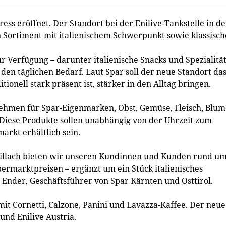
ess eröffnet. Der Standort bei der Enilive-Tankstelle in de
in Sortiment mit italienischem Schwerpunkt sowie klassisch
r Verfügung – darunter italienische Snacks und Spezialitä
den täglichen Bedarf. Laut Spar soll der neue Standort da
tionell stark präsent ist, stärker in den Alltag bringen.
nehmen für Spar-Eigenmarken, Obst, Gemüse, Fleisch, Blu
 Diese Produkte sollen unabhängig von der Uhrzeit zum
arkt erhältlich sein.
Villach bieten wir unseren Kundinnen und Kunden rund u
ermarktpreisen – ergänzt um ein Stück italienisches
s Ender, Geschäftsführer von Spar Kärnten und Osttirol.
it Cornetti, Calzone, Panini und Lavazza-Kaffee. Der neue
und Enilive Austria.