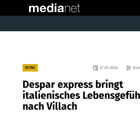
event
draw
27.05.2026
Red
RETAIL
Despar express bringt
italienisches Lebensgefüh
nach Villach