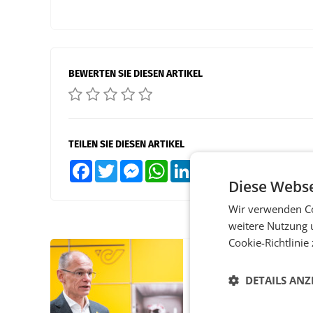
BEWERTEN SIE DIESEN ARTIKEL
TEILEN SIE DIESEN ARTIKEL
Facebook
Twitter
Messenger
WhatsApp
LinkedIn
XING
Teilen
Diese Webse
Wir verwenden Co
weitere Nutzung 
Cookie-Richtlinie
PRIMENEWS
Österreichische Post
DETAILS ANZ
Umsatzplus im erste
Halbjahr trotz schw