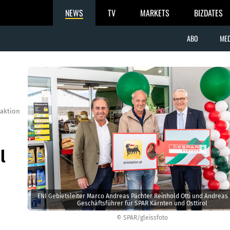
NEWS
TV
MARKETS
BIZDATES
ABO
MED
aktion
l
ENI Gebietsleiter Marco Andreas Pächter Reinhold Otti und Andreas 
Geschäftsführer für SPAR Kärnten und Osttirol
© SPAR/gleissfoto