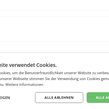
ite verwendet Cookies.
okies, um die Benutzerfreundlichkeit unserer Website zu verbes
unserer Webseite stimmen Sie der Verwendung von Cookies gem
 zu.
Weitere Informationen
MARKETING & MEDIA
:
ProSiebenSat.1 spar
EIGEN
ALLE ABLEHNEN
ALLE A
n
macht überraschend 
achem
Gewinn