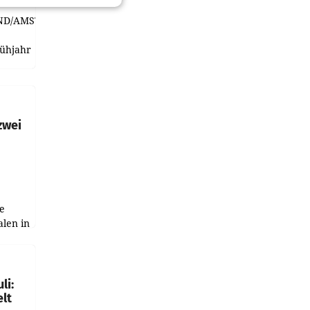
ND/AMSTERDAM.
rühjahr
h
zwei
e
alen in
ich.
gen in
li:
lt