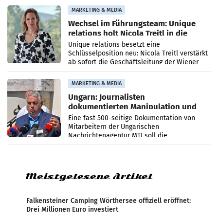
die Agentur ihr Leistungsportfolio
MARKETING & MEDIA
Wechsel im Führungsteam: Unique
relations holt Nicola Treitl in die
Geschäftsleitung
Unique relations besetzt eine
Schlüsselposition neu: Nicola Treitl verstärkt
ab sofort die Geschäftsleitung der Wiener
PR-Agentur an der Seite von Josef Kalina und
Anna Kalina-Mahr.
MARKETING & MEDIA
Ungarn: Journalisten
dokumentierten Manipulation und
Zensur
Eine fast 500-seitige Dokumentation von
Mitarbeitern der Ungarischen
Nachrichtenagentur MTI soll die
systematische Nachrichten-Manipulation und
Zensur bei der Agentur während der Zeit
Meistgelesene Artikel
Falkensteiner Camping Wörthersee offiziell eröffnet:
Drei Millionen Euro investiert