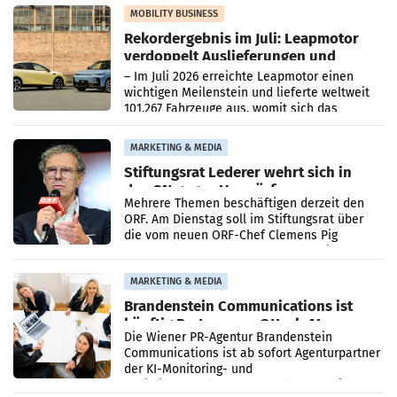
Bundeskartellanwalt
MOBILITY BUSINESS
Rekordergebnis im Juli: Leapmotor
verdoppelt Auslieferungen und
überschreitet die 100.000er-Marke
– Im Juli 2026 erreichte Leapmotor einen
wichtigen Meilenstein und lieferte weltweit
101.267 Fahrzeuge aus, womit sich das
Ergebnis gegenüber Juli 2025 mehr als
verdoppelte (+102
MARKETING & MEDIA
Stiftungsrat Lederer wehrt sich in
den SN gegen Vorwürfe
Mehrere Themen beschäftigen derzeit den
ORF. Am Dienstag soll im Stiftungsrat über
die vom neuen ORF-Chef Clemens Pig
vorgeschlagenen Besetzungen für die
Direktionen abgestimmt werden.
MARKETING & MEDIA
Brandenstein Communications ist
künftig Partner von OtterlyAI
Die Wiener PR-Agentur Brandenstein
Communications ist ab sofort Agenturpartner
der KI-Monitoring- und
Optimierungsplattform OtterlyAI. Damit baut