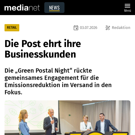
menu
NEWS
Menü
event
draw
03.07.2026
Redaktion
RETAIL
Die Post ehrt ihre
Businesskunden
Die „Green Postal Night“ rückte
gemeinsames Engagement für die
Emissionsreduktion im Versand in den
Fokus.