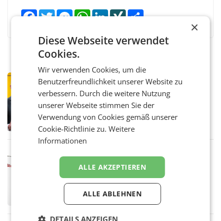
Facebook
Twitter
Messenger
WhatsApp
LinkedIn
XING
Teilen
×
Diese Webseite verwendet
Cookies.
Wir verwenden Cookies, um die
PRIMENEWS
Benutzerfreundlichkeit unserer Website zu
Österreichische Post: Umsatzplus im
verbessern. Durch die weitere Nutzung
ersten Halbjahr trotz schwachem
unserer Webseite stimmen Sie der
Briefgeschäft
WIEN Die Österreichische Post AG hat im
Verwendung von Cookies gemäß unserer
ersten Halbjahr 2026 einen Konzernumsatz
Cookie-Richtlinie zu.
Weitere
von 1.544,0 Mio. EUR erwirtschaftet, was
einem Plus von 3,8 Prozent gegenüber dem
Informationen
Vergleichszeitraum
MARKETING & MEDIA
ProSiebenSat.1 spart und macht
ALLE AKZEPTIEREN
überraschend viel Gewinn
UNTERFÖHRING/MAILAND/AMSTERDAM. Der
Fernsehkonzern ProSiebenSat.1 hat im
ALLE ABLEHNEN
Frühjahr dank Kostensenkungen operativ
wieder Gewinn gemacht und die
Markterwartung deutlich übertroffen.
DETAILS ANZEIGEN