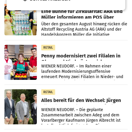
RETAIL
Eine Bühne für Zirkularität: ARA und
Müller informieren am POS über
Kreislauffähigkeit
Über den gesamten August hinweg rücken die
Altstoff Recycling Austria AG (ARA) und der
Handelskonzern Müller die Initiative
„Kreislauf-Helden“ in allen österreichischen
Müller-Filialen
RETAIL
Penny modernisiert zwei Filialen in
Ober- und Niederösterreich
WIENER NEUDORF. – Im Rahmen einer
laufenden Modernisierungsoffensive
erneuert Penny zwei Filialen in Nieder- und
Oberösterreich. Die beiden Standorte liegen
in Haag sowie im rund
RETAIL
Alles bereit für den Wechsel: Jürgen
Albrecht setzt ab 1.1.2027 auf Adeg
WIENER NEUDORF. – Die geplante
Zusammenarbeit zwischen Adeg und dem
Vorarlberger Kaufmann Jürgen Albrecht ist
kartellrechtlich freigegeben: Die
Bundeswettbewerbsbehörde und der