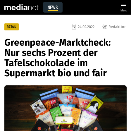
menu
NEWS
Menü
event
draw
24.02.2022
Redaktion
RETAIL
Greenpeace-Marktcheck:
Nur sechs Prozent der
Tafelschokolade im
Supermarkt bio und fair