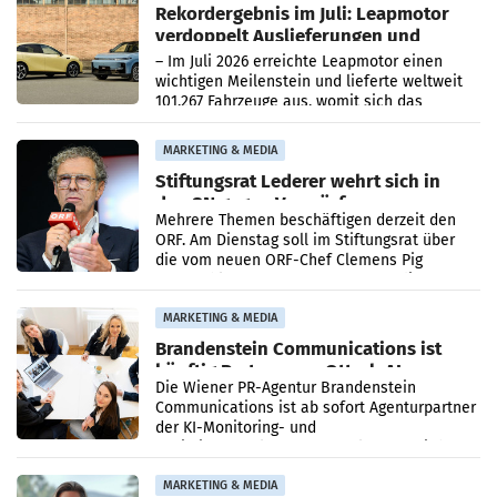
Rekordergebnis im Juli: Leapmotor
verdoppelt Auslieferungen und
überschreitet die 100.000er-Marke
– Im Juli 2026 erreichte Leapmotor einen
wichtigen Meilenstein und lieferte weltweit
101.267 Fahrzeuge aus, womit sich das
Ergebnis gegenüber Juli 2025 mehr als
verdoppelte (+102
MARKETING & MEDIA
Stiftungsrat Lederer wehrt sich in
den SN gegen Vorwürfe
Mehrere Themen beschäftigen derzeit den
ORF. Am Dienstag soll im Stiftungsrat über
die vom neuen ORF-Chef Clemens Pig
vorgeschlagenen Besetzungen für die
Direktionen abgestimmt werden.
MARKETING & MEDIA
Brandenstein Communications ist
künftig Partner von OtterlyAI
Die Wiener PR-Agentur Brandenstein
Communications ist ab sofort Agenturpartner
der KI-Monitoring- und
Optimierungsplattform OtterlyAI. Damit baut
die Agentur ihr Leistungsportfolio
MARKETING & MEDIA