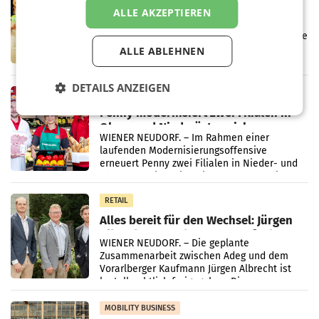
Eine Bühne für Zirkularität: ARA und
ALLE AKZEPTIEREN
Müller informieren am POS über
Kreislauffähigkeit
Über den gesamten August hinweg rücken die
Altstoff Recycling Austria AG (ARA) und der
ALLE ABLEHNEN
Handelskonzern Müller die Initiative
„Kreislauf-Helden“ in allen österreichischen
DETAILS ANZEIGEN
Müller-Filialen
RETAIL
Penny modernisiert zwei Filialen in
Ober- und Niederösterreich
WIENER NEUDORF. – Im Rahmen einer
laufenden Modernisierungsoffensive
erneuert Penny zwei Filialen in Nieder- und
Oberösterreich. Die beiden Standorte liegen
in Haag sowie im rund
RETAIL
Alles bereit für den Wechsel: Jürgen
Albrecht setzt ab 1.1.2027 auf Adeg
WIENER NEUDORF. – Die geplante
Zusammenarbeit zwischen Adeg und dem
Vorarlberger Kaufmann Jürgen Albrecht ist
kartellrechtlich freigegeben: Die
Bundeswettbewerbsbehörde und der
Bundeskartellanwalt
MOBILITY BUSINESS