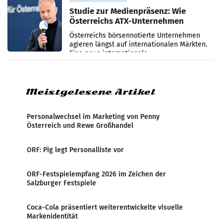
Studie zur Medienpräsenz: Wie
Österreichs ATX-Unternehmen
international wahrgenommen
Österreichs börsennotierte Unternehmen
werden
agieren längst auf internationalen Märkten.
Eine neue internationale
Medienresonanzanalyse untersucht die
weltweite Berichterstattung über
Meistgelesene Artikel
Personalwechsel im Marketing von Penny
Österreich und Rewe Großhandel
ORF: Pig legt Personalliste vor
ORF-Festspielempfang 2026 im Zeichen der
Salzburger Festspiele
Coca-Cola präsentiert weiterentwickelte visuelle
Markenidentität