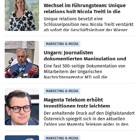
Wechsel im Führungsteam: Unique
relations holt Nicola Treitl in die
Geschäftsleitung
Unique relations besetzt eine
Schlüsselposition neu: Nicola Treitl verstärkt
ab sofort die Geschäftsleitung der Wiener
PR-Agentur an der Seite von Josef Kalina und
Anna Kalina-Mahr.
MARKETING & MEDIA
Ungarn: Journalisten
dokumentierten Manipulation und
Zensur
Eine fast 500-seitige Dokumentation von
Mitarbeitern der Ungarischen
Nachrichtenagentur MTI soll die
systematische Nachrichten-Manipulation und
Zensur bei der Agentur während der Zeit
MARKETING & MEDIA
Magenta Telekom erhöht
Investitionen trotz leichtem
Umsatzrückgang
Der anhaltende Druck auf den Digitalstandort
Österreich spiegelt sich in den aktuellen
Zahlen von Magenta Telekom wider. In den
ersten sechs Monaten des laufenden Jahres
verzeichnete
MARKETING & MEDIA