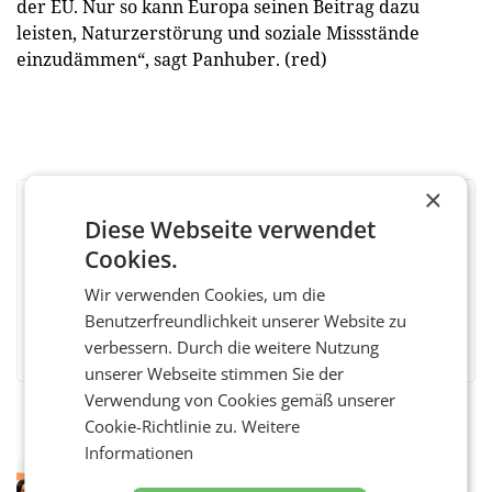
der EU. Nur so kann Europa seinen Beitrag dazu
leisten, Naturzerstörung und soziale Missstände
einzudämmen“, sagt Panhuber. (red)
×
BEWERTEN SIE DIESEN ARTIKEL
Diese Webseite verwendet
Cookies.
Wir verwenden Cookies, um die
Benutzerfreundlichkeit unserer Website zu
Facebook
Twitter
Messenger
WhatsApp
LinkedIn
XING
Teilen
verbessern. Durch die weitere Nutzung
unserer Webseite stimmen Sie der
Verwendung von Cookies gemäß unserer
Cookie-Richtlinie zu.
Weitere
Informationen
RETAIL