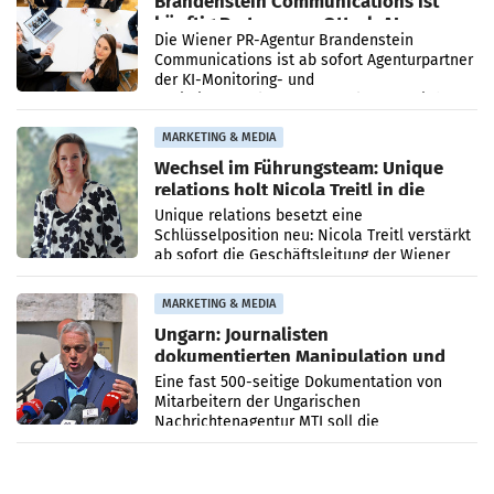
Brandenstein Communications ist
künftig Partner von OtterlyAI
Die Wiener PR-Agentur Brandenstein
Communications ist ab sofort Agenturpartner
der KI-Monitoring- und
Optimierungsplattform OtterlyAI. Damit baut
die Agentur ihr Leistungsportfolio
MARKETING & MEDIA
Wechsel im Führungsteam: Unique
relations holt Nicola Treitl in die
Geschäftsleitung
Unique relations besetzt eine
Schlüsselposition neu: Nicola Treitl verstärkt
ab sofort die Geschäftsleitung der Wiener
PR-Agentur an der Seite von Josef Kalina und
Anna Kalina-Mahr.
MARKETING & MEDIA
Ungarn: Journalisten
dokumentierten Manipulation und
Zensur
Eine fast 500-seitige Dokumentation von
Mitarbeitern der Ungarischen
Nachrichtenagentur MTI soll die
systematische Nachrichten-Manipulation und
Zensur bei der Agentur während der Zeit