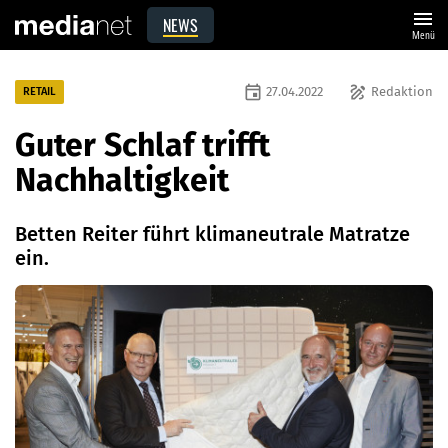
menu
NEWS
Menü
event
draw
27.04.2022
Redaktion
RETAIL
Guter Schlaf trifft
Nachhaltigkeit
Betten Reiter führt klimaneutrale Matratze
ein.