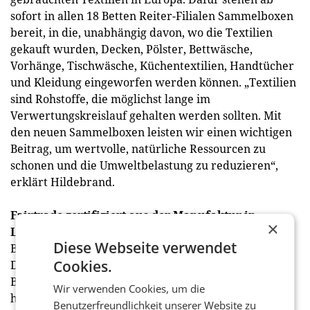
sofort in allen 18 Betten Reiter-Filialen Sammelboxen
bereit, in die, unabhängig davon, wo die Textilien
gekauft wurden, Decken, Pölster, Bettwäsche,
Vorhänge, Tischwäsche, Küchentextilien, Handtücher
und Kleidung eingeworfen werden können. „Textilien
sind Rohstoffe, die möglichst lange im
Verwertungskreislauf gehalten werden sollten. Mit
den neuen Sammelboxen leisten wir einen wichtigen
Beitrag, um wertvolle, natürliche Ressourcen zu
schonen und die Umweltbelastung zu reduzieren“,
erklärt Hildebrand.
Fairtrade zertifiziert aus der Manufaktur in
×
Leonding
Diese Webseite verwendet
Betten Reiter ist der einzige Filialist in Europa, der
Cookies.
Decken und Pölster aus 100% fair gehandelter
Baumwolle exklusiv für die eigenen Geschäfte selbst
Wir verwenden Cookies, um die
herstellt. Bereits seit 2007 ist das Unternehmen
Benutzerfreundlichkeit unserer Website zu