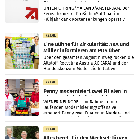
überraschend viel Gewinn
UNTERFÖHRING/MAILAND/AMSTERDAM. Der
Fernsehkonzern ProSiebenSat.1 hat im
Frühjahr dank Kostensenkungen operativ
wieder Gewinn gemacht und die
Markterwartung deutlich übertroffen.
RETAIL
Eine Bühne für Zirkularität: ARA und
Müller informieren am POS über
Kreislauffähigkeit
Über den gesamten August hinweg rücken die
Altstoff Recycling Austria AG (ARA) und der
Handelskonzern Müller die Initiative
„Kreislauf-Helden“ in allen österreichischen
Müller-Filialen
RETAIL
Penny modernisiert zwei Filialen in
Ober- und Niederösterreich
WIENER NEUDORF. – Im Rahmen einer
laufenden Modernisierungsoffensive
erneuert Penny zwei Filialen in Nieder- und
Oberösterreich. Die beiden Standorte liegen
in Haag sowie im rund
RETAIL
Alles bereit für den Wechsel: Jürgen