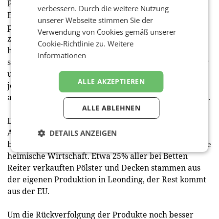
Partner von Fairtrade – und das als erster Heimtextil-
verbessern. Durch die weitere Nutzung
Erzeuger in Österreich. Das gesamte selbst
unserer Webseite stimmen Sie der
produzierte Fairtrade Heimtextilien-Sortiment wird
Verwendung von Cookies gemäß unserer
zu 100% aus Fairtrade zertifizierter Baumwolle
Cookie-Richtlinie zu.
Weitere
hergestellt. Das Fairtrade Bettwaren-Angebot wird
Informationen
ständig erweitert und umfasst aktuell Decken, Pölster
und Unterbetten. Mehr als 100.000 Stück verlassen
ALLE AKZEPTIEREN
jedes Jahr die hauseigene Manufaktur, um direkt und
auf kürzestem Weg in die Filialen geliefert zu werden.
ALLE ABLEHNEN
Durch den Betrieb werden am Standort nicht nur
Arbeitsplätze gesichert, auch die Wertschöpfung
DETAILS ANZEIGEN
bleibt in der Region um Leonding und stärkt damit die
heimische Wirtschaft. Etwa 25% aller bei Betten
Reiter verkauften Pölster und Decken stammen aus
der eigenen Produktion in Leonding, der Rest kommt
aus der EU.
Um die Rückverfolgung der Produkte noch besser