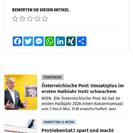
BEWERTEN SIE DIESEN ARTIKEL
Facebook
Twitter
Messenger
WhatsApp
LinkedIn
XING
Teilen
PRIMENEWS
Österreichische Post: Umsatzplus im
ersten Halbjahr trotz schwachem
Briefgeschäft
WIEN Die Österreichische Post AG hat im
ersten Halbjahr 2026 einen Konzernumsatz
von 1.544,0 Mio. EUR erwirtschaftet, was
einem Plus von 3,8 Prozent gegenüber dem
Vergleichszeitraum
MARKETING & MEDIA
ProSiebenSat.1 spart und macht