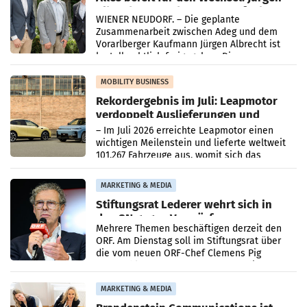
Albrecht setzt ab 1.1.2027 auf Adeg
WIENER NEUDORF. – Die geplante
Zusammenarbeit zwischen Adeg und dem
Vorarlberger Kaufmann Jürgen Albrecht ist
kartellrechtlich freigegeben: Die
Bundeswettbewerbsbehörde und der
Bundeskartellanwalt
MOBILITY BUSINESS
Rekordergebnis im Juli: Leapmotor
verdoppelt Auslieferungen und
überschreitet die 100.000er-Marke
– Im Juli 2026 erreichte Leapmotor einen
wichtigen Meilenstein und lieferte weltweit
101.267 Fahrzeuge aus, womit sich das
Ergebnis gegenüber Juli 2025 mehr als
verdoppelte (+102
MARKETING & MEDIA
Stiftungsrat Lederer wehrt sich in
den SN gegen Vorwürfe
Mehrere Themen beschäftigen derzeit den
ORF. Am Dienstag soll im Stiftungsrat über
die vom neuen ORF-Chef Clemens Pig
vorgeschlagenen Besetzungen für die
Direktionen abgestimmt werden.
MARKETING & MEDIA