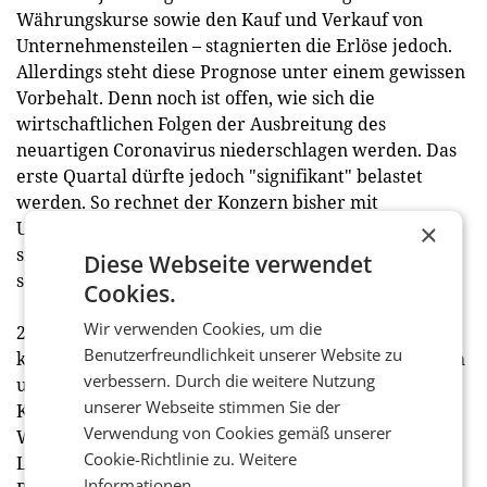
Währungskurse sowie den Kauf und Verkauf von
Unternehmensteilen – stagnierten die Erlöse jedoch.
Allerdings steht diese Prognose unter einem gewissen
Vorbehalt. Denn noch ist offen, wie sich die
wirtschaftlichen Folgen der Ausbreitung des
neuartigen Coronavirus niederschlagen werden. Das
erste Quartal dürfte jedoch "signifikant" belastet
werden. So rechnet der Konzern bisher mit
Umsatzeinbußen von etwa 100 Mio. €. Weiter wollte
×
sich Henkel nicht äußern, die Situation sei derzeit
Diese Webseite verwendet
schwer vorhersehbar.
Cookies.
Wir verwenden Cookies, um die
2019 war ein schwaches Jahr für Henkel; die
Benutzerfreundlichkeit unserer Website zu
konjunkturabhängige Klebstoffsparte leidet vor allem
verbessern. Durch die weitere Nutzung
unter der Schwäche der Autoindustrie. Der
unserer Webseite stimmen Sie der
Kosmetikbereich kämpft weiter mit dem hohen
Verwendung von Cookies gemäß unserer
Wettbewerbsdruck vor allem in Westeuropa.
Cookie-Richtlinie zu.
Weitere
Lediglich im Geschäft mit Wasch- und
Informationen