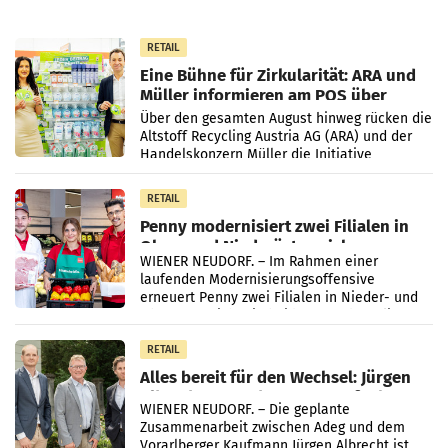
RETAIL
Eine Bühne für Zirkularität: ARA und
Müller informieren am POS über
Kreislauffähigkeit
Über den gesamten August hinweg rücken die
Altstoff Recycling Austria AG (ARA) und der
Handelskonzern Müller die Initiative
„Kreislauf-Helden“ in allen österreichischen
Müller-Filialen
RETAIL
Penny modernisiert zwei Filialen in
Ober- und Niederösterreich
WIENER NEUDORF. – Im Rahmen einer
laufenden Modernisierungsoffensive
erneuert Penny zwei Filialen in Nieder- und
Oberösterreich. Die beiden Standorte liegen
in Haag sowie im rund
RETAIL
Alles bereit für den Wechsel: Jürgen
Albrecht setzt ab 1.1.2027 auf Adeg
WIENER NEUDORF. – Die geplante
Zusammenarbeit zwischen Adeg und dem
Vorarlberger Kaufmann Jürgen Albrecht ist