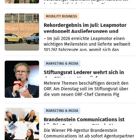
kartellrechtlich freigegeben: Die
Bundeswettbewerbsbehörde und der
Bundeskartellanwalt
MOBILITY BUSINESS
Rekordergebnis im Juli: Leapmotor
verdoppelt Auslieferungen und
überschreitet die 100.000er-Marke
– Im Juli 2026 erreichte Leapmotor einen
wichtigen Meilenstein und lieferte weltweit
101.267 Fahrzeuge aus, womit sich das
Ergebnis gegenüber Juli 2025 mehr als
verdoppelte (+102
MARKETING & MEDIA
Stiftungsrat Lederer wehrt sich in
den SN gegen Vorwürfe
Mehrere Themen beschäftigen derzeit den
ORF. Am Dienstag soll im Stiftungsrat über
die vom neuen ORF-Chef Clemens Pig
vorgeschlagenen Besetzungen für die
Direktionen abgestimmt werden.
MARKETING & MEDIA
Brandenstein Communications ist
künftig Partner von OtterlyAI
Die Wiener PR-Agentur Brandenstein
Communications ist ab sofort Agenturpartner