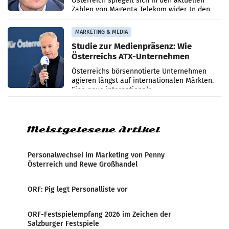
Österreich spiegelt sich in den aktuellen
Zahlen von Magenta Telekom wider. In den
ersten sechs Monaten des laufenden Jahres
verzeichnete
MARKETING & MEDIA
Studie zur Medienpräsenz: Wie
Österreichs ATX-Unternehmen
international wahrgenommen
Österreichs börsennotierte Unternehmen
werden
agieren längst auf internationalen Märkten.
Eine neue internationale
Medienresonanzanalyse untersucht die
weltweite Berichterstattung über
Meistgelesene Artikel
Personalwechsel im Marketing von Penny
Österreich und Rewe Großhandel
ORF: Pig legt Personalliste vor
ORF-Festspielempfang 2026 im Zeichen der
Salzburger Festspiele