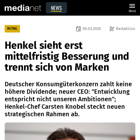
menu
NEWS
Menü
event
draw
09.03.2020
Redaktion
RETAIL
Henkel sieht erst
mittelfristig Besserung und
trennt sich von Marken
Deutscher Konsumgüterkonzern zahlt keine
höhere Dividende; neuer CEO: "Entwicklung
entspricht nicht unseren Ambitionen";
Henkel-Chef Carsten Knobel steckt neuen
strategischen Rahmen ab.