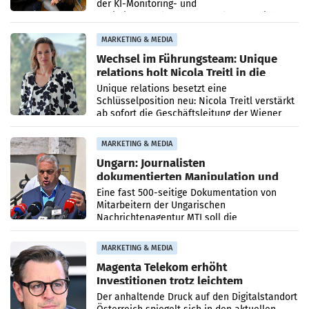
der KI-Monitoring- und
Optimierungsplattform OtterlyAI. Damit baut
die Agentur ihr Leistungsportfolio
MARKETING & MEDIA
Wechsel im Führungsteam: Unique
relations holt Nicola Treitl in die
Geschäftsleitung
Unique relations besetzt eine
Schlüsselposition neu: Nicola Treitl verstärkt
ab sofort die Geschäftsleitung der Wiener
PR-Agentur an der Seite von Josef Kalina und
Anna Kalina-Mahr.
MARKETING & MEDIA
Ungarn: Journalisten
dokumentierten Manipulation und
Zensur
Eine fast 500-seitige Dokumentation von
Mitarbeitern der Ungarischen
Nachrichtenagentur MTI soll die
systematische Nachrichten-Manipulation und
Zensur bei der Agentur während der Zeit
MARKETING & MEDIA
Magenta Telekom erhöht
Investitionen trotz leichtem
Umsatzrückgang
Der anhaltende Druck auf den Digitalstandort