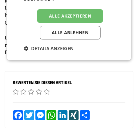
Reinigungsmitteln erzielte Henkel ein organisches
Umsatzplus. Hohe Investitionen führten aber auch
hier wie bei den anderen Sparten zu einem
ALLE AKZEPTIEREN
Gewinnrückgang.
ALLE ABLEHNEN
Das Nettoergebnis sank um knapp zehn Prozent auf
rund 2,1 Mrd. €. Aktionäre sollen eine unveränderte
DETAILS ANZEIGEN
Dividende von 1,85 € je Vorzugsaktie erhalten. (red)
BEWERTEN SIE DIESEN ARTIKEL
Facebook
Twitter
Messenger
WhatsApp
LinkedIn
XING
Teilen