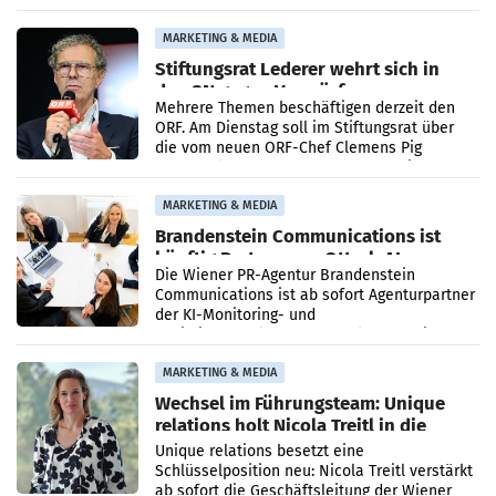
Ergebnis gegenüber Juli 2025 mehr als
verdoppelte (+102
MARKETING & MEDIA
Stiftungsrat Lederer wehrt sich in
den SN gegen Vorwürfe
Mehrere Themen beschäftigen derzeit den
ORF. Am Dienstag soll im Stiftungsrat über
die vom neuen ORF-Chef Clemens Pig
vorgeschlagenen Besetzungen für die
Direktionen abgestimmt werden.
MARKETING & MEDIA
Brandenstein Communications ist
künftig Partner von OtterlyAI
Die Wiener PR-Agentur Brandenstein
Communications ist ab sofort Agenturpartner
der KI-Monitoring- und
Optimierungsplattform OtterlyAI. Damit baut
die Agentur ihr Leistungsportfolio
MARKETING & MEDIA
Wechsel im Führungsteam: Unique
relations holt Nicola Treitl in die
Geschäftsleitung
Unique relations besetzt eine
Schlüsselposition neu: Nicola Treitl verstärkt
ab sofort die Geschäftsleitung der Wiener