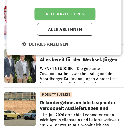
„Kreislauf-Helden“ in allen österreichischen
Müller-Filialen
RETAIL
ALLE AKZEPTIEREN
Penny modernisiert zwei Filialen in
Ober- und Niederösterreich
WIENER NEUDORF. – Im Rahmen einer
ALLE ABLEHNEN
laufenden Modernisierungsoffensive
erneuert Penny zwei Filialen in Nieder- und
Oberösterreich. Die beiden Standorte liegen
DETAILS ANZEIGEN
in Haag sowie im rund
RETAIL
Alles bereit für den Wechsel: Jürgen
Albrecht setzt ab 1.1.2027 auf Adeg
WIENER NEUDORF. – Die geplante
Zusammenarbeit zwischen Adeg und dem
Vorarlberger Kaufmann Jürgen Albrecht ist
kartellrechtlich freigegeben: Die
Bundeswettbewerbsbehörde und der
Bundeskartellanwalt
MOBILITY BUSINESS
Rekordergebnis im Juli: Leapmotor
verdoppelt Auslieferungen und
überschreitet die 100.000er-Marke
– Im Juli 2026 erreichte Leapmotor einen
wichtigen Meilenstein und lieferte weltweit
101.267 Fahrzeuge aus, womit sich das