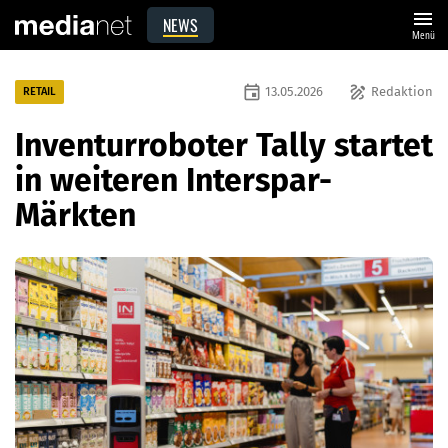
menu
NEWS
Menü
event
draw
13.05.2026
Redaktion
RETAIL
Inventurroboter Tally startet
in weiteren Interspar-
Märkten