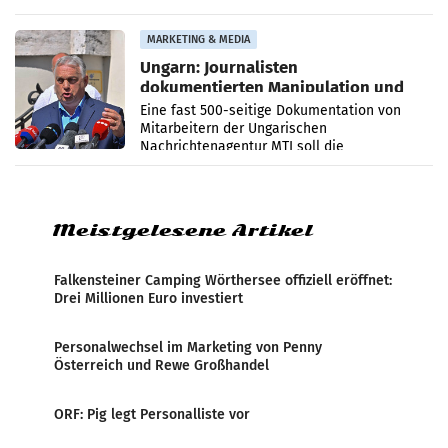
PR-Agentur an der Seite von Josef Kalina und
Anna Kalina-Mahr.
MARKETING & MEDIA
Ungarn: Journalisten
dokumentierten Manipulation und
Zensur
Eine fast 500-seitige Dokumentation von
Mitarbeitern der Ungarischen
Nachrichtenagentur MTI soll die
systematische Nachrichten-Manipulation und
Zensur bei der Agentur während der Zeit
Meistgelesene Artikel
Falkensteiner Camping Wörthersee offiziell eröffnet:
Drei Millionen Euro investiert
Personalwechsel im Marketing von Penny
Österreich und Rewe Großhandel
ORF: Pig legt Personalliste vor