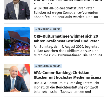
beurlaubt
WIEN ORF-III-Co-Geschäftsführer Peter
Schöber ist wegen Compliance-Vorwürfen
abberufen und beurlaubt worden. Der ORF
bestätigte gegenüber der APA entsprechende
Medienberichte.
MARKETING & MEDIA
ORF-Kulturmatinee widmet sich 20
Jahren Grafenegg Festival und Peter
Simonischek
Am Sonntag, dem 9. August 2026, begleitet
Lillian Moschen das Publikum ab 9.05 Uhr
durch die ORF-„Kulturmatinee“. Die Sendung
startet mit der Dokumentation „20 Jahre
Grafenegg
MARKETING & MEDIA
APA-Comm-Ranking: Christian
Stocker mit höchster Medienpräsenz
im Juli
Das APA-Comm-Politik-Ranking untersucht
monatlich die Berichterstattung von zwölf
österreichischen Tageszeitungen und
analysiert, welche Politikerinnen und
Politiker Österreichs die