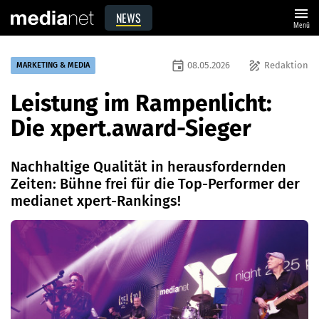
menu
NEWS
Menü
event
draw
08.05.2026
Redaktion
MARKETING & MEDIA
Leistung im Rampenlicht:
Die xpert.award-Sieger
Nachhaltige Qualität in herausfordernden
Zeiten: Bühne frei für die Top-Performer der
medianet xpert-Rankings!