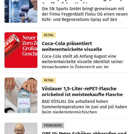
Cool“ auf den Markt
Die SN Sports GmbH bringt gemeinsam mit
der Firma Feygenblatt FloGu OG einen neuen
Kühl- und Regenerations-Spray auf den
Markt. Das Produkt namens „Keep Cool“ ist zu
100 Prozent
RETAIL
Coca-Cola präsentiert
weiterentwickelte visuelle
Markenidentität
Coca-Cola stellt ab Anfang August eine
weiterentwickelte visuelle Identität seiner
Verpackungen in Österreich vor. Im
Mittelpunkt des Redesigns stehen zentrale
Gestaltungselemente
RETAIL
Vöslauer 1,5-Liter-rePET-Flasche
prickelnd ist meistgekaufte Flasche
Österreichs
BAD VÖSLAU. Die anhaltend hohen
Sommertemperaturen im Juni und Juli haben
beim niederösterreichischen
Getränkehersteller Vöslauer zu deutlichen
Absatzzuwächsen geführt. Während
PRIMENEWS
ORF III: Peter Schöber abberufen und