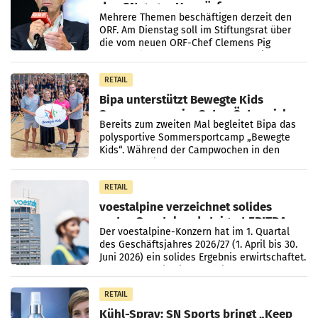
den SN gegen Vorwürfe
Mehrere Themen beschäftigen derzeit den
ORF. Am Dienstag soll im Stiftungsrat über
die vom neuen ORF-Chef Clemens Pig
vorgeschlagenen Besetzungen für die
Direktionen abgestimmt werden.
RETAIL
Bipa unterstützt Bewegte Kids
Sommercamps im Osten Österreichs
Bereits zum zweiten Mal begleitet Bipa das
polysportive Sommersportcamp „Bewegte
Kids“. Während der Campwochen in den
Monaten Juli und August versorgt das
Unternehmen Kinder sowie
RETAIL
voestalpine verzeichnet solides
erstes Quartal und steigert EBITDA
Der voestalpine-Konzern hat im 1. Quartal
des Geschäftsjahres 2026/27 (1. April bis 30.
Juni 2026) ein solides Ergebnis erwirtschaftet.
Der Umsatz stieg im Vergleich zur
Vorjahresperiode
RETAIL
Kühl-Spray: SN Sports bringt „Keep