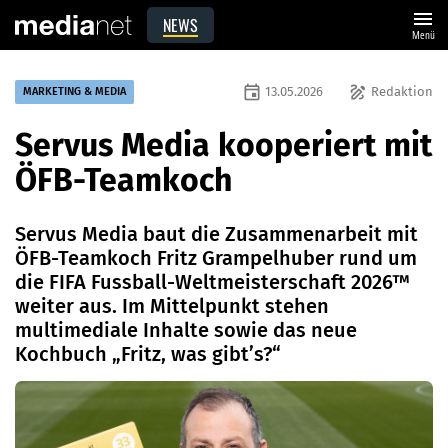
menu
NEWS
Menü
event
draw
13.05.2026
Redaktion
MARKETING & MEDIA
Servus Media kooperiert mit
ÖFB-Teamkoch
Servus Media baut die Zusammenarbeit mit
ÖFB-Teamkoch Fritz Grampelhuber rund um
die FIFA Fussball-Weltmeisterschaft 2026™
weiter aus. Im Mittelpunkt stehen
multimediale Inhalte sowie das neue
Kochbuch „Fritz, was gibt’s?“