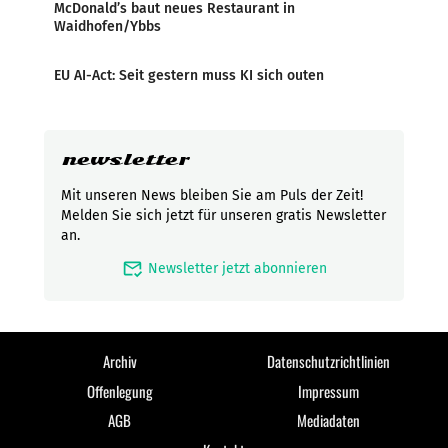
McDonald’s baut neues Restaurant in
Waidhofen/Ybbs
EU AI-Act: Seit gestern muss KI sich outen
newsletter
Mit unseren News bleiben Sie am Puls der Zeit!
Melden Sie sich jetzt für unseren gratis Newsletter
an.
mark_email_read
Newsletter jetzt abonnieren
Archiv
Datenschutzrichtlinien
Offenlegung
Impressum
AGB
Mediadaten