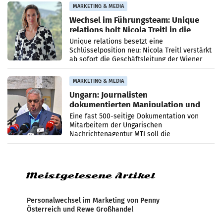
MARKETING & MEDIA
Wechsel im Führungsteam: Unique
relations holt Nicola Treitl in die
Geschäftsleitung
Unique relations besetzt eine
Schlüsselposition neu: Nicola Treitl verstärkt
ab sofort die Geschäftsleitung der Wiener
PR-Agentur an der Seite von Josef Kalina und
Anna Kalina-Mahr.
MARKETING & MEDIA
Ungarn: Journalisten
dokumentierten Manipulation und
Zensur
Eine fast 500-seitige Dokumentation von
Mitarbeitern der Ungarischen
Nachrichtenagentur MTI soll die
systematische Nachrichten-Manipulation und
Zensur bei der Agentur während der Zeit
Meistgelesene Artikel
Personalwechsel im Marketing von Penny
Österreich und Rewe Großhandel