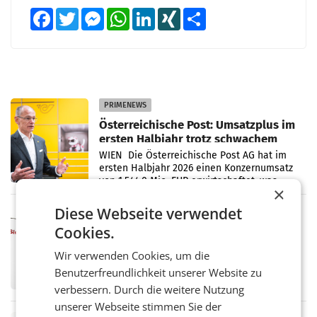
Facebook
Twitter
Messenger
WhatsApp
LinkedIn
XING
Teilen
PRIMENEWS
Österreichische Post: Umsatzplus im
ersten Halbjahr trotz schwachem
Briefgeschäft
WIEN Die Österreichische Post AG hat im
ersten Halbjahr 2026 einen Konzernumsatz
von 1.544,0 Mio. EUR erwirtschaftet, was
×
einem Plus von 3,8 Prozent gegenüber dem
Vergleichszeitraum
Diese Webseite verwendet
MARKETING & MEDIA
Cookies.
ProSiebenSat.1 spart und macht
überraschend viel Gewinn
Wir verwenden Cookies, um die
UNTERFÖHRING/MAILAND/AMSTERDAM. Der
Fernsehkonzern ProSiebenSat.1 hat im
Benutzerfreundlichkeit unserer Website zu
Frühjahr dank Kostensenkungen operativ
verbessern. Durch die weitere Nutzung
wieder Gewinn gemacht und die
unserer Webseite stimmen Sie der
Markterwartung deutlich übertroffen.