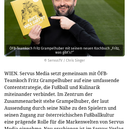
ÖFB-Teamkoch Fritz Grampelhuber mit seinem neuen Kochbuch „Fritz,
was gibt’s?“
© ServusTV / Chris Singer
WIEN. Servus Media setzt gemeinsam mit ÖFB-
Teamkoch Fritz Grampelhuber auf eine umfassende
Contentstrategie, die Fußball und Kulinarik
miteinander verbindet. Im Zentrum der
Zusammenarbeit stehe Grampelhuber, der laut
Aussendung durch seine Nähe zu den Spielern und
seinen Zugang zur österreichischen Fußballkultur
eine prägende Rolle für die Markenwelten von Servus
Media einnehme. Neu erschienen ist im Servus-Verlag