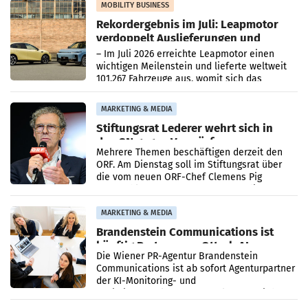
Bundeskartellanwalt
MOBILITY BUSINESS
Rekordergebnis im Juli: Leapmotor
verdoppelt Auslieferungen und
überschreitet die 100.000er-Marke
– Im Juli 2026 erreichte Leapmotor einen
wichtigen Meilenstein und lieferte weltweit
101.267 Fahrzeuge aus, womit sich das
Ergebnis gegenüber Juli 2025 mehr als
verdoppelte (+102
MARKETING & MEDIA
Stiftungsrat Lederer wehrt sich in
den SN gegen Vorwürfe
Mehrere Themen beschäftigen derzeit den
ORF. Am Dienstag soll im Stiftungsrat über
die vom neuen ORF-Chef Clemens Pig
vorgeschlagenen Besetzungen für die
Direktionen abgestimmt werden.
MARKETING & MEDIA
Brandenstein Communications ist
künftig Partner von OtterlyAI
Die Wiener PR-Agentur Brandenstein
Communications ist ab sofort Agenturpartner
der KI-Monitoring- und
Optimierungsplattform OtterlyAI. Damit baut
die Agentur ihr Leistungsportfolio