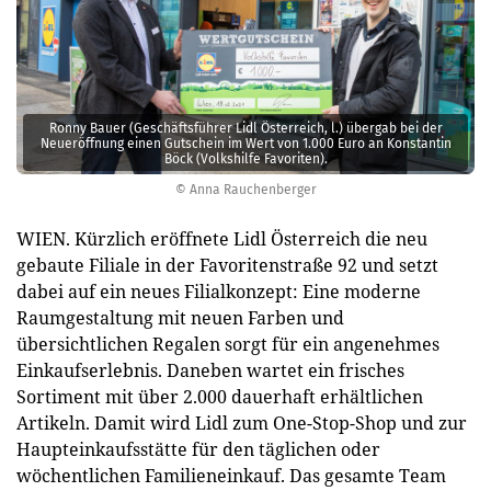
Ronny Bauer (Geschäftsführer Lidl Österreich, l.) übergab bei der
Neueröffnung einen Gutschein im Wert von 1.000 Euro an Konstantin
Böck (Volkshilfe Favoriten).
© Anna Rauchenberger
WIEN. Kürzlich eröffnete Lidl Österreich die neu
gebaute Filiale in der Favoritenstraße 92 und setzt
dabei auf ein neues Filialkonzept: Eine moderne
Raumgestaltung mit neuen Farben und
übersichtlichen Regalen sorgt für ein angenehmes
Einkaufserlebnis. Daneben wartet ein frisches
Sortiment mit über 2.000 dauerhaft erhältlichen
Artikeln. Damit wird Lidl zum One-Stop-Shop und zur
Haupteinkaufsstätte für den täglichen oder
wöchentlichen Familieneinkauf. Das gesamte Team