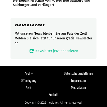
Werbepartnerschaft von FC Red Bull Salzburg und
SalzburgerLand verlängert
newsletter
Mit unseren News bleiben Sie am Puls der Zeit!
Melden Sie sich jetzt für unseren gratis Newsletter
an.
mark_email_read
Newsletter jetzt abonnieren
Archiv
Datenschutzrichtlinien
Offenlegung
Impressum
AGB
Mediadaten
Kontakt
Copyright © 2026 medianet. All rights reserved.