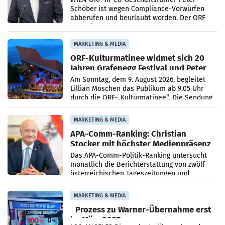
Schöber ist wegen Compliance-Vorwürfen
abberufen und beurlaubt worden. Der ORF
bestätigte gegenüber der APA entsprechende
Medienberichte.
MARKETING & MEDIA
ORF-Kulturmatinee widmet sich 20
Jahren Grafenegg Festival und Peter
Simonischek
Am Sonntag, dem 9. August 2026, begleitet
Lillian Moschen das Publikum ab 9.05 Uhr
durch die ORF-„Kulturmatinee“. Die Sendung
startet mit der Dokumentation „20 Jahre
Grafenegg
MARKETING & MEDIA
APA-Comm-Ranking: Christian
Stocker mit höchster Medienpräsenz
im Juli
Das APA-Comm-Politik-Ranking untersucht
monatlich die Berichterstattung von zwölf
österreichischen Tageszeitungen und
analysiert, welche Politikerinnen und
Politiker Österreichs die
MARKETING & MEDIA
Prozess zu Warner-Übernahme erst
im März 2027