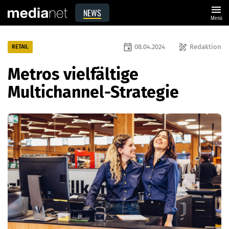
menu
NEWS
Menü
event
draw
08.04.2024
Redaktion
RETAIL
Metros vielfältige
Multichannel-Strategie