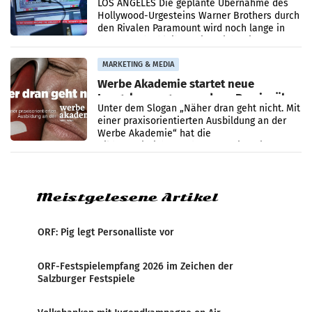
LOS ANGELES Die geplante Übernahme des
Hollywood-Urgesteins Warner Brothers durch
den Rivalen Paramount wird noch lange in
der Schwebe bleiben. Eine Richterin setzte
den Prozess zu
MARKETING & MEDIA
Werbe Akademie startet neue
Imagekampagne rund um Praxisnähe
Unter dem Slogan „Näher dran geht nicht. Mit
einer praxisorientierten Ausbildung an der
Werbe Akademie“ hat die
Bildungseinrichtung des WIFI Wien eine neue
Imagekampagne gestartet.
Meistgelesene Artikel
ORF: Pig legt Personalliste vor
ORF-Festspielempfang 2026 im Zeichen der
Salzburger Festspiele