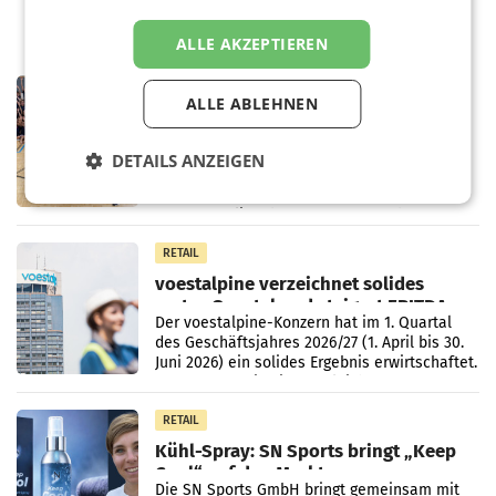
ALLE AKZEPTIEREN
RETAIL
ALLE ABLEHNEN
Bipa unterstützt Bewegte Kids
Sommercamps im Osten Österreichs
Bereits zum zweiten Mal begleitet Bipa das
DETAILS ANZEIGEN
polysportive Sommersportcamp „Bewegte
Kids“. Während der Campwochen in den
Monaten Juli und August versorgt das
Unternehmen Kinder sowie
RETAIL
voestalpine verzeichnet solides
erstes Quartal und steigert EBITDA
Der voestalpine-Konzern hat im 1. Quartal
des Geschäftsjahres 2026/27 (1. April bis 30.
Juni 2026) ein solides Ergebnis erwirtschaftet.
Der Umsatz stieg im Vergleich zur
Vorjahresperiode
RETAIL
Kühl-Spray: SN Sports bringt „Keep
Cool“ auf den Markt
Die SN Sports GmbH bringt gemeinsam mit