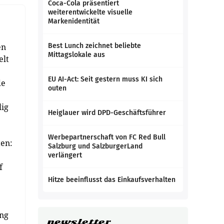
Coca-Cola präsentiert
weiterentwickelte visuelle
Markenidentität
en
Best Lunch zeichnet beliebte
Mittagslokale aus
elt
EU AI-Act: Seit gestern muss KI sich
de
outen
lig
Heiglauer wird DPD-Geschäftsführer
Werbepartnerschaft von FC Red Bull
ten:
Salzburg und SalzburgerLand
verlängert
f
Hitze beeinflusst das Einkaufsverhalten
ung
newsletter