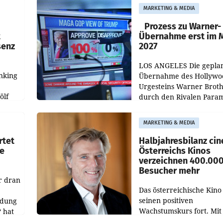
„Kulturmatinee“. Die Se
MARKETING & MEDIA
startet mit der Dokumen
„20 Jahre Grafenegg
Prozess zu Warner-
t
Übernahme erst im 
senz
2027
LOS ANGELES Die gepla
nking
Übernahme des Hollywo
Urgesteins Warner Broth
ölf
durch den Rivalen Para
wird noch lange in der
siert,
Schwebe bleiben. Eine
MARKETING & MEDIA
d
Richterin setzte den Proz
rtet
Halbjahresbilanz cin
e
Österreichs Kinos
verzeichnen 400.00
Besucher mehr
r dran
Das österreichische Kino 
seinen positiven
ldung
Wachstumskurs fort. Mit
 hat
rund 400.000 Besucheri
des