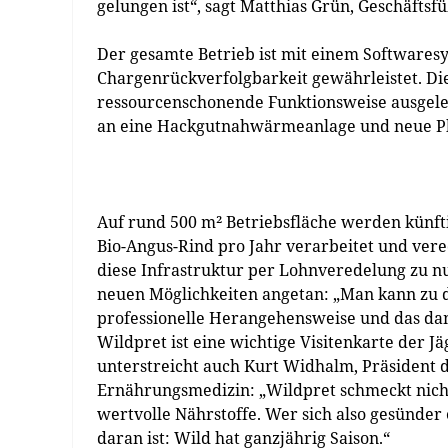
gelungen ist“, sagt Matthias Grün, Geschäftsf
Der gesamte Betrieb ist mit einem Softwaresy
Chargenrückverfolgbarkeit gewährleistet. Di
ressourcenschonende Funktionsweise ausgele
an eine Hackgutnahwärmeanlage und neue Pho
Auf rund 500 m² Betriebsfläche werden künftig
Bio-Angus-Rind pro Jahr verarbeitet und vere
diese Infrastruktur per Lohnveredelung zu n
neuen Möglichkeiten angetan: „Man kann zu d
professionelle Herangehensweise und das dami
Wildpret ist eine wichtige Visitenkarte der J
unterstreicht auch Kurt Widhalm, Präsident d
Ernährungsmedizin: „Wildpret schmeckt nicht 
wertvolle Nährstoffe. Wer sich also gesünder 
daran ist: Wild hat ganzjährig Saison.“