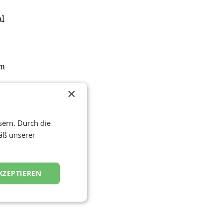
al
em
×
d
sern. Durch die
äß unserer
KZEPTIEREN