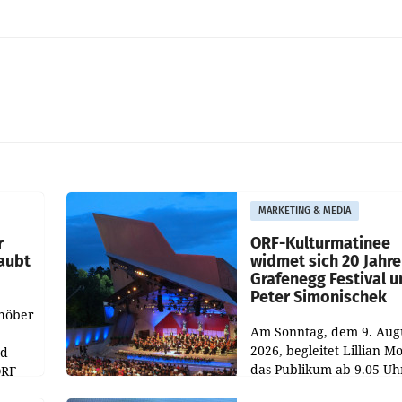
MARKETING & MEDIA
r
ORF-Kulturmatinee
aubt
widmet sich 20 Jahr
Grafenegg Festival 
Peter Simonischek
chöber
Am Sonntag, dem 9. Aug
2026, begleitet Lillian M
nd
das Publikum ab 9.05 Uh
ORF
durch die ORF-
r APA