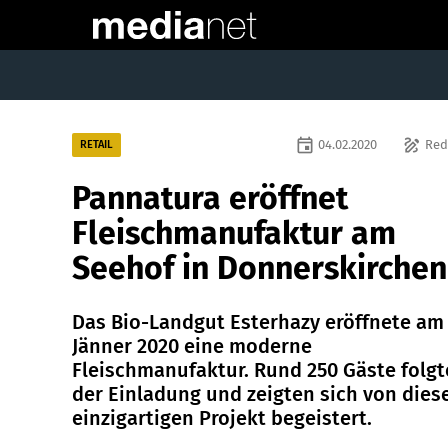
event
draw
04.02.2020
Red
RETAIL
Pannatura eröffnet
Fleischmanufaktur am
Seehof in Donnerskirchen
Das Bio-Landgut Esterhazy eröffnete am 
Jänner 2020 eine moderne
Fleischmanufaktur. Rund 250 Gäste folg
der Einladung und zeigten sich von die
einzigartigen Projekt begeistert.