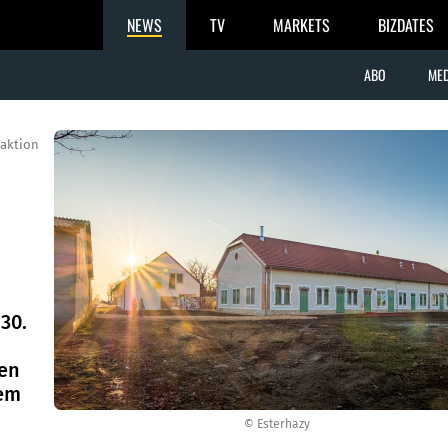
NEWS
TV
MARKETS
BIZDATES
ABO
MED
aktion
30.
ten
sem
© Esterhazy