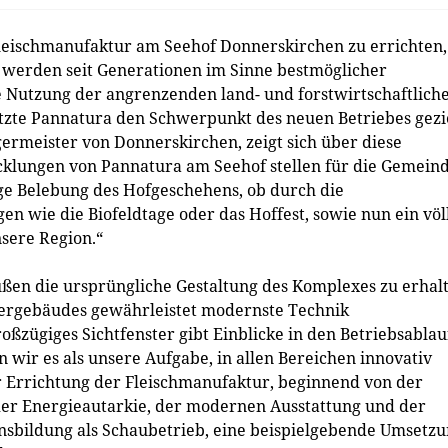
eischmanufaktur am Seehof Donnerskirchen zu errichten,
 werden seit Generationen im Sinne bestmöglicher
e Nutzung der angrenzenden land- und forstwirtschaftlich
setzte Pannatura den Schwerpunkt des neuen Betriebes gezi
ermeister von Donnerskirchen, zeigt sich über diese
icklungen von Pannatura am Seehof stellen für die Gemein
ge Belebung des Hofgeschehens, ob durch die
en wie die Biofeldtage oder das Hoffest, sowie nun ein völ
nsere Region.“
ußen die ursprüngliche Gestaltung des Komplexes zu erhal
tergebäudes gewährleistet modernste Technik
oßzügiges Sichtfenster gibt Einblicke in den Betriebsablau
n wir es als unsere Aufgabe, in allen Bereichen innovativ
er Errichtung der Fleischmanufaktur, beginnend von der
der Energieautarkie, der modernen Ausstattung und der
insbildung als Schaubetrieb, eine beispielgebende Umsetz