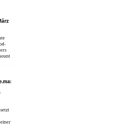
ndung
tation
März
nte
od-
ers
mount
ess zu
e.ma:
0
setzt
 einer
nnen