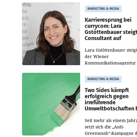
WIFI Wien eine neue
MARKETING & MEDIA
Imagekampagne gestarte
Karrieresprung bei
currycom: Lara
Gstöttenbauer steig
Consultant auf
Lara Gstöttenbauer steigt
der Wiener
Kommunikationsagentur
currycom communicatio
partners zum Consultant 
MARKETING & MEDIA
Die 27-jährige Beraterin
betreut Kundinnen und
Two Sides kämpft
Kunden in den Bereiche
erfolgreich gegen
irreführende
Umweltbotschaften 
Papiereinsatz
Seit mehr als einem Jahr
setzt sich die „Anti-
Greenwash“-Kampagne 