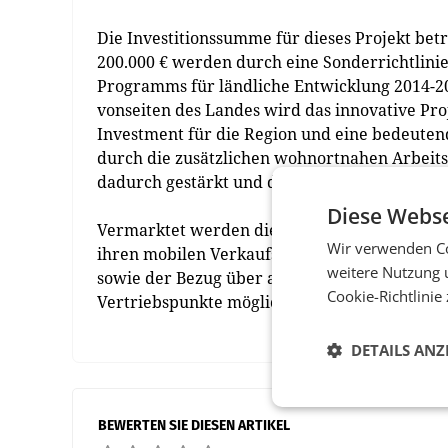
Die Investitionssumme für dieses Projekt bet
200.000 € werden durch eine Sonderrichtlin
Programms für ländliche Entwicklung 2014-2
vonseiten des Landes wird das innovative Proj
Investment für die Region und eine bedeuten
durch die zusätzlichen wohnortnahen Arbeits
dadurch gestärkt und die Wertschöpfung in der
Diese Webse
Vermarktet werden die veredelten Produkte i
Wir verwenden Co
ihren mobilen Verkaufseinrichtungen, den „r
weitere Nutzung 
sowie der Bezug über ausgewählte Partnerbe
Cookie-Richtlinie
Vertriebspunkte möglich. (red)
DETAILS ANZ
BEWERTEN SIE DIESEN ARTIKEL