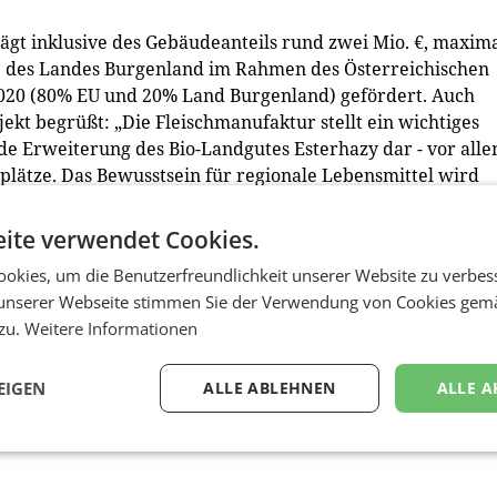
rägt inklusive des Gebäudeanteils rund zwei Mio. €, maxim
ie des Landes Burgenland im Rahmen des Österreichischen
020 (80% EU und 20% Land Burgenland) gefördert. Auch
ekt begrüßt: „Die Fleischmanufaktur stellt ein wichtiges
de Erweiterung des Bio-Landgutes Esterhazy dar - vor all
plätze. Das Bewusstsein für regionale Lebensmittel wird
 Region gesteigert“, so Landesrat Christian Illedits.
ite verwendet Cookies.
n der Markthalle Kulinarium Burgenland in Eisenstadt un
okies, um die Benutzerfreundlichkeit unserer Website zu verbes
ollenden Markthallen“. Weiters sind Online-Bestellungen
unserer Webseite stimmen Sie der Verwendung von Cookies gem
triebe im Lebensmittelhandel und verschiedene regionale
 zu.
Weitere Informationen
EIGEN
ALLE ABLEHNEN
ALLE A