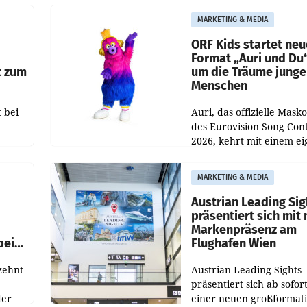
und Besucher höheren
MARKETING & MEDIA
Nettoreichweite im erst
t.
Halbjahr 2026 gegenüb
ORF Kids startet ne
Format „Auri und Du
t zum
um die Träume junge
Menschen
 bei
Auri, das offizielle Mask
des Eurovision Song Cont
2026, kehrt mit einem e
n
Format auf den Bildschi
auf.
zurück. In der neuen S
MARKETING & MEDIA
„Auri und Du“ bei ORF K
steht
Austrian Leading Sig
n
präsentiert sich mit
Markenpräsenz am
beim
Flughafen Wien
zehnt
Austrian Leading Sights
präsentiert sich ab sofor
der
einer neuen großformat