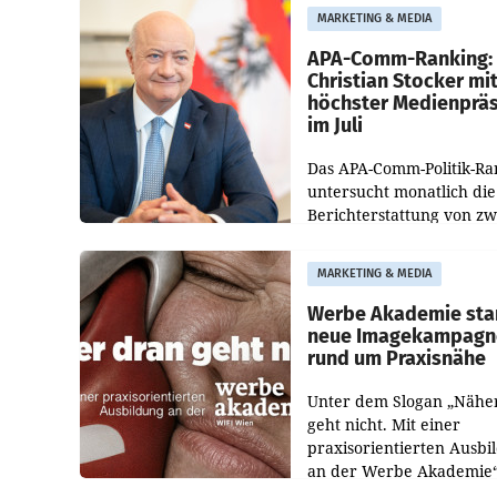
entsprechende
MARKETING & MEDIA
Medienberichte.
APA-Comm-Ranking:
Christian Stocker mi
höchster Medienprä
im Juli
Das APA-Comm-Politik-Ra
untersucht monatlich die
Berichterstattung von zw
österreichischen
Tageszeitungen und analy
MARKETING & MEDIA
welche Politikerinnen un
Politiker Österreichs die
Werbe Akademie sta
neue Imagekampagn
rund um Praxisnähe
Unter dem Slogan „Nähe
geht nicht. Mit einer
praxisorientierten Ausbi
an der Werbe Akademie“
die Bildungseinrichtung 