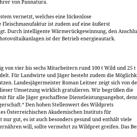
ührer von Pannatura.
stem vernetzt, welches eine lückenlose
e Fleischmanufaktur ist zudem auf eine äußerst
gt. Durch intelligente Wärmerückgewinnung, den Anschlu
tovoltaikanlagen ist der Betrieb energieautark.
 von vier bis sechs Mitarbeitern rund 100 t Wild und 25 t
delt. Für Landwirte und Jäger besteht zudem die Möglichke
utzen. Landesjägermeister Roman Leitner zeigt sich von d
ieser Umsetzung wirklich gratulieren. Wir begrüßen die
t für alle Jäger geschaffene Dienstleistungsangebot, den
ägerschaft.“ Den hohen Stellenwert des Wildprets
es Österreichischen Akademischen Instituts für
nur gut, es ist auch besonders gesund und enthält viele
ernähren will, sollte vermehrt zu Wildpret greifen. Das Be