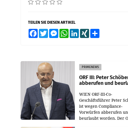
TEILEN SIE DIESEN ARTIKEL
Facebook
Twitter
Messenger
WhatsApp
LinkedIn
XING
Teilen
PRIMENEWS
ORF III: Peter Schöbe
abberufen und beurl
WIEN ORF-III-Co-
Geschäftsführer Peter S
ist wegen Compliance-
Vorwürfen abberufen u
beurlaubt worden. Der 
bestätigte gegenüber de