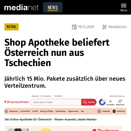
menu
NEWS
Menü
event
draw
16.12.2025
Redaktion
RETAIL
Shop Apotheke beliefert
Österreich nun aus
Tschechien
Jährlich 15 Mio. Pakete zusätzlich über neues
Verteilzentrum.