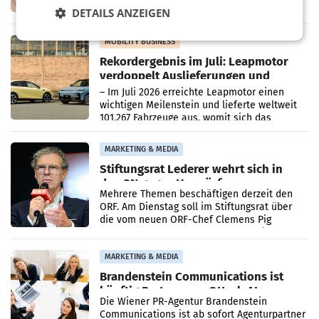
Vorarlberger Kaufmann Jürgen Albrecht ist
DETAILS ANZEIGEN
kartellrechtlich freigegeben: Die
Bundeswettbewerbsbehörde und der
Bundeskartellanwalt
MOBILITY BUSINESS
Rekordergebnis im Juli: Leapmotor
verdoppelt Auslieferungen und
überschreitet die 100.000er-Marke
– Im Juli 2026 erreichte Leapmotor einen
wichtigen Meilenstein und lieferte weltweit
101.267 Fahrzeuge aus, womit sich das
Ergebnis gegenüber Juli 2025 mehr als
verdoppelte (+102
MARKETING & MEDIA
Stiftungsrat Lederer wehrt sich in
den SN gegen Vorwürfe
Mehrere Themen beschäftigen derzeit den
ORF. Am Dienstag soll im Stiftungsrat über
die vom neuen ORF-Chef Clemens Pig
vorgeschlagenen Besetzungen für die
Direktionen abgestimmt werden.
MARKETING & MEDIA
Brandenstein Communications ist
künftig Partner von OtterlyAI
Die Wiener PR-Agentur Brandenstein
Communications ist ab sofort Agenturpartner