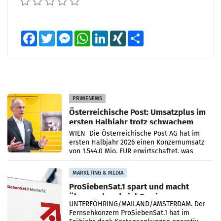
Facebook
Twitter
Messenger
WhatsApp
LinkedIn
XING
Teilen
PRIMENEWS
Österreichische Post: Umsatzplus im
ersten Halbjahr trotz schwachem
Briefgeschäft
WIEN Die Österreichische Post AG hat im
ersten Halbjahr 2026 einen Konzernumsatz
von 1.544,0 Mio. EUR erwirtschaftet, was
einem Plus von 3,8 Prozent gegenüber dem
Vergleichszeitraum
MARKETING & MEDIA
ProSiebenSat.1 spart und macht
überraschend viel Gewinn
UNTERFÖHRING/MAILAND/AMSTERDAM. Der
Fernsehkonzern ProSiebenSat.1 hat im