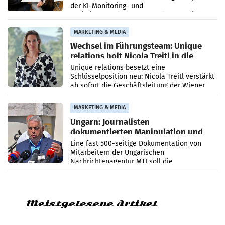
der KI-Monitoring- und
Optimierungsplattform OtterlyAI. Damit baut
die Agentur ihr Leistungsportfolio
MARKETING & MEDIA
Wechsel im Führungsteam: Unique
relations holt Nicola Treitl in die
Geschäftsleitung
Unique relations besetzt eine
Schlüsselposition neu: Nicola Treitl verstärkt
ab sofort die Geschäftsleitung der Wiener
PR-Agentur an der Seite von Josef Kalina und
Anna Kalina-Mahr.
MARKETING & MEDIA
Ungarn: Journalisten
dokumentierten Manipulation und
Zensur
Eine fast 500-seitige Dokumentation von
Mitarbeitern der Ungarischen
Nachrichtenagentur MTI soll die
systematische Nachrichten-Manipulation und
Zensur bei der Agentur während der Zeit
Meistgelesene Artikel