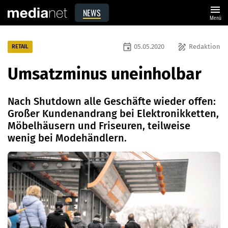
menu
NEWS
Menü
event
draw
05.05.2020
Redaktion
RETAIL
Umsatzminus uneinholbar
Nach Shutdown alle Geschäfte wieder offen:
Großer Kundenandrang bei Elektronikketten,
Möbelhäusern und Friseuren, teilweise
wenig bei Modehändlern.