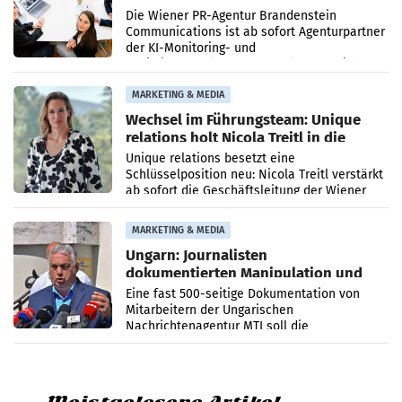
künftig Partner von OtterlyAI
Die Wiener PR-Agentur Brandenstein
Communications ist ab sofort Agenturpartner
der KI-Monitoring- und
Optimierungsplattform OtterlyAI. Damit baut
die Agentur ihr Leistungsportfolio
MARKETING & MEDIA
Wechsel im Führungsteam: Unique
relations holt Nicola Treitl in die
Geschäftsleitung
Unique relations besetzt eine
Schlüsselposition neu: Nicola Treitl verstärkt
ab sofort die Geschäftsleitung der Wiener
PR-Agentur an der Seite von Josef Kalina und
Anna Kalina-Mahr.
MARKETING & MEDIA
Ungarn: Journalisten
dokumentierten Manipulation und
Zensur
Eine fast 500-seitige Dokumentation von
Mitarbeitern der Ungarischen
Nachrichtenagentur MTI soll die
systematische Nachrichten-Manipulation und
Zensur bei der Agentur während der Zeit
Meistgelesene Artikel