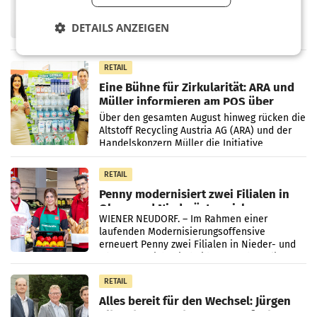
UNTERFÖHRING/MAILAND/AMSTERDAM. Der
Fernsehkonzern ProSiebenSat.1 hat im
DETAILS ANZEIGEN
Frühjahr dank Kostensenkungen operativ
wieder Gewinn gemacht und die
Markterwartung deutlich übertroffen.
RETAIL
Eine Bühne für Zirkularität: ARA und
Müller informieren am POS über
Kreislauffähigkeit
Über den gesamten August hinweg rücken die
Altstoff Recycling Austria AG (ARA) und der
Handelskonzern Müller die Initiative
„Kreislauf-Helden“ in allen österreichischen
Müller-Filialen
RETAIL
Penny modernisiert zwei Filialen in
Ober- und Niederösterreich
WIENER NEUDORF. – Im Rahmen einer
laufenden Modernisierungsoffensive
erneuert Penny zwei Filialen in Nieder- und
Oberösterreich. Die beiden Standorte liegen
in Haag sowie im rund
RETAIL
Alles bereit für den Wechsel: Jürgen
Albrecht setzt ab 1.1.2027 auf Adeg