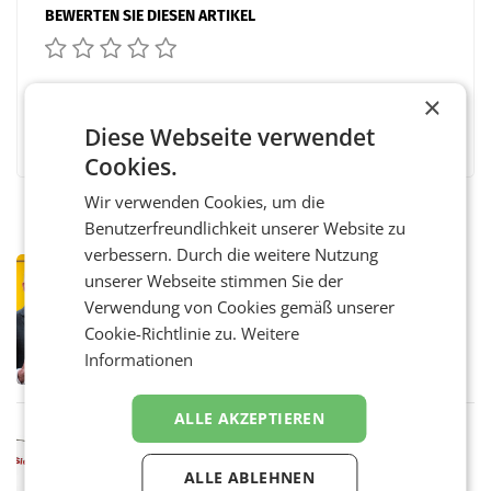
BEWERTEN SIE DIESEN ARTIKEL
×
Facebook
Twitter
Messenger
WhatsApp
LinkedIn
XING
Teilen
Diese Webseite verwendet
Cookies.
Wir verwenden Cookies, um die
Benutzerfreundlichkeit unserer Website zu
verbessern. Durch die weitere Nutzung
PRIMENEWS
unserer Webseite stimmen Sie der
Österreichische Post: Umsatzplus im
Verwendung von Cookies gemäß unserer
ersten Halbjahr trotz schwachem
Cookie-Richtlinie zu.
Weitere
Briefgeschäft
WIEN Die Österreichische Post AG hat im
Informationen
ersten Halbjahr 2026 einen Konzernumsatz
von 1.544,0 Mio. EUR erwirtschaftet, was
einem Plus von 3,8 Prozent gegenüber dem
ALLE AKZEPTIEREN
Vergleichszeitraum
MARKETING & MEDIA
ProSiebenSat.1 spart und macht
ALLE ABLEHNEN
überraschend viel Gewinn