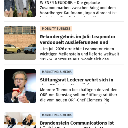
WIENER NEUDORF. – Die geplante
Zusammenarbeit zwischen Adeg und dem
Vorarlberger Kaufmann Jürgen Albrecht ist
kartellrechtlich freigegeben: Die
Bundeswettbewerbsbehörde und der
Bundeskartellanwalt
MOBILITY BUSINESS
Rekordergebnis im Juli: Leapmotor
verdoppelt Auslieferungen und
überschreitet die 100.000er-Marke
– Im Juli 2026 erreichte Leapmotor einen
wichtigen Meilenstein und lieferte weltweit
101.267 Fahrzeuge aus, womit sich das
Ergebnis gegenüber Juli 2025 mehr als
verdoppelte (+102
MARKETING & MEDIA
Stiftungsrat Lederer wehrt sich in
den SN gegen Vorwürfe
Mehrere Themen beschäftigen derzeit den
ORF. Am Dienstag soll im Stiftungsrat über
die vom neuen ORF-Chef Clemens Pig
vorgeschlagenen Besetzungen für die
Direktionen abgestimmt werden.
MARKETING & MEDIA
Brandenstein Communications ist