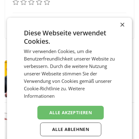
×
Facebook
Twitter
Messenger
WhatsApp
LinkedIn
XING
Teilen
Diese Webseite verwendet
Cookies.
Wir verwenden Cookies, um die
Benutzerfreundlichkeit unserer Website zu
PRIMENEWS
verbessern. Durch die weitere Nutzung
Österreichische Post: Umsatzplus im
unserer Webseite stimmen Sie der
ersten Halbjahr trotz schwachem
Verwendung von Cookies gemäß unserer
Briefgeschäft
WIEN Die Österreichische Post AG hat im
Cookie-Richtlinie zu.
Weitere
ersten Halbjahr 2026 einen Konzernumsatz
Informationen
von 1.544,0 Mio. EUR erwirtschaftet, was
einem Plus von 3,8 Prozent gegenüber dem
Vergleichszeitraum
MARKETING & MEDIA
ALLE AKZEPTIEREN
ProSiebenSat.1 spart und macht
überraschend viel Gewinn
ALLE ABLEHNEN
UNTERFÖHRING/MAILAND/AMSTERDAM. Der
Fernsehkonzern ProSiebenSat.1 hat im