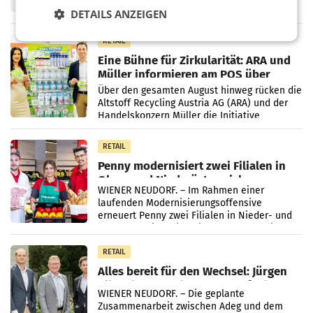
Frühjahr dank Kostensenkungen operativ
DETAILS ANZEIGEN
wieder Gewinn gemacht und die
Markterwartung deutlich übertroffen.
RETAIL
Eine Bühne für Zirkularität: ARA und
Müller informieren am POS über
Kreislauffähigkeit
Über den gesamten August hinweg rücken die
Altstoff Recycling Austria AG (ARA) und der
Handelskonzern Müller die Initiative
„Kreislauf-Helden“ in allen österreichischen
Müller-Filialen
RETAIL
Penny modernisiert zwei Filialen in
Ober- und Niederösterreich
WIENER NEUDORF. – Im Rahmen einer
laufenden Modernisierungsoffensive
erneuert Penny zwei Filialen in Nieder- und
Oberösterreich. Die beiden Standorte liegen
in Haag sowie im rund
RETAIL
Alles bereit für den Wechsel: Jürgen
Albrecht setzt ab 1.1.2027 auf Adeg
WIENER NEUDORF. – Die geplante
Zusammenarbeit zwischen Adeg und dem