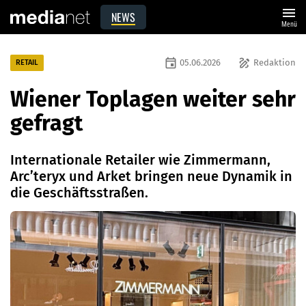
menu
NEWS
Menü
event
draw
05.06.2026
Redaktion
RETAIL
Wiener Toplagen weiter sehr
gefragt
Internationale Retailer wie Zimmermann,
Arc’teryx und Arket bringen neue Dynamik in
die Geschäftsstraßen.