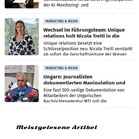
der KI-Monitoring- und
Optimierungsplattform OtterlyAI. Damit baut
die Agentur ihr Leistungsportfolio
MARKETING & MEDIA
Wechsel im Führungsteam: Unique
relations holt Nicola Treitl in die
Geschäftsleitung
Unique relations besetzt eine
Schlüsselposition neu: Nicola Treitl verstärkt
ab sofort die Geschäftsleitung der Wiener
PR-Agentur an der Seite von Josef Kalina und
Anna Kalina-Mahr.
MARKETING & MEDIA
Ungarn: Journalisten
dokumentierten Manipulation und
Zensur
Eine fast 500-seitige Dokumentation von
Mitarbeitern der Ungarischen
Nachrichtenagentur MTI soll die
systematische Nachrichten-Manipulation und
Zensur bei der Agentur während der Zeit
Meistgelesene Artikel