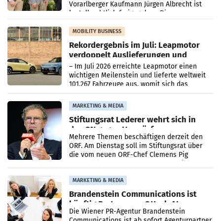
Vorarlberger Kaufmann Jürgen Albrecht ist
kartellrechtlich freigegeben: Die
Bundeswettbewerbsbehörde und der
Bundeskartellanwalt
MOBILITY BUSINESS
Rekordergebnis im Juli: Leapmotor
verdoppelt Auslieferungen und
überschreitet die 100.000er-Marke
– Im Juli 2026 erreichte Leapmotor einen
wichtigen Meilenstein und lieferte weltweit
101.267 Fahrzeuge aus, womit sich das
Ergebnis gegenüber Juli 2025 mehr als
verdoppelte (+102
MARKETING & MEDIA
Stiftungsrat Lederer wehrt sich in
den SN gegen Vorwürfe
Mehrere Themen beschäftigen derzeit den
ORF. Am Dienstag soll im Stiftungsrat über
die vom neuen ORF-Chef Clemens Pig
vorgeschlagenen Besetzungen für die
Direktionen abgestimmt werden.
MARKETING & MEDIA
Brandenstein Communications ist
künftig Partner von OtterlyAI
Die Wiener PR-Agentur Brandenstein
Communications ist ab sofort Agenturpartner