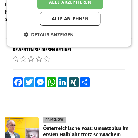
ALLE AKZEPTIEREN
Die Weltmeisterschaft ist zwar eine Chance für die
Branche, sich zu inszenieren – ein Volltreffer ist sie
ALLE ABLEHNEN
aber keinesfalls.
DETAILS ANZEIGEN
BEWERTEN SIE DIESEN ARTIKEL
Facebook
Twitter
Messenger
WhatsApp
LinkedIn
XING
Teilen
PRIMENEWS
Österreichische Post: Umsatzplus im
ersten Halbjahr trotz schwachem