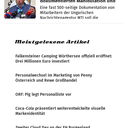
dokumentierten Manipulation und
Zensur
Eine fast 500-seitige Dokumentation von
Mitarbeitern der Ungarischen
Nachrichtenagentur MTI soll die
systematische Nachrichten-Manipulation und
Zensur bei der Agentur während der Zeit
Meistgelesene Artikel
Falkensteiner Camping Wörthersee offiziell eröffnet:
Drei Millionen Euro investiert
Personalwechsel im Marketing von Penny
Österreich und Rewe Großhandel
ORF: Pig legt Personalliste vor
Coca-Cola präsentiert weiterentwickelte visuelle
Markenidentität
Zweiter Cloud Day an der FH Burgenland