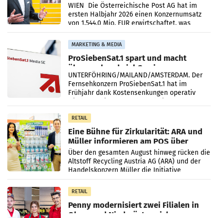
Briefgeschäft
WIEN Die Österreichische Post AG hat im
ersten Halbjahr 2026 einen Konzernumsatz
von 1.544,0 Mio. EUR erwirtschaftet, was
einem Plus von 3,8 Prozent gegenüber dem
Vergleichszeitraum
MARKETING & MEDIA
ProSiebenSat.1 spart und macht
überraschend viel Gewinn
UNTERFÖHRING/MAILAND/AMSTERDAM. Der
Fernsehkonzern ProSiebenSat.1 hat im
Frühjahr dank Kostensenkungen operativ
wieder Gewinn gemacht und die
Markterwartung deutlich übertroffen.
RETAIL
Eine Bühne für Zirkularität: ARA und
Müller informieren am POS über
Kreislauffähigkeit
Über den gesamten August hinweg rücken die
Altstoff Recycling Austria AG (ARA) und der
Handelskonzern Müller die Initiative
„Kreislauf-Helden“ in allen österreichischen
Müller-Filialen
RETAIL
Penny modernisiert zwei Filialen in
Ober- und Niederösterreich