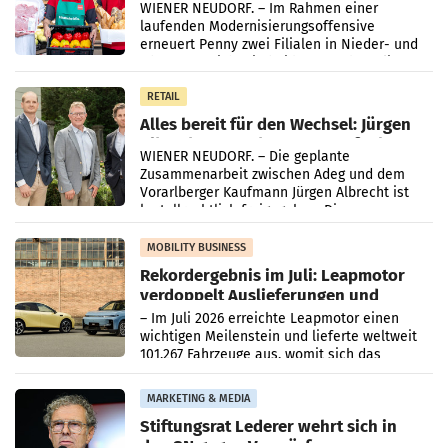
WIENER NEUDORF. – Im Rahmen einer
laufenden Modernisierungsoffensive
erneuert Penny zwei Filialen in Nieder- und
Oberösterreich. Die beiden Standorte liegen
in Haag sowie im rund
RETAIL
Alles bereit für den Wechsel: Jürgen
Albrecht setzt ab 1.1.2027 auf Adeg
WIENER NEUDORF. – Die geplante
Zusammenarbeit zwischen Adeg und dem
Vorarlberger Kaufmann Jürgen Albrecht ist
kartellrechtlich freigegeben: Die
Bundeswettbewerbsbehörde und der
Bundeskartellanwalt
MOBILITY BUSINESS
Rekordergebnis im Juli: Leapmotor
verdoppelt Auslieferungen und
überschreitet die 100.000er-Marke
– Im Juli 2026 erreichte Leapmotor einen
wichtigen Meilenstein und lieferte weltweit
101.267 Fahrzeuge aus, womit sich das
Ergebnis gegenüber Juli 2025 mehr als
verdoppelte (+102
MARKETING & MEDIA
Stiftungsrat Lederer wehrt sich in
den SN gegen Vorwürfe