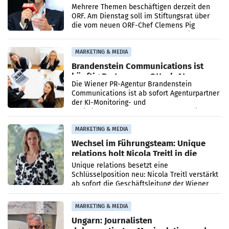
Mehrere Themen beschäftigen derzeit den
ORF. Am Dienstag soll im Stiftungsrat über
die vom neuen ORF-Chef Clemens Pig
vorgeschlagenen Besetzungen für die
Direktionen abgestimmt werden.
MARKETING & MEDIA
Brandenstein Communications ist
künftig Partner von OtterlyAI
Die Wiener PR-Agentur Brandenstein
Communications ist ab sofort Agenturpartner
der KI-Monitoring- und
Optimierungsplattform OtterlyAI. Damit baut
die Agentur ihr Leistungsportfolio
MARKETING & MEDIA
Wechsel im Führungsteam: Unique
relations holt Nicola Treitl in die
Geschäftsleitung
Unique relations besetzt eine
Schlüsselposition neu: Nicola Treitl verstärkt
ab sofort die Geschäftsleitung der Wiener
PR-Agentur an der Seite von Josef Kalina und
Anna Kalina-Mahr.
MARKETING & MEDIA
Ungarn: Journalisten