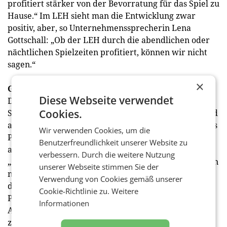
profitiert stärker von der Bevorratung für das Spiel zu
Hause.“ Im LEH sieht man die Entwicklung zwar
positiv, aber, so Unternehmenssprecherin Lena
Gottschall: „Ob der LEH durch die abendlichen oder
nächtlichen Spielzeiten profitiert, können wir nicht
sagen.“
×
Gemischte Gefühle
Diese Webseite verwendet
Der Getränkekonsum ist „stark vom Wetter abhängig.
Cookies.
Sofern der Sommer 2026 wettertechnisch besser wird
als 2025, erwarten wir für den Sommer ein deutliches
Wir verwenden Cookies, um die
Plus zum Vorjahr.“ Die Rolle des Wetters bestätigt
Benutzerfreundlichkeit unserer Website zu
auch die Rewe Gruppe auf Anfrage, stellt aber fest:
verbessern. Durch die weitere Nutzung
„Aktuell sehen wir weder bei alkoholfreien Getränken
unserer Webseite stimmen Sie der
noch bei Bier signifikante Nachfrageänderungen.“ In
Verwendung von Cookies gemäß unserer
der Brauwirtschaft hofft man dennoch, dass die K.-o.-
Cookie-Richtlinie zu.
Weitere
Phase zusätzliche Impulse bringt. Ein vermehrter
Informationen
Absatz würde aber aufgrund mehrerer Parameter
zustande kommen, etwa auch durch die Urlaubszeit.