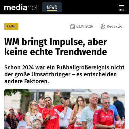
menu
NEWS
Menü
event
draw
03.07.2026
Redaktion
RETAIL
WM bringt Impulse, aber
keine echte Trendwende
Schon 2024 war ein Fußballgroßereignis nicht
der große Umsatzbringer – es entscheiden
andere Faktoren.