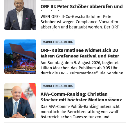
ORF III: Peter Schöber abberufen und
beurlaubt
WIEN ORF-III-Co-Geschäftsführer Peter
Schöber ist wegen Compliance-Vorwürfen
abberufen und beurlaubt worden. Der ORF
bestätigte gegenüber der APA entsprechende
Medienberichte.
MARKETING & MEDIA
ORF-Kulturmatinee widmet sich 20
Jahren Grafenegg Festival und Peter
Simonischek
Am Sonntag, dem 9. August 2026, begleitet
Lillian Moschen das Publikum ab 9.05 Uhr
durch die ORF-„Kulturmatinee“. Die Sendung
startet mit der Dokumentation „20 Jahre
Grafenegg
MARKETING & MEDIA
APA-Comm-Ranking: Christian
Stocker mit höchster Medienpräsenz
im Juli
Das APA-Comm-Politik-Ranking untersucht
monatlich die Berichterstattung von zwölf
österreichischen Tageszeitungen und
analysiert, welche Politikerinnen und
Politiker Österreichs die