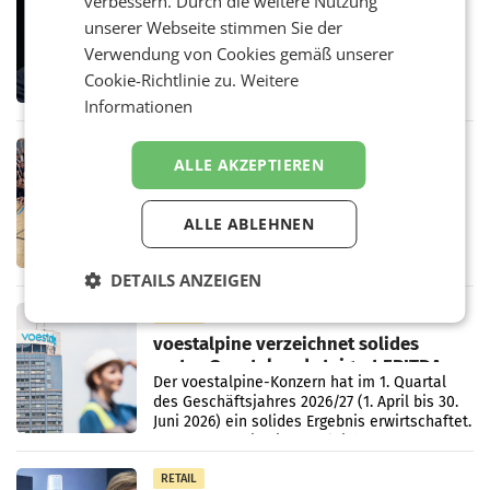
verbessern. Durch die weitere Nutzung
Stiftungsrat Lederer wehrt sich in
unserer Webseite stimmen Sie der
den SN gegen Vorwürfe
Verwendung von Cookies gemäß unserer
Mehrere Themen beschäftigen derzeit den
ORF. Am Dienstag soll im Stiftungsrat über
Cookie-Richtlinie zu.
Weitere
die vom neuen ORF-Chef Clemens Pig
Informationen
vorgeschlagenen Besetzungen für die
Direktionen abgestimmt werden.
RETAIL
ALLE AKZEPTIEREN
Bipa unterstützt Bewegte Kids
Sommercamps im Osten Österreichs
Bereits zum zweiten Mal begleitet Bipa das
ALLE ABLEHNEN
polysportive Sommersportcamp „Bewegte
Kids“. Während der Campwochen in den
Monaten Juli und August versorgt das
DETAILS ANZEIGEN
Unternehmen Kinder sowie
RETAIL
voestalpine verzeichnet solides
erstes Quartal und steigert EBITDA
Der voestalpine-Konzern hat im 1. Quartal
des Geschäftsjahres 2026/27 (1. April bis 30.
Juni 2026) ein solides Ergebnis erwirtschaftet.
Der Umsatz stieg im Vergleich zur
Vorjahresperiode
RETAIL