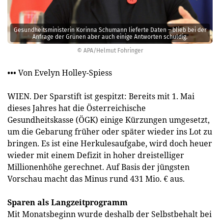
Gesundheits­ministerin Korinna Schumann lieferte Daten – blieb bei der
Anfrage der Grünen aber auch einige Antworten schuldig.
© APA/Helmut Fohringer
••• Von Evelyn Holley-Spiess
WIEN. Der Sparstift ist gespitzt: Bereits mit 1. Mai
dieses Jahres hat die Österreichische
Gesundheitskasse (ÖGK) einige Kürzungen umgesetzt,
um die Gebarung früher oder später wieder ins Lot zu
bringen. Es ist eine Herkulesaufgabe, wird doch heuer
wieder mit einem Defizit in hoher dreistelliger
Millionenhöhe gerechnet. Auf Basis der jüngsten
Vorschau macht das Minus rund 431 Mio. € aus.
Sparen als Langzeitprogramm
Mit Monatsbeginn wurde deshalb der Selbstbehalt bei