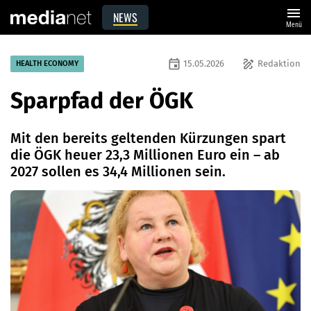
menu
NEWS
Menü
event
draw
15.05.2026
Redaktion
HEALTH ECONOMY
Sparpfad der ÖGK
Mit den bereits geltenden Kürzungen spart
die ÖGK heuer 23,3 Millionen Euro ein – ab
2027 sollen es 34,4 Millionen sein.