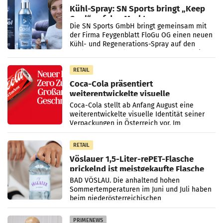
Kühl-Spray: SN Sports bringt „Keep
Cool“ auf den Markt
Die SN Sports GmbH bringt gemeinsam mit
der Firma Feygenblatt FloGu OG einen neuen
Kühl- und Regenerations-Spray auf den
Markt. Das Produkt namens „Keep Cool“ ist zu
100 Prozent
RETAIL
Coca-Cola präsentiert
weiterentwickelte visuelle
Markenidentität
Coca-Cola stellt ab Anfang August eine
weiterentwickelte visuelle Identität seiner
Verpackungen in Österreich vor. Im
Mittelpunkt des Redesigns stehen zentrale
Gestaltungselemente
RETAIL
Vöslauer 1,5-Liter-rePET-Flasche
prickelnd ist meistgekaufte Flasche
Österreichs
BAD VÖSLAU. Die anhaltend hohen
Sommertemperaturen im Juni und Juli haben
beim niederösterreichischen
Getränkehersteller Vöslauer zu deutlichen
Absatzzuwächsen geführt. Während
PRIMENEWS