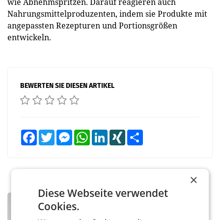
wie Abnehmspritzen. Darauf reagieren auch
Nahrungsmittelproduzenten, indem sie Produkte mit
angepassten Rezepturen und Portionsgrößen
entwickeln.
BEWERTEN SIE DIESEN ARTIKEL
Facebook
Twitter
Messenger
WhatsApp
LinkedIn
XING
Teilen
×
Diese Webseite verwendet
PRIMENEWS
Cookies.
ORF III: Peter Schöber abberufen und