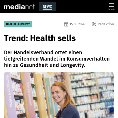
menu
NEWS
Menü
event
draw
15.05.2026
Redaktion
HEALTH ECONOMY
Trend: Health sells
Der Handelsverband ortet einen
tiefgreifenden Wandel im Konsumverhalten –
hin zu Gesundheit und Longevity.