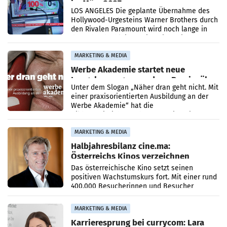
im März 2027
LOS ANGELES Die geplante Übernahme des
Hollywood-Urgesteins Warner Brothers durch
den Rivalen Paramount wird noch lange in
der Schwebe bleiben. Eine Richterin setzte
den Prozess zu
MARKETING & MEDIA
Werbe Akademie startet neue
Imagekampagne rund um Praxisnähe
Unter dem Slogan „Näher dran geht nicht. Mit
einer praxisorientierten Ausbildung an der
Werbe Akademie“ hat die
Bildungseinrichtung des WIFI Wien eine neue
Imagekampagne gestartet.
MARKETING & MEDIA
Halbjahresbilanz cine.ma:
Österreichs Kinos verzeichnen
400.000 Besucher mehr
Das österreichische Kino setzt seinen
positiven Wachstumskurs fort. Mit einer rund
400.000 Besucherinnen und Besucher
höheren Nettoreichweite im ersten Halbjahr
2026 gegenüber dem
MARKETING & MEDIA
Karrieresprung bei currycom: Lara