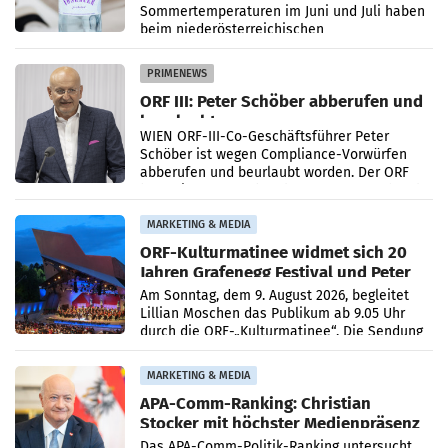
Sommertemperaturen im Juni und Juli haben
beim niederösterreichischen
Getränkehersteller Vöslauer zu deutlichen
Absatzzuwächsen geführt. Während
PRIMENEWS
ORF III: Peter Schöber abberufen und
beurlaubt
WIEN ORF-III-Co-Geschäftsführer Peter
Schöber ist wegen Compliance-Vorwürfen
abberufen und beurlaubt worden. Der ORF
bestätigte gegenüber der APA entsprechende
Medienberichte.
MARKETING & MEDIA
ORF-Kulturmatinee widmet sich 20
Jahren Grafenegg Festival und Peter
Simonischek
Am Sonntag, dem 9. August 2026, begleitet
Lillian Moschen das Publikum ab 9.05 Uhr
durch die ORF-„Kulturmatinee“. Die Sendung
startet mit der Dokumentation „20 Jahre
Grafenegg
MARKETING & MEDIA
APA-Comm-Ranking: Christian
Stocker mit höchster Medienpräsenz
im Juli
Das APA-Comm-Politik-Ranking untersucht