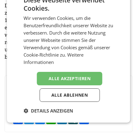
Die Umfrage wurde im zweiten Halbjahr 2020
Cookies.
zusammen mit Dynata durchgeführt. Befragt wurden
Wir verwenden Cookies, um die
1.047 Marketing-Entscheidungsträger aus elf
Benutzerfreundlichkeit unserer Website zu
europäischen Ländern sowie den USA. Die Befragten
verbessern. Durch die weitere Nutzung
waren gleich verteilt über kleine Unternehmen,
unserer Webseite stimmen Sie der
mittelgroße und große. In Deutschland, Österreich
Verwendung von Cookies gemäß unserer
und der Schweiz wurden insgesamt 210 Entscheider
Cookie-Richtlinie zu.
Weitere
befragt. (red)
Informationen
ALLE AKZEPTIEREN
BEWERTEN SIE DIESEN ARTIKEL
ALLE ABLEHNEN
DETAILS ANZEIGEN
Facebook
Twitter
Messenger
WhatsApp
LinkedIn
XING
Teilen