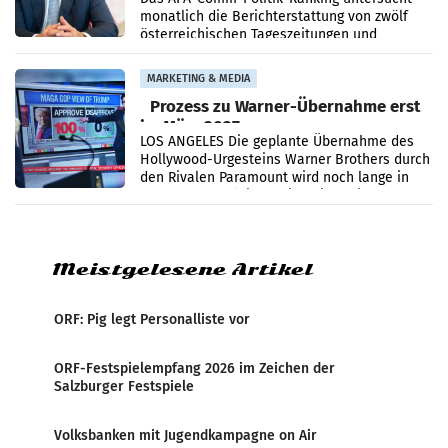
monatlich die Berichterstattung von zwölf
österreichischen Tageszeitungen und
analysiert, welche Politikerinnen und
Politiker Österreichs die
MARKETING & MEDIA
Prozess zu Warner-Übernahme erst
im März 2027
LOS ANGELES Die geplante Übernahme des
Hollywood-Urgesteins Warner Brothers durch
den Rivalen Paramount wird noch lange in
der Schwebe bleiben. Eine Richterin setzte
den Prozess zu
Meistgelesene Artikel
ORF: Pig legt Personalliste vor
ORF-Festspielempfang 2026 im Zeichen der
Salzburger Festspiele
Volksbanken mit Jugendkampagne on Air