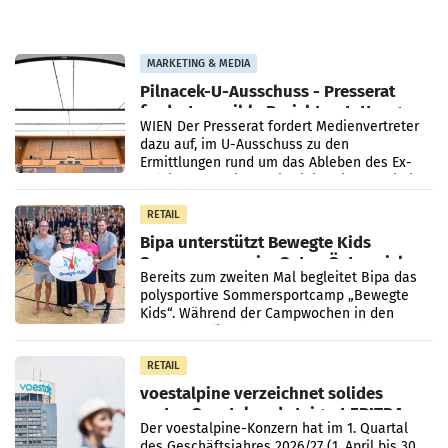
MARKETING & MEDIA
Pilnacek-U-Ausschuss - Presserat
fordert sensible Berichterstattung
WIEN Der Presserat fordert Medienvertreter
dazu auf, im U-Ausschuss zu den
Ermittlungen rund um das Ableben des Ex-
Sektionschefs im Justizministerium, Christian
Pilnacek, auf sensible
RETAIL
Bipa unterstützt Bewegte Kids
Sommercamps im Osten Österreichs
Bereits zum zweiten Mal begleitet Bipa das
polysportive Sommersportcamp „Bewegte
Kids“. Während der Campwochen in den
Monaten Juli und August versorgt das
Unternehmen Kinder sowie
RETAIL
voestalpine verzeichnet solides
erstes Quartal und steigert EBITDA
Der voestalpine-Konzern hat im 1. Quartal
des Geschäftsjahres 2026/27 (1. April bis 30.