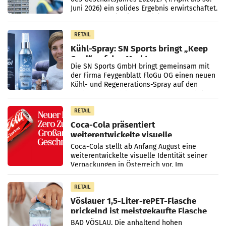
Juni 2026) ein solides Ergebnis erwirtschaftet.
Der Umsatz stieg im Vergleich zur
Vorjahresperiode
RETAIL
Kühl-Spray: SN Sports bringt „Keep
Cool“ auf den Markt
Die SN Sports GmbH bringt gemeinsam mit
der Firma Feygenblatt FloGu OG einen neuen
Kühl- und Regenerations-Spray auf den
Markt. Das Produkt namens „Keep Cool“ ist zu
100 Prozent
RETAIL
Coca-Cola präsentiert
weiterentwickelte visuelle
Markenidentität
Coca-Cola stellt ab Anfang August eine
weiterentwickelte visuelle Identität seiner
Verpackungen in Österreich vor. Im
Mittelpunkt des Redesigns stehen zentrale
Gestaltungselemente
RETAIL
Vöslauer 1,5-Liter-rePET-Flasche
prickelnd ist meistgekaufte Flasche
Österreichs
BAD VÖSLAU. Die anhaltend hohen