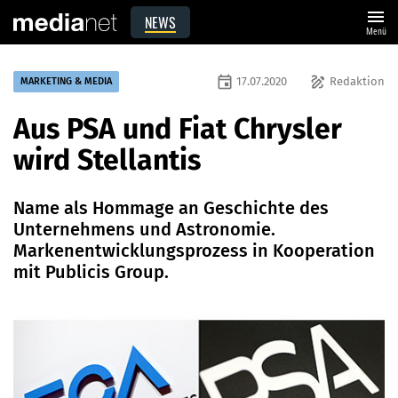
menu
NEWS
Menü
event
draw
17.07.2020
Redaktion
MARKETING & MEDIA
Aus PSA und Fiat Chrysler
wird Stellantis
Name als Hommage an Geschichte des
Unternehmens und Astronomie.
Markenentwicklungsprozess in Kooperation
mit Publicis Group.