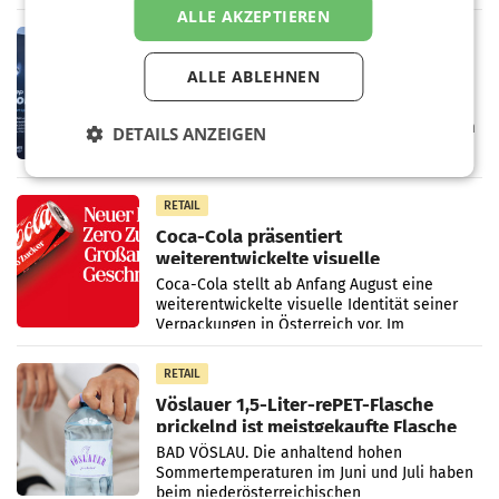
ALLE AKZEPTIEREN
Vorjahresperiode
RETAIL
Kühl-Spray: SN Sports bringt „Keep
ALLE ABLEHNEN
Cool“ auf den Markt
Die SN Sports GmbH bringt gemeinsam mit
der Firma Feygenblatt FloGu OG einen neuen
DETAILS ANZEIGEN
Kühl- und Regenerations-Spray auf den
Markt. Das Produkt namens „Keep Cool“ ist zu
100 Prozent
RETAIL
Coca-Cola präsentiert
weiterentwickelte visuelle
Markenidentität
Coca-Cola stellt ab Anfang August eine
weiterentwickelte visuelle Identität seiner
Verpackungen in Österreich vor. Im
Mittelpunkt des Redesigns stehen zentrale
Gestaltungselemente
RETAIL
Vöslauer 1,5-Liter-rePET-Flasche
prickelnd ist meistgekaufte Flasche
Österreichs
BAD VÖSLAU. Die anhaltend hohen
Sommertemperaturen im Juni und Juli haben
beim niederösterreichischen