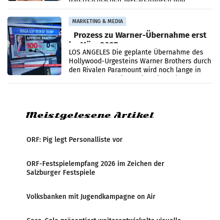
analysiert, welche Politikerinnen und
Politiker Österreichs die
MARKETING & MEDIA
Prozess zu Warner-Übernahme erst
im März 2027
LOS ANGELES Die geplante Übernahme des
Hollywood-Urgesteins Warner Brothers durch
den Rivalen Paramount wird noch lange in
der Schwebe bleiben. Eine Richterin setzte
den Prozess zu
Meistgelesene Artikel
ORF: Pig legt Personalliste vor
ORF-Festspielempfang 2026 im Zeichen der
Salzburger Festspiele
Volksbanken mit Jugendkampagne on Air