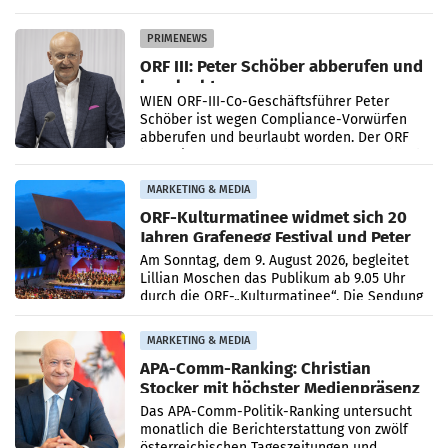
Getränkehersteller Vöslauer zu deutlichen
Absatzzuwächsen geführt. Während
PRIMENEWS
ORF III: Peter Schöber abberufen und
beurlaubt
WIEN ORF-III-Co-Geschäftsführer Peter
Schöber ist wegen Compliance-Vorwürfen
abberufen und beurlaubt worden. Der ORF
bestätigte gegenüber der APA entsprechende
Medienberichte.
MARKETING & MEDIA
ORF-Kulturmatinee widmet sich 20
Jahren Grafenegg Festival und Peter
Simonischek
Am Sonntag, dem 9. August 2026, begleitet
Lillian Moschen das Publikum ab 9.05 Uhr
durch die ORF-„Kulturmatinee“. Die Sendung
startet mit der Dokumentation „20 Jahre
Grafenegg
MARKETING & MEDIA
APA-Comm-Ranking: Christian
Stocker mit höchster Medienpräsenz
im Juli
Das APA-Comm-Politik-Ranking untersucht
monatlich die Berichterstattung von zwölf
österreichischen Tageszeitungen und