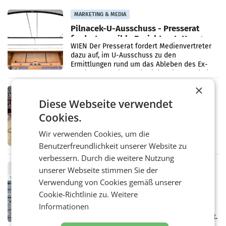
MARKETING & MEDIA
Pilnacek-U-Ausschuss - Presserat
fordert sensible Berichterstattung
WIEN Der Presserat fordert Medienvertreter
dazu auf, im U-Ausschuss zu den
Ermittlungen rund um das Ableben des Ex-
Sektionschefs im Justizministerium, Christian
Pilnacek, auf sensible
×
RETAIL
Diese Webseite verwendet
Bipa unterstützt Bewegte Kids
Sommercamps im Osten Österreichs
Cookies.
Bereits zum zweiten Mal begleitet Bipa das
polysportive Sommersportcamp „Bewegte
Wir verwenden Cookies, um die
Kids“. Während der Campwochen in den
Benutzerfreundlichkeit unserer Website zu
Monaten Juli und August versorgt das
verbessern. Durch die weitere Nutzung
Unternehmen Kinder sowie
RETAIL
unserer Webseite stimmen Sie der
voestalpine verzeichnet solides
Verwendung von Cookies gemäß unserer
erstes Quartal und steigert EBITDA
Cookie-Richtlinie zu.
Weitere
Der voestalpine-Konzern hat im 1. Quartal
Informationen
des Geschäftsjahres 2026/27 (1. April bis 30.
Juni 2026) ein solides Ergebnis erwirtschaftet.
Der Umsatz stieg im Vergleich zur