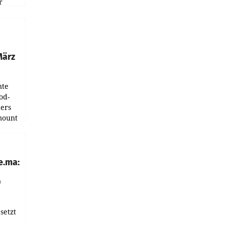
r
ndung
tation
März
nte
od-
ers
mount
ess zu
e.ma:
0
setzt