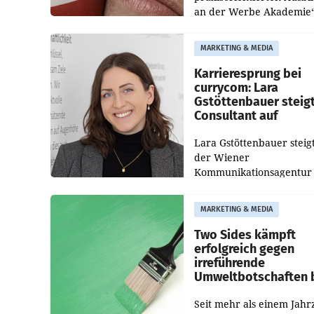
an der Werbe Akademie“
die Bildungseinrichtung 
WIFI Wien eine neue
MARKETING & MEDIA
Imagekampagne gestarte
Karrieresprung bei
currycom: Lara
Gstöttenbauer steig
Consultant auf
Lara Gstöttenbauer steigt
der Wiener
Kommunikationsagentur
currycom communicatio
partners zum Consultant 
MARKETING & MEDIA
Die 27-jährige Beraterin
betreut Kundinnen und
Two Sides kämpft
Kunden in den Bereiche
erfolgreich gegen
irreführende
Umweltbotschaften 
Papiereinsatz
Seit mehr als einem Jahr