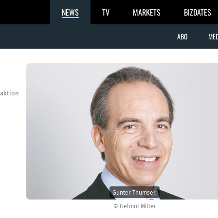
NEWS
TV
MARKETS
BIZDATES
ABO
MED
aktion
Günter Thumser.
© Helmut Mitter