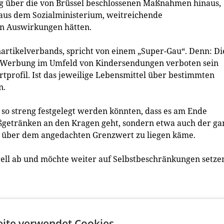
ng über die von Brüssel beschlossenen Maßnahmen hinaus,
aus dem Sozialministerium, weitreichende
n Auswirkungen hätten.
rtikelverbands, spricht von einem „Super-Gau“. Denn: Di
ig Werbung im Umfeld von Kindersendungen verboten sein
profil. Ist das jeweilige Lebensmittel über bestimmten
n.
so streng festgelegt werden könnten, dass es am Ende
ßgetränken an den Kragen geht, sondern etwa auch der ga
a über dem angedachten Grenzwert zu liegen käme.
rell ab und möchte weiter auf Selbstbeschränkungen setze
ite verwendet Cookies.