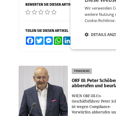
BEWERTEN SIE DIESEN ARTIKEL
Wir verwenden Co
weitere Nutzung 
Cookie-Richtlinie
TEILEN SIE DIESEN ARTIKEL
DETAILS ANZ
Facebook
Twitter
Messenger
WhatsApp
LinkedIn
XING
Teilen
PRIMENEWS
ORF III: Peter Schöbe
abberufen und beurl
WIEN ORF-III-Co-
Geschäftsführer Peter S
ist wegen Compliance-
Vorwürfen abberufen u