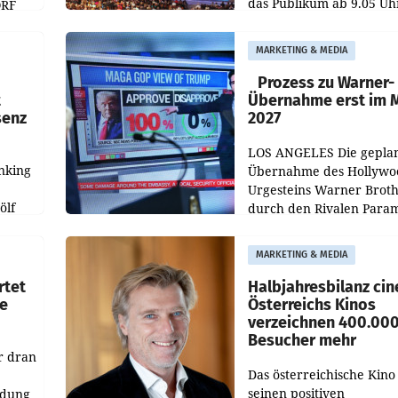
das Publikum ab 9.05 Uh
ORF
durch die ORF-
r APA
„Kulturmatinee“. Die Se
MARKETING & MEDIA
startet mit der Dokumen
„20 Jahre Grafenegg
Prozess zu Warner-
t
Übernahme erst im 
senz
2027
LOS ANGELES Die gepla
nking
Übernahme des Hollywo
Urgesteins Warner Broth
ölf
durch den Rivalen Para
wird noch lange in der
siert,
Schwebe bleiben. Eine
MARKETING & MEDIA
d
Richterin setzte den Proz
rtet
Halbjahresbilanz cin
e
Österreichs Kinos
verzeichnen 400.00
Besucher mehr
r dran
Das österreichische Kino 
seinen positiven
ldung