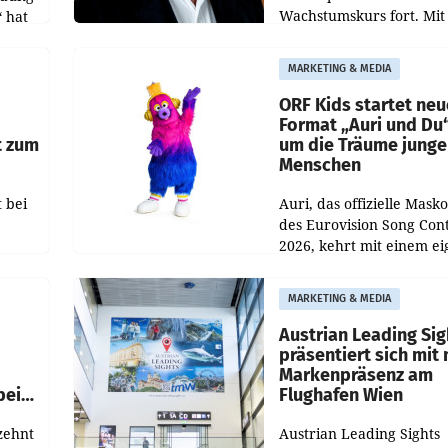
Wachstumskurs fort. Mit
 hat
rund 400.000 Besucheri
des
und Besucher höheren
MARKETING & MEDIA
Nettoreichweite im erst
t.
Halbjahr 2026 gegenüb
ORF Kids startet ne
Format „Auri und Du
t zum
um die Träume junge
Menschen
 bei
Auri, das offizielle Mask
des Eurovision Song Cont
2026, kehrt mit einem e
n
Format auf den Bildschi
auf.
zurück. In der neuen S
MARKETING & MEDIA
„Auri und Du“ bei ORF K
steht
Austrian Leading Sig
n
präsentiert sich mit
Markenpräsenz am
beim
Flughafen Wien
zehnt
Austrian Leading Sights