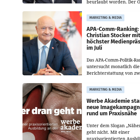
beurlaubt worden. Der 
bestätigte gegenüber de
entsprechende
MARKETING & MEDIA
Medienberichte.
APA-Comm-Ranking:
Christian Stocker mi
höchster Medienprä
im Juli
Das APA-Comm-Politik-Ra
untersucht monatlich die
Berichterstattung von zw
österreichischen
Tageszeitungen und analy
MARKETING & MEDIA
welche Politikerinnen un
Politiker Österreichs die
Werbe Akademie sta
neue Imagekampagn
rund um Praxisnähe
Unter dem Slogan „Nähe
geht nicht. Mit einer
praxisorientierten Ausbi