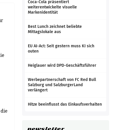
Coca-Cola präsentiert
weiterentwickelte visuelle
Markenidentität
ür
Best Lunch zeichnet beliebte
Mittagslokale aus
EU AI-Act: Seit gestern muss KI sich
outen
ie
Heiglauer wird DPD-Geschäftsführer
Werbepartnerschaft von FC Red Bull
Salzburg und SalzburgerLand
verlängert
Hitze beeinflusst das Einkaufsverhalten
 die
newsletter