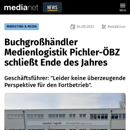
menu
NEWS
Menü
event
draw
04.09.2023
Redaktion
MARKETING & MEDIA
Buchgroßhändler
Medienlogistik Pichler-ÖBZ
schließt Ende des Jahres
Geschäftsführer: "Leider keine überzeugende
Perspektive für den Fortbetrieb".