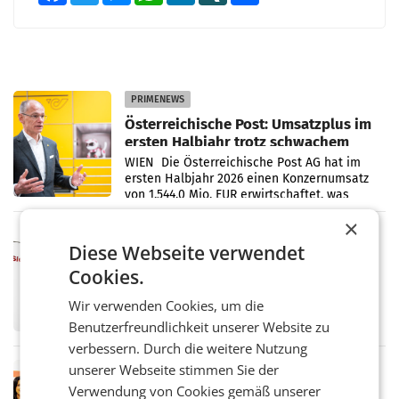
PRIMENEWS
Österreichische Post: Umsatzplus im
ersten Halbjahr trotz schwachem
Briefgeschäft
WIEN Die Österreichische Post AG hat im
ersten Halbjahr 2026 einen Konzernumsatz
von 1.544,0 Mio. EUR erwirtschaftet, was
einem Plus von 3,8 Prozent gegenüber dem
×
Vergleichszeitraum
MARKETING & MEDIA
Diese Webseite verwendet
ProSiebenSat.1 spart und macht
Cookies.
überraschend viel Gewinn
UNTERFÖHRING/MAILAND/AMSTERDAM. Der
Wir verwenden Cookies, um die
Fernsehkonzern ProSiebenSat.1 hat im
Frühjahr dank Kostensenkungen operativ
Benutzerfreundlichkeit unserer Website zu
wieder Gewinn gemacht und die
verbessern. Durch die weitere Nutzung
Markterwartung deutlich übertroffen.
unserer Webseite stimmen Sie der
RETAIL
Verwendung von Cookies gemäß unserer
Eine Bühne für Zirkularität: ARA und