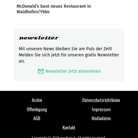
McDonald’s baut neues Restaurant in
Waidhofen/Ybbs
newsletter
Mit unseren News bleiben Sie am Puls der Zeit!
Melden Sie sich jetzt für unseren gratis Newsletter
an.
mark_email_read
Newsletter jetzt abonnieren
Archiv
Datenschutzrichtlinien
Offenlegung
Impressum
AGB
Mediadaten
Kontakt
Copyright © 2026 medianet. All rights reserved.