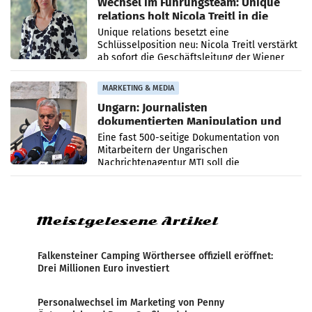
Wechsel im Führungsteam: Unique
relations holt Nicola Treitl in die
Geschäftsleitung
Unique relations besetzt eine
Schlüsselposition neu: Nicola Treitl verstärkt
ab sofort die Geschäftsleitung der Wiener
PR-Agentur an der Seite von Josef Kalina und
Anna Kalina-Mahr.
MARKETING & MEDIA
Ungarn: Journalisten
dokumentierten Manipulation und
Zensur
Eine fast 500-seitige Dokumentation von
Mitarbeitern der Ungarischen
Nachrichtenagentur MTI soll die
systematische Nachrichten-Manipulation und
Zensur bei der Agentur während der Zeit
Meistgelesene Artikel
Falkensteiner Camping Wörthersee offiziell eröffnet:
Drei Millionen Euro investiert
Personalwechsel im Marketing von Penny