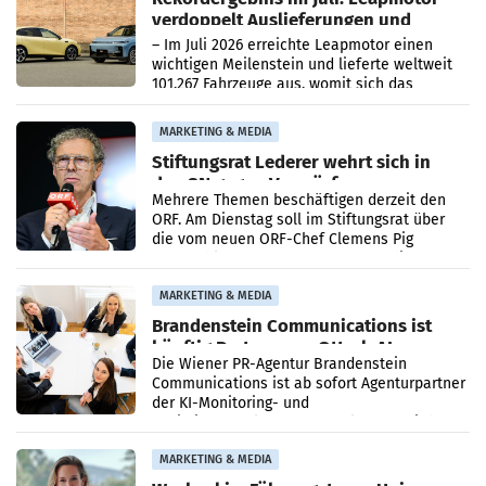
verdoppelt Auslieferungen und
überschreitet die 100.000er-Marke
– Im Juli 2026 erreichte Leapmotor einen
wichtigen Meilenstein und lieferte weltweit
101.267 Fahrzeuge aus, womit sich das
Ergebnis gegenüber Juli 2025 mehr als
verdoppelte (+102
MARKETING & MEDIA
Stiftungsrat Lederer wehrt sich in
den SN gegen Vorwürfe
Mehrere Themen beschäftigen derzeit den
ORF. Am Dienstag soll im Stiftungsrat über
die vom neuen ORF-Chef Clemens Pig
vorgeschlagenen Besetzungen für die
Direktionen abgestimmt werden.
MARKETING & MEDIA
Brandenstein Communications ist
künftig Partner von OtterlyAI
Die Wiener PR-Agentur Brandenstein
Communications ist ab sofort Agenturpartner
der KI-Monitoring- und
Optimierungsplattform OtterlyAI. Damit baut
die Agentur ihr Leistungsportfolio
MARKETING & MEDIA