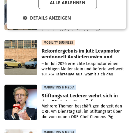
ALLE ABLEHNEN
Alles bereit für den Wechsel: Jürgen
Albrecht setzt ab 1.1.2027 auf Adeg
WIENER NEUDORF. – Die geplante
DETAILS ANZEIGEN
Zusammenarbeit zwischen Adeg und dem
Vorarlberger Kaufmann Jürgen Albrecht ist
kartellrechtlich freigegeben: Die
Bundeswettbewerbsbehörde und der
Bundeskartellanwalt
MOBILITY BUSINESS
Rekordergebnis im Juli: Leapmotor
verdoppelt Auslieferungen und
überschreitet die 100.000er-Marke
– Im Juli 2026 erreichte Leapmotor einen
wichtigen Meilenstein und lieferte weltweit
101.267 Fahrzeuge aus, womit sich das
Ergebnis gegenüber Juli 2025 mehr als
verdoppelte (+102
MARKETING & MEDIA
Stiftungsrat Lederer wehrt sich in
den SN gegen Vorwürfe
Mehrere Themen beschäftigen derzeit den
ORF. Am Dienstag soll im Stiftungsrat über
die vom neuen ORF-Chef Clemens Pig
vorgeschlagenen Besetzungen für die
Direktionen abgestimmt werden.
MARKETING & MEDIA