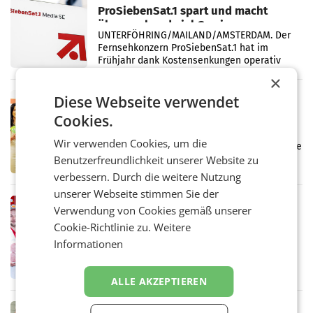
ProSiebenSat.1 spart und macht
überraschend viel Gewinn
UNTERFÖHRING/MAILAND/AMSTERDAM. Der
Fernsehkonzern ProSiebenSat.1 hat im
Frühjahr dank Kostensenkungen operativ
wieder Gewinn gemacht und die
×
Markterwartung deutlich übertroffen.
Diese Webseite verwendet
RETAIL
Eine Bühne für Zirkularität: ARA und
Cookies.
Müller informieren am POS über
Wir verwenden Cookies, um die
Kreislauffähigkeit
Über den gesamten August hinweg rücken die
Altstoff Recycling Austria AG (ARA) und der
Benutzerfreundlichkeit unserer Website zu
Handelskonzern Müller die Initiative
verbessern. Durch die weitere Nutzung
„Kreislauf-Helden“ in allen österreichischen
unserer Webseite stimmen Sie der
Müller-Filialen
RETAIL
Verwendung von Cookies gemäß unserer
Penny modernisiert zwei Filialen in
Cookie-Richtlinie zu.
Weitere
Ober- und Niederösterreich
Informationen
WIENER NEUDORF. – Im Rahmen einer
laufenden Modernisierungsoffensive
erneuert Penny zwei Filialen in Nieder- und
ALLE AKZEPTIEREN
Oberösterreich. Die beiden Standorte liegen
in Haag sowie im rund
RETAIL