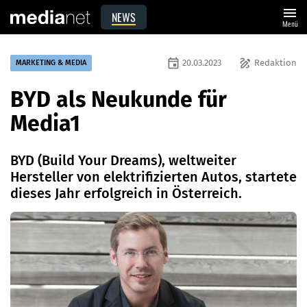
menu
NEWS
Menü
event
draw
20.03.2023
Redaktion
MARKETING & MEDIA
BYD als Neukunde für
Media1
BYD (Build Your Dreams), weltweiter
Hersteller von elektrifizierten Autos, startete
dieses Jahr erfolgreich in Österreich.