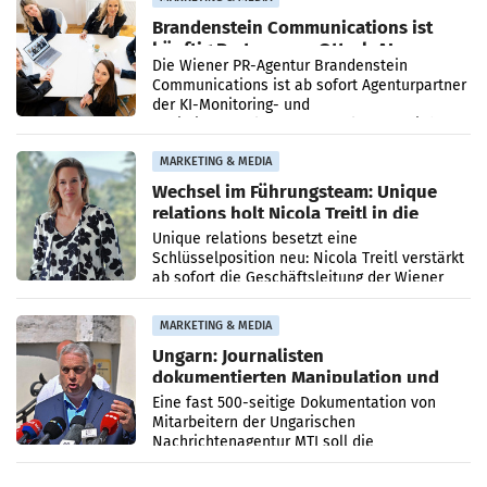
Brandenstein Communications ist
künftig Partner von OtterlyAI
Die Wiener PR-Agentur Brandenstein
Communications ist ab sofort Agenturpartner
der KI-Monitoring- und
Optimierungsplattform OtterlyAI. Damit baut
die Agentur ihr Leistungsportfolio
MARKETING & MEDIA
Wechsel im Führungsteam: Unique
relations holt Nicola Treitl in die
Geschäftsleitung
Unique relations besetzt eine
Schlüsselposition neu: Nicola Treitl verstärkt
ab sofort die Geschäftsleitung der Wiener
PR-Agentur an der Seite von Josef Kalina und
Anna Kalina-Mahr.
MARKETING & MEDIA
Ungarn: Journalisten
dokumentierten Manipulation und
Zensur
Eine fast 500-seitige Dokumentation von
Mitarbeitern der Ungarischen
Nachrichtenagentur MTI soll die
systematische Nachrichten-Manipulation und
Zensur bei der Agentur während der Zeit