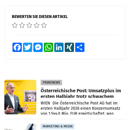
BEWERTEN SIE DIESEN ARTIKEL
Facebook
Twitter
Messenger
WhatsApp
LinkedIn
XING
Teilen
PRIMENEWS
Österreichische Post: Umsatzplus im
ersten Halbjahr trotz schwachem
Briefgeschäft
WIEN Die Österreichische Post AG hat im
ersten Halbjahr 2026 einen Konzernumsatz
von 1.544,0 Mio. EUR erwirtschaftet, was
einem Plus von 3,8 Prozent gegenüber dem
Vergleichszeitraum
MARKETING & MEDIA