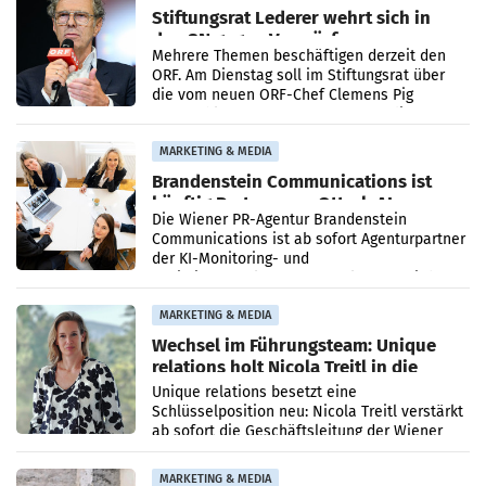
Stiftungsrat Lederer wehrt sich in
den SN gegen Vorwürfe
Mehrere Themen beschäftigen derzeit den
ORF. Am Dienstag soll im Stiftungsrat über
die vom neuen ORF-Chef Clemens Pig
vorgeschlagenen Besetzungen für die
Direktionen abgestimmt werden.
MARKETING & MEDIA
Brandenstein Communications ist
künftig Partner von OtterlyAI
Die Wiener PR-Agentur Brandenstein
Communications ist ab sofort Agenturpartner
der KI-Monitoring- und
Optimierungsplattform OtterlyAI. Damit baut
die Agentur ihr Leistungsportfolio
MARKETING & MEDIA
Wechsel im Führungsteam: Unique
relations holt Nicola Treitl in die
Geschäftsleitung
Unique relations besetzt eine
Schlüsselposition neu: Nicola Treitl verstärkt
ab sofort die Geschäftsleitung der Wiener
PR-Agentur an der Seite von Josef Kalina und
Anna Kalina-Mahr.
MARKETING & MEDIA