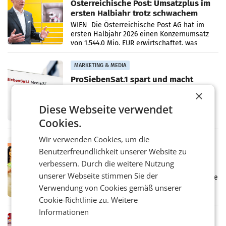
Österreichische Post: Umsatzplus im
ersten Halbjahr trotz schwachem
Briefgeschäft
WIEN Die Österreichische Post AG hat im
ersten Halbjahr 2026 einen Konzernumsatz
von 1.544,0 Mio. EUR erwirtschaftet, was
einem Plus von 3,8 Prozent gegenüber dem
Vergleichszeitraum
MARKETING & MEDIA
ProSiebenSat.1 spart und macht
überraschend viel Gewinn
×
UNTERFÖHRING/MAILAND/AMSTERDAM. Der
Fernsehkonzern ProSiebenSat.1 hat im
Diese Webseite verwendet
Frühjahr dank Kostensenkungen operativ
Cookies.
wieder Gewinn gemacht und die
Markterwartung deutlich übertroffen.
Wir verwenden Cookies, um die
RETAIL
Benutzerfreundlichkeit unserer Website zu
Eine Bühne für Zirkularität: ARA und
verbessern. Durch die weitere Nutzung
Müller informieren am POS über
unserer Webseite stimmen Sie der
Kreislauffähigkeit
Über den gesamten August hinweg rücken die
Altstoff Recycling Austria AG (ARA) und der
Verwendung von Cookies gemäß unserer
Handelskonzern Müller die Initiative
Cookie-Richtlinie zu.
Weitere
„Kreislauf-Helden“ in allen österreichischen
Informationen
Müller-Filialen
RETAIL