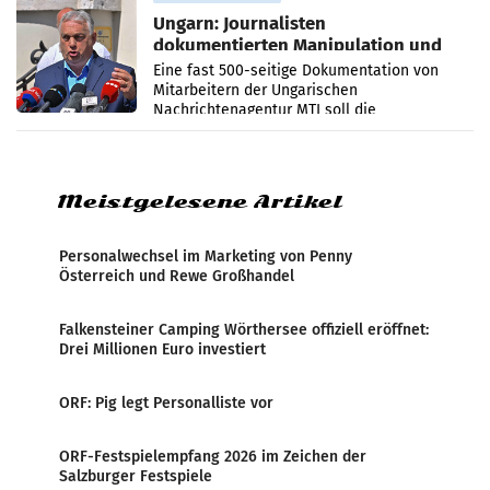
Ungarn: Journalisten
dokumentierten Manipulation und
Zensur
Eine fast 500-seitige Dokumentation von
Mitarbeitern der Ungarischen
Nachrichtenagentur MTI soll die
systematische Nachrichten-Manipulation und
Zensur bei der Agentur während der Zeit
Meistgelesene Artikel
Personalwechsel im Marketing von Penny
Österreich und Rewe Großhandel
Falkensteiner Camping Wörthersee offiziell eröffnet:
Drei Millionen Euro investiert
ORF: Pig legt Personalliste vor
ORF-Festspielempfang 2026 im Zeichen der
Salzburger Festspiele