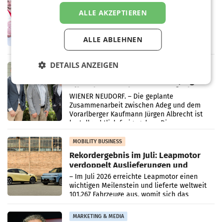
Penny modernisiert zwei Filialen in
ALLE AKZEPTIEREN
Ober- und Niederösterreich
WIENER NEUDORF. – Im Rahmen einer
laufenden Modernisierungsoffensive
ALLE ABLEHNEN
erneuert Penny zwei Filialen in Nieder- und
Oberösterreich. Die beiden Standorte liegen
in Haag sowie im rund
DETAILS ANZEIGEN
RETAIL
Alles bereit für den Wechsel: Jürgen
Albrecht setzt ab 1.1.2027 auf Adeg
WIENER NEUDORF. – Die geplante
Zusammenarbeit zwischen Adeg und dem
Vorarlberger Kaufmann Jürgen Albrecht ist
kartellrechtlich freigegeben: Die
Bundeswettbewerbsbehörde und der
Bundeskartellanwalt
MOBILITY BUSINESS
Rekordergebnis im Juli: Leapmotor
verdoppelt Auslieferungen und
überschreitet die 100.000er-Marke
– Im Juli 2026 erreichte Leapmotor einen
wichtigen Meilenstein und lieferte weltweit
101.267 Fahrzeuge aus, womit sich das
Ergebnis gegenüber Juli 2025 mehr als
verdoppelte (+102
MARKETING & MEDIA