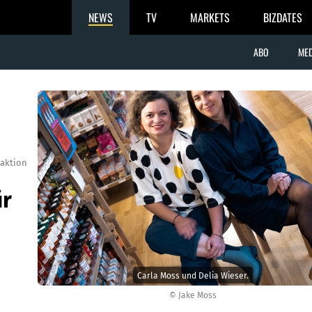
NEWS
TV
MARKETS
BIZDATES
ABO
MED
aktion
ür
Carla Moss und Delia Wieser.
© Jake Moss