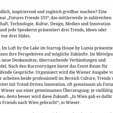
dlich, inspirierend und zugleich greifbar machen? Eine
mat „Futures Friends 333“, das mittlerweile in zahlreichen
aft, Technologie, Kultur, Design, Medien und Innovation
und jede Speakerin präsentiert drei Trends, Ideen oder
nur drei Slides.
. Im Loft by the Lake im Startup House by Lumia präsenti
inen ihre Perspektiven auf mögliche Zukünfte. Im Mittelp
ern neue Denkansätze, überraschende Verbindungen und
ndel. Nach den Kurzvorträgen bietet das Event Raum für
fende Gespräche. Organisiert wird die Wiener Ausgabe v
 arbeiten beide professionell im Bereich Culture, Trends
eitet mit Trend-Driven Innovation, oft gemeinsam als Futu
t Wieser aus einer gemeinsamen Überzeugung: je vielfälti
n, desto besser wird diese Zukunft. „In Wien gab es dafür
 Friends nach Wien gebracht“, so Wieser.