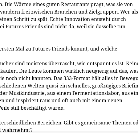
 Die Wärme eines guten Restaurants prägt, was sie von
andern frei zwischen Branchen und Zielgruppen. Wer al
einen Schritt zu spät. Echte Innovation entsteht durch
utures Friends sind nicht da, weil sie dasselbe tun,
ersten Mal zu Futures Friends kommt, und welche
cher sind meistens überrascht, wie entspannt es ist. Kein
rkaufen. Die Leute kommen wirklich neugierig auf das, wa
ie noch nicht kannten. Das 333-Format hält alles in Beweg
schiedenen Welten quasi ein schnelles, großzügiges Briefi
er Musikindustrie, aus einem Fermentationslabor, aus e
n und inspiriert raus und oft auch mit einem neuen
ile still beschäftigt waren.
terschiedlichen Bereichen. Gibt es gemeinsame Themen o
nd wahrnehmt?
r wieder auf, egal wo das Gespräch beginnt. Erstens