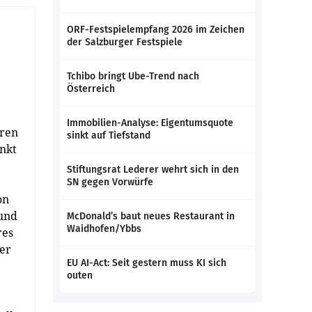
ORF-Festspielempfang 2026 im Zeichen
der Salzburger Festspiele
Tchibo bringt Ube-Trend nach
Österreich
Immobilien-Analyse: Eigentumsquote
eren
sinkt auf Tiefstand
unkt
Stiftungsrat Lederer wehrt sich in den
SN gegen Vorwürfe
on
 und
McDonald’s baut neues Restaurant in
Waidhofen/Ybbs
res
ger
EU AI-Act: Seit gestern muss KI sich
outen