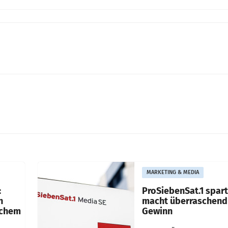
MARKETING & MEDIA
:
ProSiebenSat.1 spar
n
macht überraschend 
achem
Gewinn