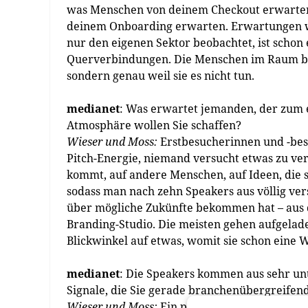
was Menschen von deinem Checkout erwarten.
deinem Onboarding erwarten. Erwartungen w
nur den eigenen Sektor beobachtet, ist schon 
Querverbindungen. Die Menschen im Raum bei F
sondern genau weil sie es nicht tun.
medianet
: Was erwartet jemanden, der zum 
Atmosphäre wollen Sie schaffen?
Wieser und Moss:
Erstbesucherinnen und -besu
Pitch-Energie, niemand versucht etwas zu ve
kommt, auf andere Menschen, auf Ideen, die s
sodass man nach zehn Speakers aus völlig ver
über mögliche Zukünfte bekommen hat – aus d
Branding-Studio. Die meisten gehen aufgelade
Blickwinkel auf etwas, womit sie schon eine We
medianet
: Die Speakers kommen aus sehr un
Signale, die Sie gerade branchenübergreife
Wieser und Moss:
Ein paar Dinge tauchen imme