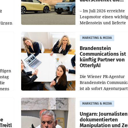
100.000er-Marke
– Im Juli 2026 erreichte
t
Leapmotor einen wichti
Meilenstein und lieferte
Jürgen
weltweit 101.267 Fahrze
ich
aus, womit sich das Erge
MARKETING & MEDIA
gegenüber Juli 2025 meh
örde
verdoppelte (+102
walt
Brandenstein
Communications ist
künftig Partner von
OtterlyAI
ftigen
Die Wiener PR-Agentur
nstag
Brandenstein Communica
die
ist ab sofort Agenturpar
emens
der KI-Monitoring- und
Optimierungsplattform
MARKETING & MEDIA
OtterlyAI. Damit baut di
Agentur ihr Leistungspor
Ungarn: Journalisten
ue
dokumentierten
Treitl
Manipulation und Ze