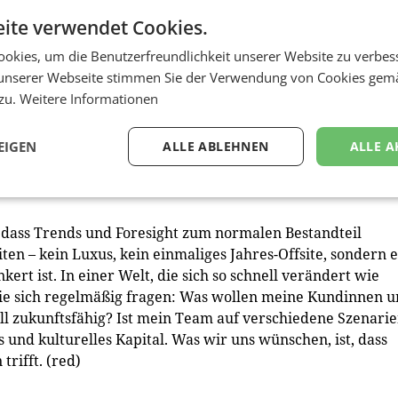
wie darüber gesprochen wird. Weniger darüber, was sie kann,
ite verwendet Cookies.
agen lässt. Das führt direkt zum zweiten Signal: das Human
okies, um die Benutzerfreundlichkeit unserer Website zu verbes
ass Menschen aktiv das Handgemachte, das Persönliche, d
unserer Webseite stimmen Sie der Verwendung von Cookies gem
automatisieren lassen. Und drittens: das Thema
 zu.
Weitere Informationen
 die Zukunft nicht einfach passiert, sondern aktiv gestalt
s sondern die Grundprämisse von Foresight-Arbeit. Und ge
EIGEN
ALLE ABLEHNEN
ALLE A
 wiedertreffen würden — was würden Sie sich für Wiens
ass Trends und Foresight zum normalen Bestandteil
n – kein Luxus, kein einmaliges Jahres-Offsite, sondern 
nkert ist. In einer Welt, die sich so schnell verändert wie
ie sich regelmäßig fragen: Was wollen meine Kundinnen 
ll zukunftsfähig? Ist mein Team auf verschiedene Szenari
 und kulturelles Kapital. Was wir uns wünschen, ist, dass
trifft. (red)