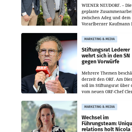
WIENER NEUDORF. – Die
geplante Zusammenarbei
zwischen Adeg und dem
Vorarlberger Kaufmann 
Albrecht ist kartellrechtl
freigegeben: Die
MARKETING & MEDIA
Bundeswettbewerbsbeh
und der Bundeskartellan
Stiftungsrat Lederer
wehrt sich in den SN
gegen Vorwürfe
Mehrere Themen beschä
derzeit den ORF. Am Die
soll im Stiftungsrat über 
vom neuen ORF-Chef Cl
Pig vorgeschlagenen
Besetzungen für die
MARKETING & MEDIA
Direktionen abgestimmt
werden.
Wechsel im
Führungsteam: Uniq
relations holt Nicola 