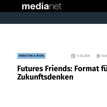
event
draw
11.06.2026
Red
MARKETING & MEDIA
Futures Friends: Format f
Zukunftsdenken