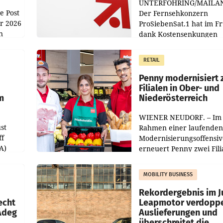
UNTERFÖHRING/MAILA
e Post
Der Fernsehkonzern
hr 2026
ProSiebenSat.1 hat im F
n
dank Kostensenkungen
operativ wieder Gewinn
m Plus
gemacht und die
RETAIL
er
Markterwartung deutlic
übertroffen.
Penny modernisiert 
Filialen in Ober- und
m
Niederösterreich
WIENER NEUDORF. – Im
st
Rahmen einer laufenden
ff
Modernisierungsoffensiv
A)
erneuert Penny zwei Fili
Nieder- und Oberösterre
slauf-
Die beiden Standorte lie
MOBILITY BUSINESS
Haag sowie im rund
ilialen
Rekordergebnis im Ju
echt
Leapmotor verdoppe
 Adeg
Auslieferungen und
überschreitet die