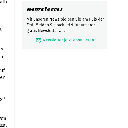
alb
er
newsletter
Mit unseren News bleiben Sie am Puls der
Zeit! Melden Sie sich jetzt für unseren
s
gratis Newsletter an.
mark_email_read
Newsletter jetzt abonnieren
 3
en
auf
nen
ign
von
sst,