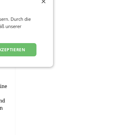
×
sern. Durch die
as
äß unserer
et
nau
KZEPTIEREN
eine
und
en