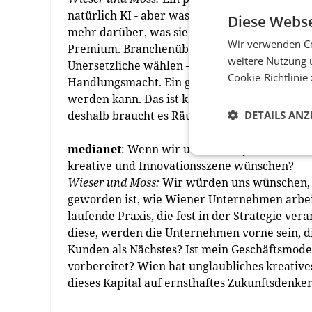
natürlich KI - aber was interessant ist, ist 
Diese Webse
mehr darüber, was sie uns über uns selbst fr
Wir verwenden Co
Premium. Branchenübergreifend sehen wir, d
weitere Nutzung 
Unersetzliche wählen – Dinge, die sich nicht 
Cookie-Richtlinie
Handlungsmacht. Ein gemeinsames Gefühl, dass
werden kann. Das ist kein blinder Optimismu
deshalb braucht es Räume wie diesen.
DETAILS ANZ
medianet
: Wenn wir uns in fünf Jahren hier
kreative und Innovationsszene wünschen?
Wieser und Moss:
Wir würden uns wünschen, d
geworden ist, wie Wiener Unternehmen arbeite
laufende Praxis, die fest in der Strategie vera
diese, werden die Unternehmen vorne sein, d
Kunden als Nächstes? Ist mein Geschäftsmode
vorbereitet? Wien hat unglaubliches kreatives
dieses Kapital auf ernsthaftes Zukunftsdenken 