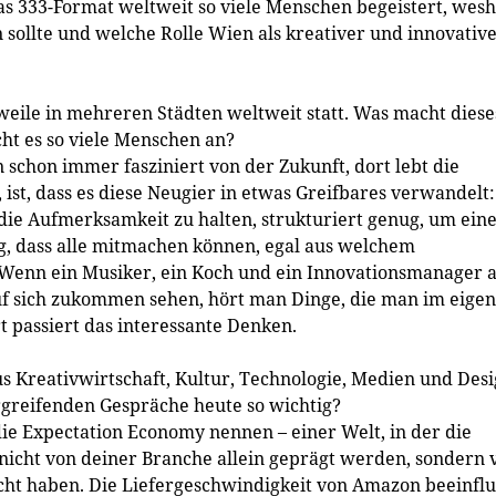
s 333-Format weltweit so viele Menschen begeistert, wesh
sollte und welche Rolle Wien als kreativer und innovativ
rweile in mehreren Städten weltweit statt. Was macht diese
ht es so viele Menschen an?
chon immer fasziniert von der Zukunft, dort lebt die
ist, dass es diese Neugier in etwas Greifbares verwandelt:
 die Aufmerksamkeit zu halten, strukturiert genug, um ein
g, dass alle mitmachen können, egal aus welchem
Wenn ein Musiker, ein Koch und ein Innovationsmanager 
auf sich zukommen sehen, hört man Dinge, die man im eige
rt passiert das interessante Denken.
s Kreativwirtschaft, Kultur, Technologie, Medien und Des
reifenden Gespräche heute so wichtig?
ie Expectation Economy nennen – einer Welt, in der die
cht von deiner Branche allein geprägt werden, sondern 
cht haben. Die Liefergeschwindigkeit von Amazon beeinflu