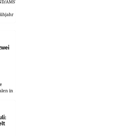
ND/AMSTERDAM.
rühjahr
h
zwei
e
alen in
ich.
gen in
li:
lt