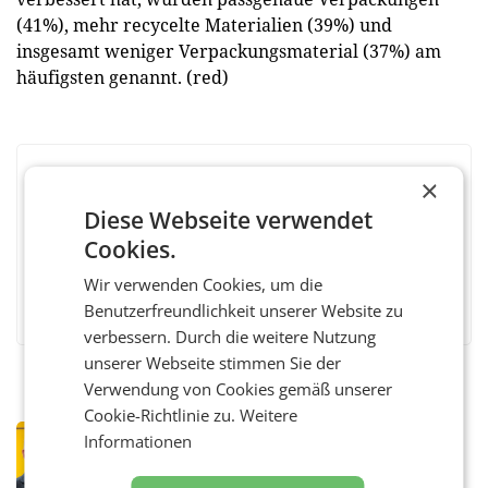
(41%), mehr recycelte Materialien (39%) und
insgesamt weniger Verpackungsmaterial (37%) am
häufigsten genannt. (red)
×
BEWERTEN SIE DIESEN ARTIKEL
Diese Webseite verwendet
Cookies.
Wir verwenden Cookies, um die
Facebook
Twitter
Messenger
WhatsApp
LinkedIn
XING
Teilen
Benutzerfreundlichkeit unserer Website zu
verbessern. Durch die weitere Nutzung
unserer Webseite stimmen Sie der
Verwendung von Cookies gemäß unserer
Cookie-Richtlinie zu.
Weitere
PRIMENEWS
Informationen
Österreichische Post: Umsatzplus im
ersten Halbjahr trotz schwachem