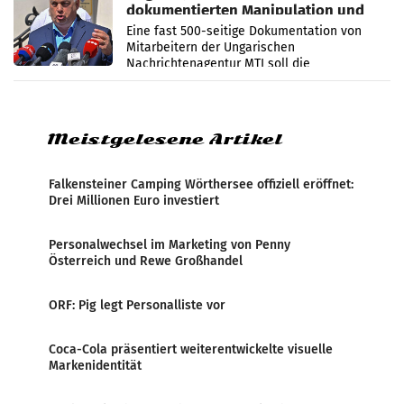
dokumentierten Manipulation und
Zensur
Eine fast 500-seitige Dokumentation von
Mitarbeitern der Ungarischen
Nachrichtenagentur MTI soll die
systematische Nachrichten-Manipulation und
Zensur bei der Agentur während der Zeit
Meistgelesene Artikel
Falkensteiner Camping Wörthersee offiziell eröffnet:
Drei Millionen Euro investiert
Personalwechsel im Marketing von Penny
Österreich und Rewe Großhandel
ORF: Pig legt Personalliste vor
Coca-Cola präsentiert weiterentwickelte visuelle
Markenidentität