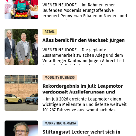
Ober- und Niederösterreich
WIENER NEUDORF. – Im Rahmen einer
laufenden Modernisierungsoffensive
erneuert Penny zwei Filialen in Nieder- und
Oberösterreich. Die beiden Standorte liegen
in Haag sowie im rund
RETAIL
Alles bereit für den Wechsel: Jürgen
Albrecht setzt ab 1.1.2027 auf Adeg
WIENER NEUDORF. – Die geplante
Zusammenarbeit zwischen Adeg und dem
Vorarlberger Kaufmann Jürgen Albrecht ist
kartellrechtlich freigegeben: Die
Bundeswettbewerbsbehörde und der
Bundeskartellanwalt
MOBILITY BUSINESS
Rekordergebnis im Juli: Leapmotor
verdoppelt Auslieferungen und
überschreitet die 100.000er-Marke
– Im Juli 2026 erreichte Leapmotor einen
wichtigen Meilenstein und lieferte weltweit
101.267 Fahrzeuge aus, womit sich das
Ergebnis gegenüber Juli 2025 mehr als
verdoppelte (+102
MARKETING & MEDIA
Stiftungsrat Lederer wehrt sich in