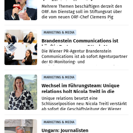
den SN gegen Vorwürfe
Mehrere Themen beschäftigen derzeit den
ORF. Am Dienstag soll im Stiftungsrat über
die vom neuen ORF-Chef Clemens Pig
vorgeschlagenen Besetzungen für die
Direktionen abgestimmt werden.
MARKETING & MEDIA
Brandenstein Communications ist
künftig Partner von OtterlyAI
Die Wiener PR-Agentur Brandenstein
Communications ist ab sofort Agenturpartner
der KI-Monitoring- und
Optimierungsplattform OtterlyAI. Damit baut
die Agentur ihr Leistungsportfolio
MARKETING & MEDIA
Wechsel im Führungsteam: Unique
relations holt Nicola Treitl in die
Geschäftsleitung
Unique relations besetzt eine
Schlüsselposition neu: Nicola Treitl verstärkt
ab sofort die Geschäftsleitung der Wiener
PR-Agentur an der Seite von Josef Kalina und
Anna Kalina-Mahr.
MARKETING & MEDIA
Ungarn: Journalisten