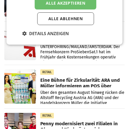
ALLE AKZEPTIEREN
Briefgeschäft
WIEN Die Österreichische Post AG hat im
ersten Halbjahr 2026 einen Konzernumsatz
von 1.544,0 Mio. EUR erwirtschaftet, was
ALLE ABLEHNEN
einem Plus von 3,8 Prozent gegenüber dem
Vergleichszeitraum
MARKETING & MEDIA
DETAILS ANZEIGEN
ProSiebenSat.1 spart und macht
überraschend viel Gewinn
UNTERFÖHRING/MAILAND/AMSTERDAM. Der
Fernsehkonzern ProSiebenSat.1 hat im
Frühjahr dank Kostensenkungen operativ
wieder Gewinn gemacht und die
Markterwartung deutlich übertroffen.
RETAIL
Eine Bühne für Zirkularität: ARA und
Müller informieren am POS über
Kreislauffähigkeit
Über den gesamten August hinweg rücken die
Altstoff Recycling Austria AG (ARA) und der
Handelskonzern Müller die Initiative
„Kreislauf-Helden“ in allen österreichischen
Müller-Filialen
RETAIL
Penny modernisiert zwei Filialen in