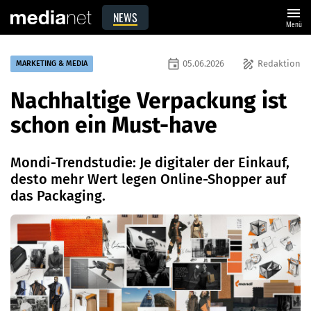
menu
NEWS
Menü
event
draw
05.06.2026
Redaktion
MARKETING & MEDIA
Nachhaltige Verpackung ist
schon ein Must-have
Mondi-Trendstudie: Je digitaler der Einkauf,
desto mehr Wert legen Online-Shopper auf
das Packaging.