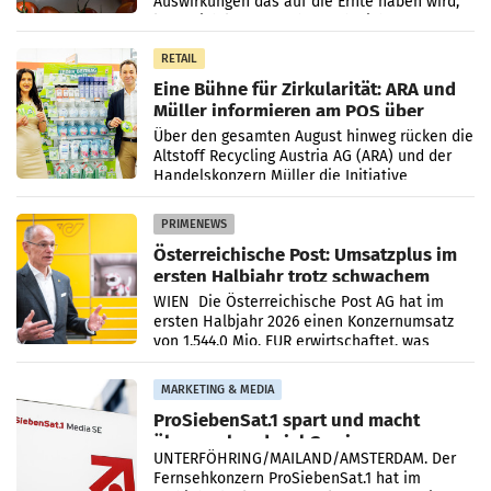
Auswirkungen das auf die Ernte haben wird,
lässt sich laut Branche noch nicht
abschließend beurteilen.
RETAIL
Eine Bühne für Zirkularität: ARA und
Müller informieren am POS über
Kreislauffähigkeit
Über den gesamten August hinweg rücken die
Altstoff Recycling Austria AG (ARA) und der
Handelskonzern Müller die Initiative
„Kreislauf-Helden“ in allen österreichischen
Müller-Filialen
PRIMENEWS
Österreichische Post: Umsatzplus im
ersten Halbjahr trotz schwachem
Briefgeschäft
WIEN Die Österreichische Post AG hat im
ersten Halbjahr 2026 einen Konzernumsatz
von 1.544,0 Mio. EUR erwirtschaftet, was
einem Plus von 3,8 Prozent gegenüber dem
Vergleichszeitraum
MARKETING & MEDIA
ProSiebenSat.1 spart und macht
überraschend viel Gewinn
UNTERFÖHRING/MAILAND/AMSTERDAM. Der
Fernsehkonzern ProSiebenSat.1 hat im