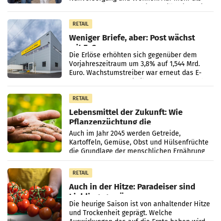
330 m² Verkaufsfläche bietet Billa ein breites
Sortiment mit
RETAIL
Weniger Briefe, aber: Post wächst
mit E-Commerce
Die Erlöse erhöhten sich gegenüber dem
Vorjahreszeitraum um 3,8% auf 1,544 Mrd.
Euro. Wachstumstreiber war erneut das E-
Commerce- und Logistikgeschäft, während
der Strukturwandel
RETAIL
Lebensmittel der Zukunft: Wie
Pflanzenzüchtung die
Ernährungssicherheit sichert
Auch im Jahr 2045 werden Getreide,
Kartoffeln, Gemüse, Obst und Hülsenfrüchte
die Grundlage der menschlichen Ernährung
bilden. Allerdings verändern sich die
Eigenschaften der Pflanzen
RETAIL
Auch in der Hitze: Paradeiser sind
Lieblingsgemüse
Die heurige Saison ist von anhaltender Hitze
und Trockenheit geprägt. Welche