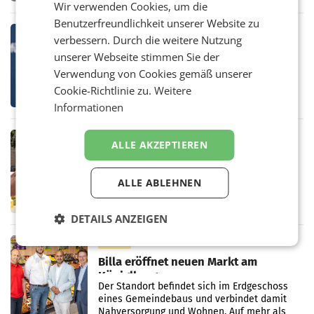
Wir verwenden Cookies, um die
eines Treffens zwischen Staatssekretärin
Benutzerfreundlichkeit unserer Website zu
Elisabeth
MARKETING & MEDIA
verbessern. Durch die weitere Nutzung
Studie zur Medienpräsenz: Wie
unserer Webseite stimmen Sie der
Österreichs ATX-Unternehmen
Verwendung von Cookies gemäß unserer
international wahrgenommen
Österreichs börsennotierte Unternehmen
Cookie-Richtlinie zu.
Weitere
werden
agieren längst auf internationalen Märkten.
Informationen
Eine neue internationale
Medienresonanzanalyse untersucht die
weltweite Berichterstattung über
RETAIL
ALLE AKZEPTIEREN
Stibitzer inszeniert Spritz-Party in
Wien
Eine inszenierte Lkw-Panne mit einem
ALLE ABLEHNEN
Lieferwagen und hunderten herausfallenden
Kisten diente dabei als Ausgangspunkt:
DETAILS ANZEIGEN
Passanten wurden gebeten, beim Aufräumen
zu helfen, und erhielten
RETAIL
Billa eröffnet neuen Markt am
Küniglberg
Der Standort befindet sich im Erdgeschoss
eines Gemeindebaus und verbindet damit
Nahversorgung und Wohnen. Auf mehr als