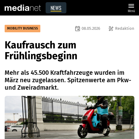
menu
NEWS
Menü
event
draw
08.05.2026
Redaktion
MOBILITY BUSINESS
Kaufrausch zum
Frühlingsbeginn
Mehr als 45.500 Kraftfahrzeuge wurden im
März neu zugelassen. Spitzenwerte am Pkw-
und Zweiradmarkt.