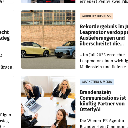
A)
erneuert Penny zwei Fili
Nieder- und Oberösterre
slauf-
Die beiden Standorte lie
MOBILITY BUSINESS
Haag sowie im rund
ilialen
Rekordergebnis im Ju
echt
Leapmotor verdoppe
 Adeg
Auslieferungen und
überschreitet die
100.000er-Marke
– Im Juli 2026 erreichte
t
Leapmotor einen wichti
Meilenstein und lieferte
Jürgen
weltweit 101.267 Fahrze
ich
aus, womit sich das Erge
MARKETING & MEDIA
gegenüber Juli 2025 meh
örde
verdoppelte (+102
walt
Brandenstein
Communications ist
künftig Partner von
OtterlyAI
ftigen
Die Wiener PR-Agentur
nstag
Brandenstein Communica
die