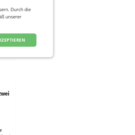
sern. Durch die
äß unserer
KZEPTIEREN
zwei
e