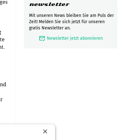
iges
newsletter
Mit unseren News bleiben Sie am Puls der
Zeit! Melden Sie sich jetzt für unseren
gratis Newsletter an.
g
mark_email_read
Newsletter jetzt abonnieren
te
t.
und
er
×