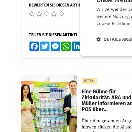
BEWERTEN SIE DIESEN ARTIKEL
Wir verwenden Co
weitere Nutzung 
Cookie-Richtlinie
TEILEN SIE DIESEN ARTIKEL
DETAILS ANZ
Facebook
Twitter
Messenger
WhatsApp
LinkedIn
XING
Teilen
RETAIL
Eine Bühne für
Zirkularität: ARA und
Müller informieren a
POS über
Kreislauffähigkeit
Über den gesamten Augu
hinweg rücken die Altsto