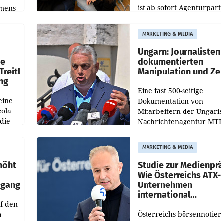
ist ab sofort Agenturpar
emens
der KI-Monitoring- und
Optimierungsplattform
MARKETING & MEDIA
OtterlyAI. Damit baut di
Agentur ihr Leistungspor
Ungarn: Journalisten
ue
dokumentierten
Treitl
Manipulation und Ze
ung
Eine fast 500-seitige
eine
Dokumentation von
cola
Mitarbeitern der Ungari
 die
Nachrichtenagentur MTI 
ener
die systematische Nachri
von
Manipulation und Zensur
MARKETING & MEDIA
lina-
der Agentur während de
höht
Studie zur Medienpr
Wie Österreichs ATX-
kgang
Unternehmen
international
f den
wahrgenommen wer
Österreichs börsennotier
h