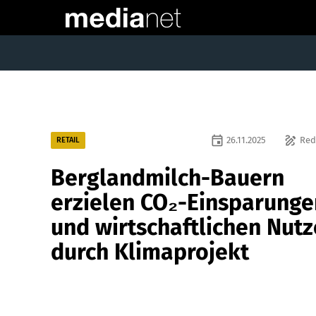
event
draw
26.11.2025
Red
RETAIL
Berglandmilch-Bauern
erzielen CO₂-Einsparunge
und wirtschaftlichen Nut
durch Klimaprojekt