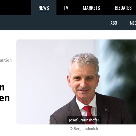
NEWS
TV
MARKETS
BIZDATES
ABO
MED
aktion
n
zen
Josef Braunshofer
© Berglandmilch