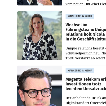
vom neuen ORF-Chef Cl
Pig vorgeschlagenen
Besetzungen für die
MARKETING & MEDIA
Direktionen abgestimmt
werden.
Wechsel im
Führungsteam: Uniq
relations holt Nicola 
in die Geschäftsleit
Unique relations besetzt 
Schlüsselposition neu: Ni
Treitl verstärkt ab sofort
Geschäftsleitung der Wi
PR-Agentur an der Seite 
MARKETING & MEDIA
Josef Kalina und Anna Ka
Mahr.
Magenta Telekom er
Investitionen trotz
leichtem Umsatzrüc
Der anhaltende Druck au
Digitalstandort Österreic