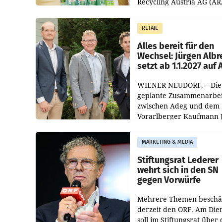
Recycling Austria AG (AR
und der Handelskonzern
Müller die Initiative „Krei
RETAIL
Helden“ in allen
österreichischen Müller-F
Alles bereit für den
Wechsel: Jürgen Albr
setzt ab 1.1.2027 auf
WIENER NEUDORF. – Die
geplante Zusammenarbei
zwischen Adeg und dem
Vorarlberger Kaufmann 
Albrecht ist kartellrechtl
freigegeben: Die
MARKETING & MEDIA
Bundeswettbewerbsbeh
und der Bundeskartellan
Stiftungsrat Lederer
wehrt sich in den SN
gegen Vorwürfe
Mehrere Themen beschä
derzeit den ORF. Am Die
soll im Stiftungsrat über 