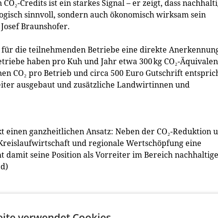
 CO₂-Credits ist ein starkes Signal – er zeigt, dass nachhalt
logisch sinnvoll, sondern auch ökonomisch wirksam sein
Josef Braunshofer.
t für die teilnehmenden Betriebe eine direkte Anerkennun
triebe haben pro Kuh und Jahr etwa 300 kg CO₂-Äquivalen
en CO₂ pro Betrieb und circa 500 Euro Gutschrift entsprich
iter ausgebaut und zusätzliche Landwirtinnen und
kt einen ganzheitlichen Ansatz: Neben der CO₂-Reduktion 
Kreislaufwirtschaft und regionale Wertschöpfung eine
 damit seine Position als Vorreiter im Bereich nachhaltig
ed)
ite verwendet Cookies.