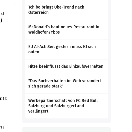
Tchibo bringt Ube-Trend nach
Österreich
zt:
nd
McDonald’s baut neues Restaurant in
Waidhofen/Ybbs
EU AI-Act: Seit gestern muss KI sich
outen
Hitze beeinflusst das Einkaufsverhalten
"Das Suchverhalten im Web verändert
sich gerade stark"
utz
Werbepartnerschaft von FC Red Bull
Salzburg und SalzburgerLand
verlängert
en