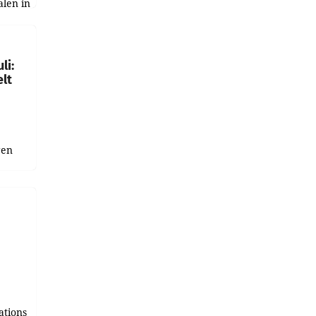
alen in
ich.
gen in
li:
lt
gen
uge
bnis
r als
tions