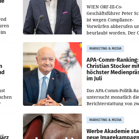
he
WIEN ORF-III-Co-
Geschäftsführer Peter S
end
ist wegen Compliance-
uren
Vorwürfen abberufen u
eim
beurlaubt worden. Der 
bestätigte gegenüber de
uer zu
entsprechende
MARKETING & MEDIA
hsen
Medienberichte.
APA-Comm-Ranking:
n
Christian Stocker mi
nd
höchster Medienprä
im Juli
ust
Das APA-Comm-Politik-R
oschen
untersucht monatlich di
r
Berichterstattung von zw
österreichischen
ndung
Tageszeitungen und anal
MARKETING & MEDIA
ation
welche Politikerinnen u
Politiker Österreichs die
Werbe Akademie sta
März
neue Imagekampag