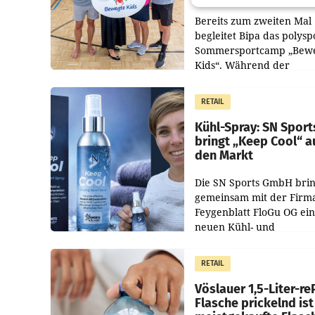
Bereits zum zweiten Mal
begleitet Bipa das polysp
Sommersportcamp „Bew
Kids“. Während der
Campwochen in den Mon
Juli und August versorgt
RETAIL
Unternehmen Kinder so
Kühl-Spray: SN Sport
bringt „Keep Cool“ a
den Markt
Die SN Sports GmbH brin
gemeinsam mit der Firm
Feygenblatt FloGu OG ei
neuen Kühl- und
Regenerations-Spray auf
Markt. Das Produkt nam
RETAIL
„Keep Cool“ ist zu 100 Pr
Vöslauer 1,5-Liter-re
Flasche prickelnd ist