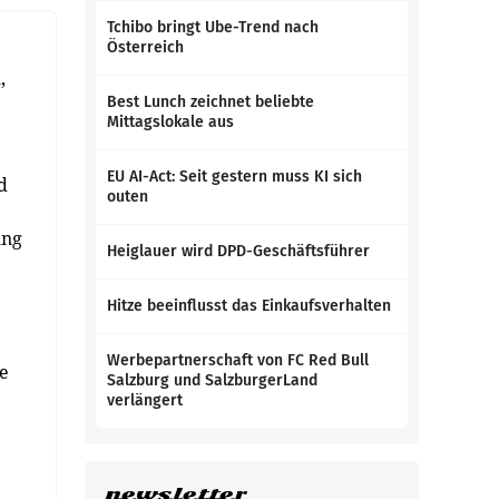
Tchibo bringt Ube-Trend nach
Österreich
,
Best Lunch zeichnet beliebte
Mittagslokale aus
EU AI-Act: Seit gestern muss KI sich
d
outen
ung
Heiglauer wird DPD-Geschäftsführer
Hitze beeinflusst das Einkaufsverhalten
Werbepartnerschaft von FC Red Bull
he
Salzburg und SalzburgerLand
verlängert
newsletter