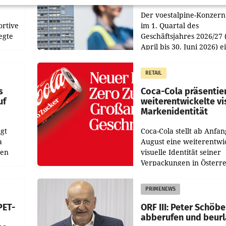
Der voestalpine-Konzern
ortive
im 1. Quartal des
egte
Geschäftsjahres 2026/27 
April bis 30. Juni 2026) e
aten
solides Ergebnis erwirtsc
 das
Der Umsatz stieg im Verg
RETAIL
wie
zur Vorjahresperiode
s
Coca-Cola präsentie
uf
weiterentwickelte vi
Markenidentität
gt
Coca-Cola stellt ab Anfan
a
August eine weiterentwi
nen
visuelle Identität seiner
Verpackungen in Österre
 den
vor. Im Mittelpunkt des
ens
Redesigns stehen zentral
PRIMENEWS
ozent
Gestaltungselemente
PET-
ORF III: Peter Schöbe
abberufen und beur