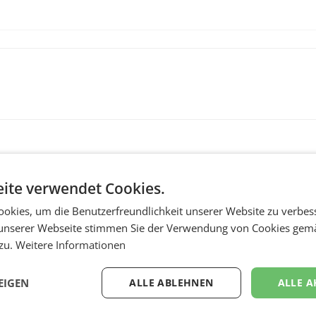
ite verwendet Cookies.
okies, um die Benutzerfreundlichkeit unserer Website zu verbes
unserer Webseite stimmen Sie der Verwendung von Cookies gem
 zu.
Weitere Informationen
RETAIL
wegte
voestalpine verzeic
EIGEN
ALLE ABLEHNEN
ALLE A
im
solides erstes Quart
und steigert EBITDA