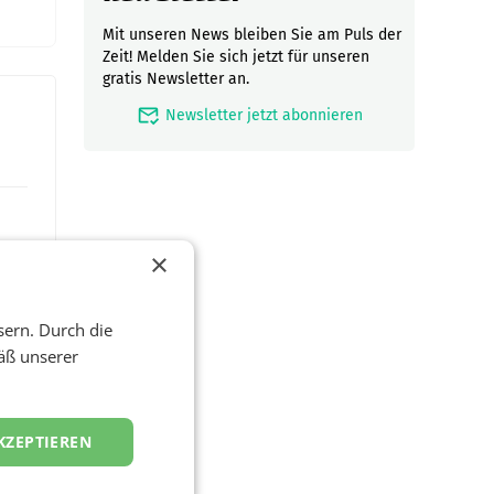
Mit unseren News bleiben Sie am Puls der
Zeit! Melden Sie sich jetzt für unseren
gratis Newsletter an.
mark_email_read
Newsletter jetzt abonnieren
×
sern. Durch die
äß unserer
hnet
KZEPTIEREN
al