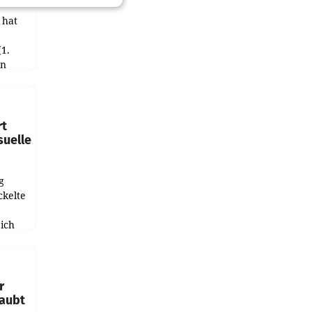
 hat
(1.
in
haftet.
leich
rt
suelle
g
ckelte
ich
e
r
laubt