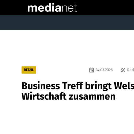
event
draw
24.03.2026
Red
RETAIL
Business Treff bringt Wel
Wirtschaft zusammen