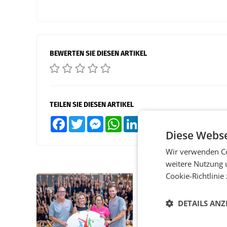
BEWERTEN SIE DIESEN ARTIKEL
TEILEN SIE DIESEN ARTIKEL
Facebook
Twitter
Messenger
WhatsApp
LinkedIn
XING
Teilen
Diese Webse
Wir verwenden Co
weitere Nutzung 
Cookie-Richtlinie
RETAIL
Bipa unterstützt Be
DETAILS ANZ
Kids Sommercamps 
Osten Österreichs