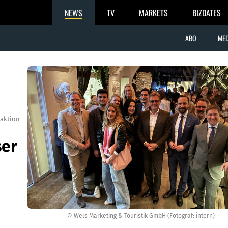
NEWS
TV
MARKETS
BIZDATES
ABO
MED
aktion
ser
© Wels Marketing & Touristik GmbH (Fotograf: intern)