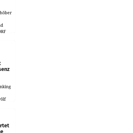
chöber
nd
ORF
r APA
t
senz
anking
e
ölf
ysiert,
nd
rtet
ne