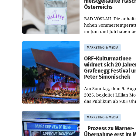
meistgekaufte Flasc
Österreichs
BAD VÖSLAU. Die anhalt
hohen Sommertemperat
im Juni und Juli haben b
niederösterreichischen
Getränkehersteller Vösla
MARKETING & MEDIA
deutlichen Absatzzuwäc
geführt. Während
ORF-Kulturmatinee
widmet sich 20 Jahre
Grafenegg Festival u
Peter Simonischek
Am Sonntag, dem 9. Aug
2026, begleitet Lillian M
das Publikum ab 9.05 Uh
durch die ORF-
„Kulturmatinee“. Die Se
MARKETING & MEDIA
startet mit der Dokument
„20 Jahre Grafenegg
Prozess zu Warner-
Übernahme erst im 