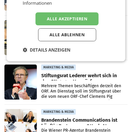
Zusammenarbeit zwischen Adeg und dem
Informationen
Vorarlberger Kaufmann Jürgen Albrecht ist
kartellrechtlich freigegeben: Die
Bundeswettbewerbsbehörde und der
ALLE AKZEPTIEREN
Bundeskartellanwalt
MOBILITY BUSINESS
Rekordergebnis im Juli: Leapmotor
ALLE ABLEHNEN
verdoppelt Auslieferungen und
überschreitet die 100.000er-Marke
– Im Juli 2026 erreichte Leapmotor einen
wichtigen Meilenstein und lieferte weltweit
DETAILS ANZEIGEN
101.267 Fahrzeuge aus, womit sich das
Ergebnis gegenüber Juli 2025 mehr als
verdoppelte (+102
MARKETING & MEDIA
Stiftungsrat Lederer wehrt sich in
den SN gegen Vorwürfe
Mehrere Themen beschäftigen derzeit den
ORF. Am Dienstag soll im Stiftungsrat über
die vom neuen ORF-Chef Clemens Pig
vorgeschlagenen Besetzungen für die
Direktionen abgestimmt werden.
MARKETING & MEDIA
Brandenstein Communications ist
künftig Partner von OtterlyAI
Die Wiener PR-Agentur Brandenstein