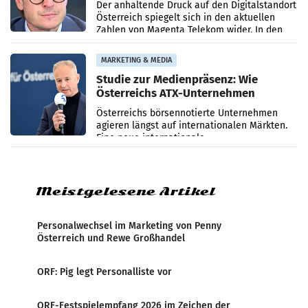
Umsatzrückgang
Der anhaltende Druck auf den Digitalstandort
Österreich spiegelt sich in den aktuellen
Zahlen von Magenta Telekom wider. In den
ersten sechs Monaten des laufenden Jahres
verzeichnete
MARKETING & MEDIA
Studie zur Medienpräsenz: Wie
Österreichs ATX-Unternehmen
international wahrgenommen
Österreichs börsennotierte Unternehmen
werden
agieren längst auf internationalen Märkten.
Eine neue internationale
Medienresonanzanalyse untersucht die
weltweite Berichterstattung über
Meistgelesene Artikel
Personalwechsel im Marketing von Penny
Österreich und Rewe Großhandel
ORF: Pig legt Personalliste vor
ORF-Festspielempfang 2026 im Zeichen der