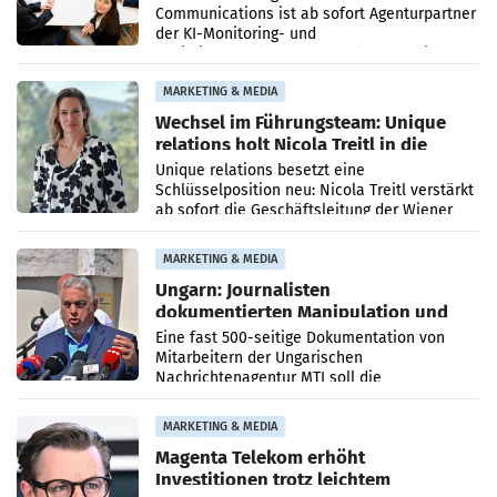
Communications ist ab sofort Agenturpartner
der KI-Monitoring- und
Optimierungsplattform OtterlyAI. Damit baut
die Agentur ihr Leistungsportfolio
MARKETING & MEDIA
Wechsel im Führungsteam: Unique
relations holt Nicola Treitl in die
Geschäftsleitung
Unique relations besetzt eine
Schlüsselposition neu: Nicola Treitl verstärkt
ab sofort die Geschäftsleitung der Wiener
PR-Agentur an der Seite von Josef Kalina und
Anna Kalina-Mahr.
MARKETING & MEDIA
Ungarn: Journalisten
dokumentierten Manipulation und
Zensur
Eine fast 500-seitige Dokumentation von
Mitarbeitern der Ungarischen
Nachrichtenagentur MTI soll die
systematische Nachrichten-Manipulation und
Zensur bei der Agentur während der Zeit
MARKETING & MEDIA
Magenta Telekom erhöht
Investitionen trotz leichtem