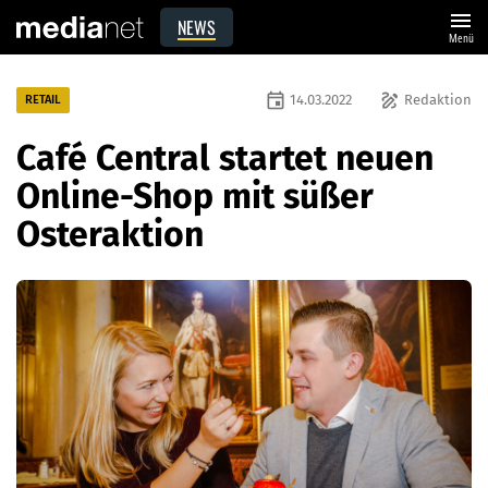
menu
NEWS
Menü
event
draw
14.03.2022
Redaktion
RETAIL
Café Central startet neuen
Online-Shop mit süßer
Osteraktion