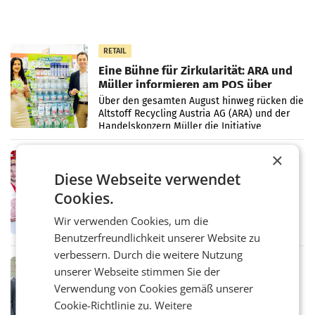
RETAIL
Eine Bühne für Zirkularität: ARA und
Müller informieren am POS über
Kreislauffähigkeit
Über den gesamten August hinweg rücken die
Altstoff Recycling Austria AG (ARA) und der
Handelskonzern Müller die Initiative
„Kreislauf-Helden“ in allen österreichischen
Müller-Filialen
×
RETAIL
Diese Webseite verwendet
Penny modernisiert zwei Filialen in
Ober- und Niederösterreich
Cookies.
WIENER NEUDORF. – Im Rahmen einer
laufenden Modernisierungsoffensive
Wir verwenden Cookies, um die
erneuert Penny zwei Filialen in Nieder- und
Benutzerfreundlichkeit unserer Website zu
Oberösterreich. Die beiden Standorte liegen
in Haag sowie im rund
verbessern. Durch die weitere Nutzung
RETAIL
unserer Webseite stimmen Sie der
Alles bereit für den Wechsel: Jürgen
Verwendung von Cookies gemäß unserer
Albrecht setzt ab 1.1.2027 auf Adeg
Cookie-Richtlinie zu.
Weitere
WIENER NEUDORF. – Die geplante