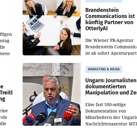
gegenüber Juli 2025 meh
örde
verdoppelte (+102
walt
Brandenstein
Communications ist
künftig Partner von
OtterlyAI
ftigen
Die Wiener PR-Agentur
nstag
Brandenstein Communica
die
ist ab sofort Agenturpar
emens
der KI-Monitoring- und
Optimierungsplattform
MARKETING & MEDIA
OtterlyAI. Damit baut di
Agentur ihr Leistungspor
Ungarn: Journalisten
ue
dokumentierten
Treitl
Manipulation und Ze
ung
Eine fast 500-seitige
eine
Dokumentation von
cola
Mitarbeitern der Ungari
 die
Nachrichtenagentur MTI 
ener
die systematische Nachri
von
Manipulation und Zensur