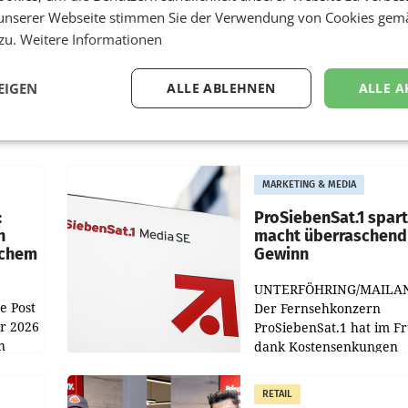
unserer Webseite stimmen Sie der Verwendung von Cookies gem
 zu.
Weitere Informationen
EIGEN
ALLE ABLEHNEN
ALLE A
MARKETING & MEDIA
:
ProSiebenSat.1 spar
n
macht überraschend 
achem
Gewinn
UNTERFÖHRING/MAILA
e Post
Der Fernsehkonzern
hr 2026
ProSiebenSat.1 hat im F
n
dank Kostensenkungen
operativ wieder Gewinn
m Plus
gemacht und die
RETAIL
er
Markterwartung deutlic