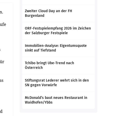
Zweiter Cloud Day an der FH
n.
Burgenland
äufe
ORF-Festspielempfang 2026 im Zeichen
der Salzburger Festspiele
Immobilien-Analyse: Eigentumsquote
n
sinkt auf Tiefstand
für
Tchibo bringt Ube-Trend nach
Österreich
as
Stiftungsrat Lederer wehrt sich in den
SN gegen Vorwürfe
McDonald’s baut neues Restaurant in
Waidhofen/Ybbs
rd