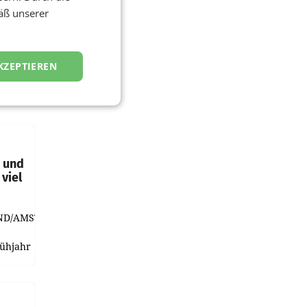
äß unserer
KZEPTIEREN
t und
viel
ND/AMSTERDAM.
rühjahr
h