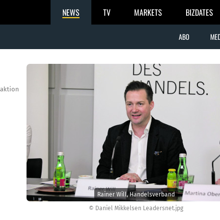
NEWS
TV
MARKETS
BIZDATES
ABO
MED
aktion
Rainer Will, Handelsverband
© Daniel Mikkelsen Leadersnet.jpg