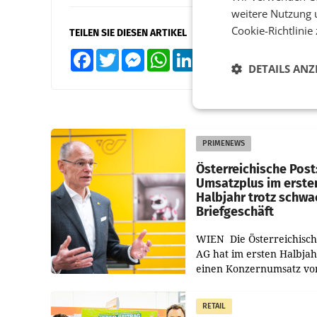
weitere Nutzung 
Cookie-Richtlinie
TEILEN SIE DIESEN ARTIKEL
Facebook
Twitter
Messenger
WhatsApp
LinkedIn
XING
Teilen
DETAILS ANZ
PRIMENEWS
Österreichische Post
Umsatzplus im erste
Halbjahr trotz schw
Briefgeschäft
WIEN Die Österreichisch
AG hat im ersten Halbja
einen Konzernumsatz vo
1.544,0 Mio. EUR
erwirtschaftet, was eine
RETAIL
von 3,8 Prozent gegenüb