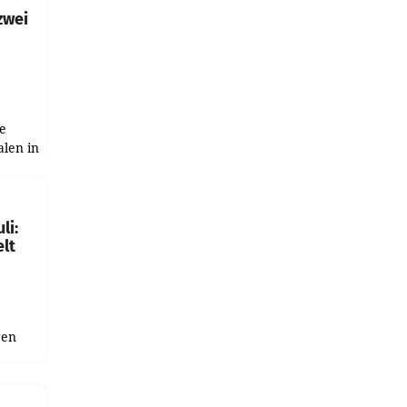
zwei
e
alen in
ich.
gen in
li:
lt
gen
uge
bnis