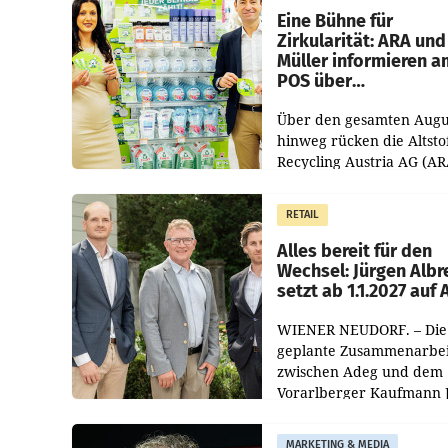
dem Vergleichszeitraum
Eine Bühne für
Zirkularität: ARA und
Müller informieren a
POS über
Kreislauffähigkeit
Über den gesamten Augu
hinweg rücken die Altsto
Recycling Austria AG (AR
und der Handelskonzern
Müller die Initiative „Krei
RETAIL
Helden“ in allen
österreichischen Müller-F
Alles bereit für den
Wechsel: Jürgen Albr
setzt ab 1.1.2027 auf
WIENER NEUDORF. – Die
geplante Zusammenarbei
zwischen Adeg und dem
Vorarlberger Kaufmann 
Albrecht ist kartellrechtl
freigegeben: Die
MARKETING & MEDIA