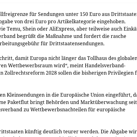
Zollfreigrenze für Sendungen unter 150 Euro aus Drittstaate
abgabe von drei Euro pro Artikelkategorie eingehoben.
wie Temu, Shein oder AliExpress, aber teilweise auch Eink
erband begrüßt die Maßnahme und fordert die rasche
rbeitungsgebühr für Drittstaatensendungen.
chritt, damit Europa nicht länger das Tollhaus des globale
reren Wettbewerbsraum wird“, meint Handelsverband-
n Zollrechtsreform 2028 sollen die bisherigen Privilegien 
en Kleinsendungen in die Europäische Union eingeführt, d
norme Paketflut bringt Behörden und Marktüberwachung seit
elsverband zu Wettbewerbsnachteilen für europäische
ttstaaten künftig deutlich teurer werden. Die Abgabe wi