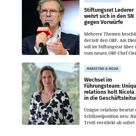
Bundeswettbewerbsbeh
und der Bundeskartellan
Stiftungsrat Lederer
wehrt sich in den SN
gegen Vorwürfe
Mehrere Themen beschä
derzeit den ORF. Am Die
soll im Stiftungsrat über 
vom neuen ORF-Chef Cl
Pig vorgeschlagenen
Besetzungen für die
MARKETING & MEDIA
Direktionen abgestimmt
werden.
Wechsel im
Führungsteam: Uniq
relations holt Nicola 
in die Geschäftsleit
Unique relations besetzt 
Schlüsselposition neu: Ni
Treitl verstärkt ab sofort
Geschäftsleitung der Wi
PR-Agentur an der Seite 