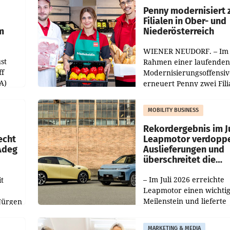
übertroffen.
Penny modernisiert 
Filialen in Ober- und
m
Niederösterreich
WIENER NEUDORF. – Im
st
Rahmen einer laufenden
ff
Modernisierungsoffensiv
A)
erneuert Penny zwei Fili
Nieder- und Oberösterre
slauf-
Die beiden Standorte lie
MOBILITY BUSINESS
Haag sowie im rund
ilialen
Rekordergebnis im Ju
echt
Leapmotor verdoppe
 Adeg
Auslieferungen und
überschreitet die
100.000er-Marke
– Im Juli 2026 erreichte
t
Leapmotor einen wichti
Meilenstein und lieferte
Jürgen
weltweit 101.267 Fahrze
ich
aus, womit sich das Erge
MARKETING & MEDIA