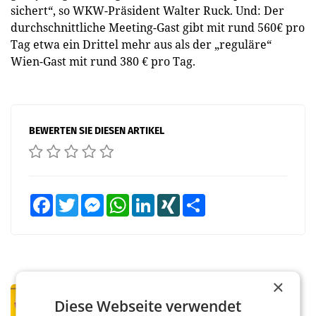
sichert“, so WKW-Präsident Walter Ruck. Und: Der
durchschnittliche Meeting-Gast gibt mit rund 560€ pro
Tag etwa ein Drittel mehr aus als der „reguläre“
Wien-Gast mit rund 380 € pro Tag.
BEWERTEN SIE DIESEN ARTIKEL
Facebook
Twitter
Messenger
WhatsApp
LinkedIn
XING
Teilen
×
PRIMENEWS
Diese Webseite verwendet
Österreichische Post: Umsatzplus im