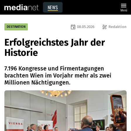
menu
NEWS
Menü
event
draw
08.05.2026
Redaktion
DESTINATION
Erfolgreichstes Jahr der
Historie
7.196 Kongresse und Firmentagungen
brachten Wien im Vorjahr mehr als zwei
Millionen Nächtigungen.