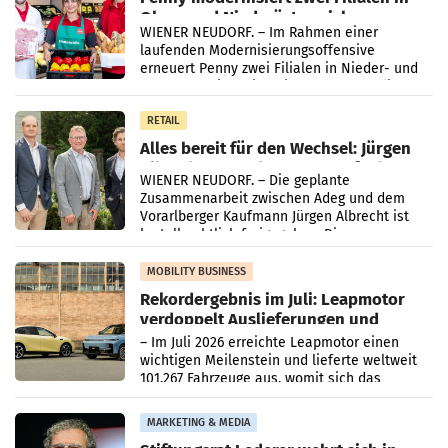
Ober- und Niederösterreich
WIENER NEUDORF. – Im Rahmen einer
laufenden Modernisierungsoffensive
erneuert Penny zwei Filialen in Nieder- und
Oberösterreich. Die beiden Standorte liegen
in Haag sowie im rund
RETAIL
Alles bereit für den Wechsel: Jürgen
Albrecht setzt ab 1.1.2027 auf Adeg
WIENER NEUDORF. – Die geplante
Zusammenarbeit zwischen Adeg und dem
Vorarlberger Kaufmann Jürgen Albrecht ist
kartellrechtlich freigegeben: Die
Bundeswettbewerbsbehörde und der
Bundeskartellanwalt
MOBILITY BUSINESS
Rekordergebnis im Juli: Leapmotor
verdoppelt Auslieferungen und
überschreitet die 100.000er-Marke
– Im Juli 2026 erreichte Leapmotor einen
wichtigen Meilenstein und lieferte weltweit
101.267 Fahrzeuge aus, womit sich das
Ergebnis gegenüber Juli 2025 mehr als
verdoppelte (+102
MARKETING & MEDIA