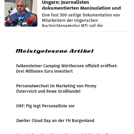
Ungarn: Journalisten
dokumentierten Manipulation und
Zensur
Eine fast 500-seitige Dokumentation von
Mitarbeitern der Ungarischen
Nachrichtenagentur MTI soll die
systematische Nachrichten-Manipulation und
Zensur bei der Agentur während der Zeit
Meistgelesene Artikel
Falkensteiner Camping Wörthersee offiziell eröffnet:
Drei Millionen Euro investiert
Personalwechsel im Marketing von Penny
Österreich und Rewe Großhandel
ORF: Pig legt Personalliste vor
Zweiter Cloud Day an der FH Burgenland