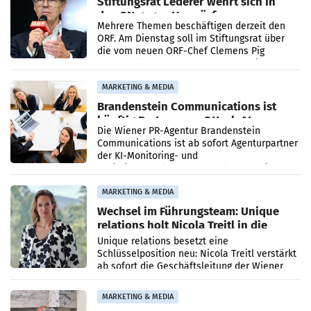
Stiftungsrat Lederer wehrt sich in
den SN gegen Vorwürfe
Mehrere Themen beschäftigen derzeit den
ORF. Am Dienstag soll im Stiftungsrat über
die vom neuen ORF-Chef Clemens Pig
vorgeschlagenen Besetzungen für die
Direktionen abgestimmt werden.
MARKETING & MEDIA
Brandenstein Communications ist
künftig Partner von OtterlyAI
Die Wiener PR-Agentur Brandenstein
Communications ist ab sofort Agenturpartner
der KI-Monitoring- und
Optimierungsplattform OtterlyAI. Damit baut
die Agentur ihr Leistungsportfolio
MARKETING & MEDIA
Wechsel im Führungsteam: Unique
relations holt Nicola Treitl in die
Geschäftsleitung
Unique relations besetzt eine
Schlüsselposition neu: Nicola Treitl verstärkt
ab sofort die Geschäftsleitung der Wiener
PR-Agentur an der Seite von Josef Kalina und
Anna Kalina-Mahr.
MARKETING & MEDIA