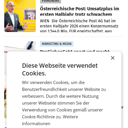
PRIMENEWS
Österreichische Post: Umsatzplus im
ersten Halbjahr trotz schwachem
Briefgeschäft
WIEN Die Österreichische Post AG hat im
ersten Halbjahr 2026 einen Konzernumsatz
von 1.544,0 Mio. EUR erwirtschaftet, was
einem Plus von 3,8 Prozent gegenüber dem
Vergleichszeitraum
MARKETING & MEDIA
ProSiebenSat.1 spart und macht
×
überraschend viel Gewinn
UNTERFÖHRING/MAILAND/AMSTERDAM. Der
Diese Webseite verwendet
Fernsehkonzern ProSiebenSat.1 hat im
Cookies.
Frühjahr dank Kostensenkungen operativ
wieder Gewinn gemacht und die
Wir verwenden Cookies, um die
Markterwartung deutlich übertroffen.
RETAIL
Benutzerfreundlichkeit unserer Website zu
Eine Bühne für Zirkularität: ARA und
verbessern. Durch die weitere Nutzung
Müller informieren am POS über
unserer Webseite stimmen Sie der
Kreislauffähigkeit
Über den gesamten August hinweg rücken die
Verwendung von Cookies gemäß unserer
Altstoff Recycling Austria AG (ARA) und der
Cookie-Richtlinie zu.
Weitere
Handelskonzern Müller die Initiative
„Kreislauf-Helden“ in allen österreichischen
Informationen
Müller-Filialen