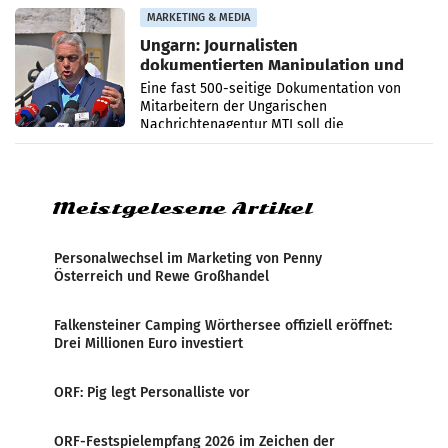
Anna Kalina-Mahr.
MARKETING & MEDIA
Ungarn: Journalisten
dokumentierten Manipulation und
Zensur
Eine fast 500-seitige Dokumentation von
Mitarbeitern der Ungarischen
Nachrichtenagentur MTI soll die
systematische Nachrichten-Manipulation und
Zensur bei der Agentur während der Zeit
Meistgelesene Artikel
Personalwechsel im Marketing von Penny
Österreich und Rewe Großhandel
Falkensteiner Camping Wörthersee offiziell eröffnet:
Drei Millionen Euro investiert
ORF: Pig legt Personalliste vor
ORF-Festspielempfang 2026 im Zeichen der