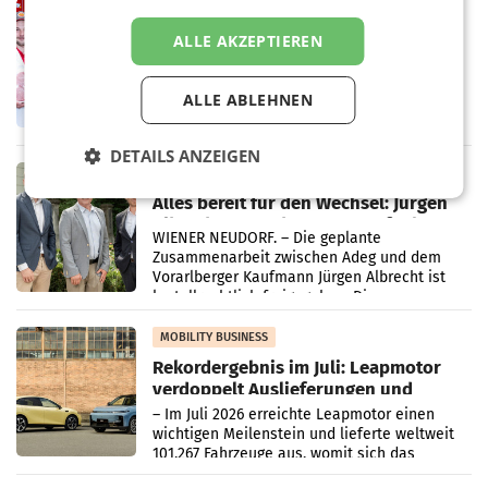
RETAIL
Penny modernisiert zwei Filialen in
ALLE AKZEPTIEREN
Ober- und Niederösterreich
WIENER NEUDORF. – Im Rahmen einer
laufenden Modernisierungsoffensive
ALLE ABLEHNEN
erneuert Penny zwei Filialen in Nieder- und
Oberösterreich. Die beiden Standorte liegen
DETAILS ANZEIGEN
in Haag sowie im rund
RETAIL
Alles bereit für den Wechsel: Jürgen
Albrecht setzt ab 1.1.2027 auf Adeg
WIENER NEUDORF. – Die geplante
Zusammenarbeit zwischen Adeg und dem
Vorarlberger Kaufmann Jürgen Albrecht ist
kartellrechtlich freigegeben: Die
Bundeswettbewerbsbehörde und der
Bundeskartellanwalt
MOBILITY BUSINESS
Rekordergebnis im Juli: Leapmotor
verdoppelt Auslieferungen und
überschreitet die 100.000er-Marke
– Im Juli 2026 erreichte Leapmotor einen
wichtigen Meilenstein und lieferte weltweit
101.267 Fahrzeuge aus, womit sich das
Ergebnis gegenüber Juli 2025 mehr als