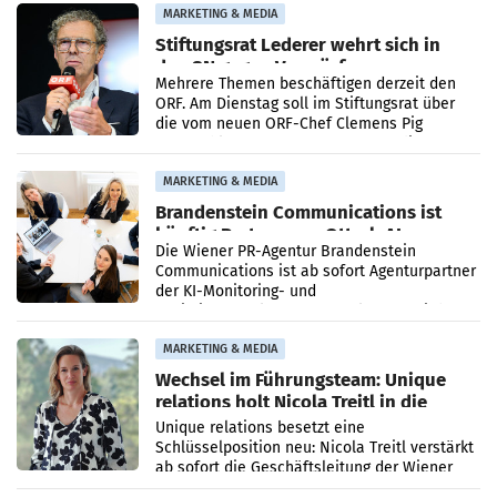
verdoppelte (+102
MARKETING & MEDIA
Stiftungsrat Lederer wehrt sich in
den SN gegen Vorwürfe
Mehrere Themen beschäftigen derzeit den
ORF. Am Dienstag soll im Stiftungsrat über
die vom neuen ORF-Chef Clemens Pig
vorgeschlagenen Besetzungen für die
Direktionen abgestimmt werden.
MARKETING & MEDIA
Brandenstein Communications ist
künftig Partner von OtterlyAI
Die Wiener PR-Agentur Brandenstein
Communications ist ab sofort Agenturpartner
der KI-Monitoring- und
Optimierungsplattform OtterlyAI. Damit baut
die Agentur ihr Leistungsportfolio
MARKETING & MEDIA
Wechsel im Führungsteam: Unique
relations holt Nicola Treitl in die
Geschäftsleitung
Unique relations besetzt eine
Schlüsselposition neu: Nicola Treitl verstärkt
ab sofort die Geschäftsleitung der Wiener
PR-Agentur an der Seite von Josef Kalina und