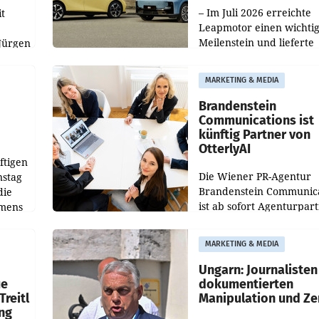
– Im Juli 2026 erreichte
t
Leapmotor einen wichti
Meilenstein und lieferte
Jürgen
weltweit 101.267 Fahrze
ich
aus, womit sich das Erge
MARKETING & MEDIA
gegenüber Juli 2025 meh
örde
verdoppelte (+102
walt
Brandenstein
Communications ist
künftig Partner von
OtterlyAI
ftigen
Die Wiener PR-Agentur
nstag
Brandenstein Communica
die
ist ab sofort Agenturpar
emens
der KI-Monitoring- und
Optimierungsplattform
MARKETING & MEDIA
OtterlyAI. Damit baut di
Agentur ihr Leistungspor
Ungarn: Journalisten
ue
dokumentierten
Treitl
Manipulation und Ze
ung