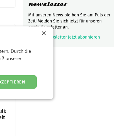
newsletter
Mit unseren News bleiben Sie am Puls der
Zeit! Melden Sie sich jetzt für unseren
gratis Newsletter an.
×
mark_email_read
Newsletter jetzt abonnieren
zwei
sern. Durch die
äß unserer
e
KZEPTIEREN
alen in
ich.
gen in
li:
lt