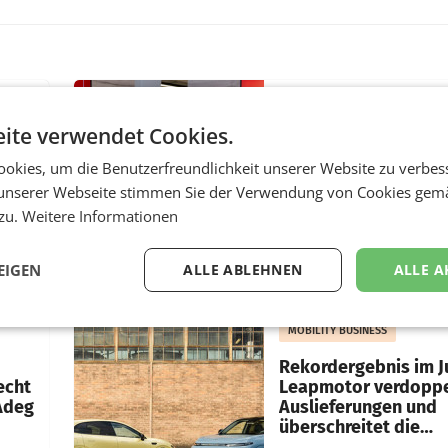
RETAIL
ite verwendet Cookies.
Penny modernisiert 
Filialen in Ober- und
okies, um die Benutzerfreundlichkeit unserer Website zu verbes
m
Niederösterreich
unserer Webseite stimmen Sie der Verwendung von Cookies gem
 zu.
Weitere Informationen
WIENER NEUDORF. – Im
st
Rahmen einer laufenden
ff
Modernisierungsoffensiv
EIGEN
ALLE ABLEHNEN
ALLE A
A)
erneuert Penny zwei Fili
Nieder- und Oberösterre
slauf-
Die beiden Standorte lie
MOBILITY BUSINESS
Haag sowie im rund
ilialen
Rekordergebnis im Ju
echt
Leapmotor verdoppe
 Adeg
Auslieferungen und
überschreitet die
100.000er-Marke