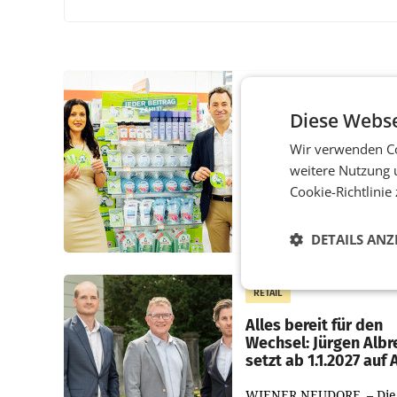
RETAIL
Diese Webse
Eine Bühne für
Zirkularität: ARA und
Wir verwenden Co
Müller informieren a
weitere Nutzung 
POS über
Kreislauffähigkeit
Cookie-Richtlinie
Über den gesamten Augu
hinweg rücken die Altsto
DETAILS ANZ
Recycling Austria AG (AR
und der Handelskonzern
Müller die Initiative „Krei
RETAIL
Helden“ in allen
österreichischen Müller-F
Alles bereit für den
Wechsel: Jürgen Albr
setzt ab 1.1.2027 auf
WIENER NEUDORF. – Die