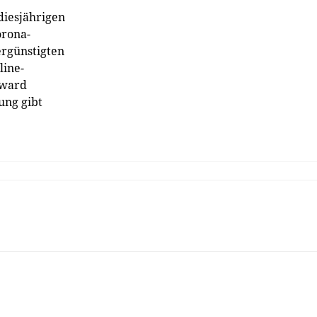
 diesjährigen
orona-
ergünstigten
line-
Award
ung gibt