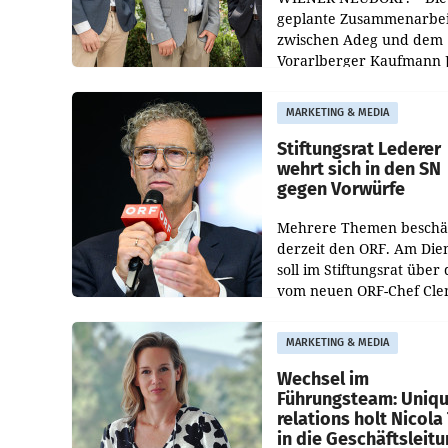
geplante Zusammenarbei
zwischen Adeg und dem
Vorarlberger Kaufmann 
Albrecht ist kartellrechtl
freigegeben: Die
MARKETING & MEDIA
Bundeswettbewerbsbeh
und der Bundeskartellan
Stiftungsrat Lederer
wehrt sich in den SN
gegen Vorwürfe
Mehrere Themen beschä
derzeit den ORF. Am Die
soll im Stiftungsrat über 
vom neuen ORF-Chef Cl
Pig vorgeschlagenen
Besetzungen für die
MARKETING & MEDIA
Direktionen abgestimmt
werden.
Wechsel im
Führungsteam: Uniq
relations holt Nicola 
in die Geschäftsleit