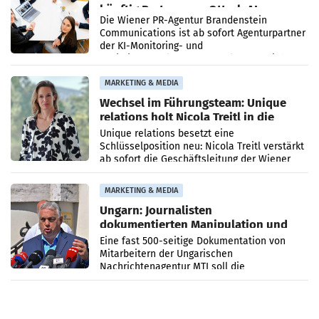
künftig Partner von OtterlyAI
Die Wiener PR-Agentur Brandenstein
Communications ist ab sofort Agenturpartner
der KI-Monitoring- und
Optimierungsplattform OtterlyAI. Damit baut
die Agentur ihr Leistungsportfolio
MARKETING & MEDIA
Wechsel im Führungsteam: Unique
relations holt Nicola Treitl in die
Geschäftsleitung
Unique relations besetzt eine
Schlüsselposition neu: Nicola Treitl verstärkt
ab sofort die Geschäftsleitung der Wiener
PR-Agentur an der Seite von Josef Kalina und
Anna Kalina-Mahr.
MARKETING & MEDIA
Ungarn: Journalisten
dokumentierten Manipulation und
Zensur
Eine fast 500-seitige Dokumentation von
Mitarbeitern der Ungarischen
Nachrichtenagentur MTI soll die
systematische Nachrichten-Manipulation und
Zensur bei der Agentur während der Zeit