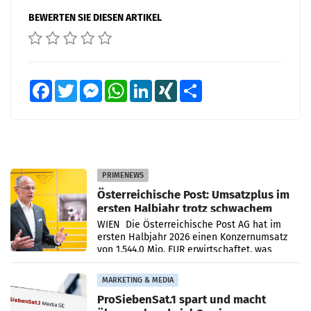
BEWERTEN SIE DIESEN ARTIKEL
Facebook
Twitter
Messenger
WhatsApp
LinkedIn
XING
Teilen
PRIMENEWS
Österreichische Post: Umsatzplus im
ersten Halbjahr trotz schwachem
Briefgeschäft
WIEN Die Österreichische Post AG hat im
ersten Halbjahr 2026 einen Konzernumsatz
von 1.544,0 Mio. EUR erwirtschaftet, was
einem Plus von 3,8 Prozent gegenüber dem
Vergleichszeitraum
MARKETING & MEDIA
ProSiebenSat.1 spart und macht