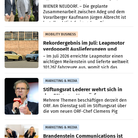
Albrecht setzt ab 1.1.2027 auf Adeg
WIENER NEUDORF. – Die geplante
Zusammenarbeit zwischen Adeg und dem
Vorarlberger Kaufmann Jürgen Albrecht ist
kartellrechtlich freigegeben: Die
Bundeswettbewerbsbehörde und der
Bundeskartellanwalt
MOBILITY BUSINESS
Rekordergebnis im Juli: Leapmotor
verdoppelt Auslieferungen und
überschreitet die 100.000er-Marke
– Im Juli 2026 erreichte Leapmotor einen
wichtigen Meilenstein und lieferte weltweit
101.267 Fahrzeuge aus, womit sich das
Ergebnis gegenüber Juli 2025 mehr als
verdoppelte (+102
MARKETING & MEDIA
Stiftungsrat Lederer wehrt sich in
den SN gegen Vorwürfe
Mehrere Themen beschäftigen derzeit den
ORF. Am Dienstag soll im Stiftungsrat über
die vom neuen ORF-Chef Clemens Pig
vorgeschlagenen Besetzungen für die
Direktionen abgestimmt werden.
MARKETING & MEDIA
Brandenstein Communications ist