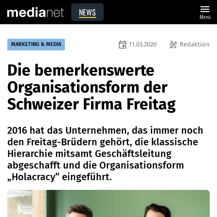
menu
NEWS
Menü
event
draw
11.03.2020
Redaktion
MARKETING & MEDIA
Die bemerkenswerte
Organisationsform der
Schweizer Firma Freitag
2016 hat das Unternehmen, das immer noch
den Freitag-Brüdern gehört, die klassische
Hierarchie mitsamt Geschäftsleitung
abgeschafft und die Organisationsform
„Holacracy“ eingeführt.