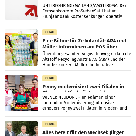
überraschend viel Gewinn
UNTERFÖHRING/MAILAND/AMSTERDAM. Der
Fernsehkonzern ProSiebenSat.1 hat im
Frühjahr dank Kostensenkungen operativ
wieder Gewinn gemacht und die
Markterwartung deutlich übertroffen.
RETAIL
Eine Bühne für Zirkularität: ARA und
Müller informieren am POS über
Kreislauffähigkeit
Über den gesamten August hinweg rücken die
Altstoff Recycling Austria AG (ARA) und der
Handelskonzern Müller die Initiative
„Kreislauf-Helden“ in allen österreichischen
Müller-Filialen
RETAIL
Penny modernisiert zwei Filialen in
Ober- und Niederösterreich
WIENER NEUDORF. – Im Rahmen einer
laufenden Modernisierungsoffensive
erneuert Penny zwei Filialen in Nieder- und
Oberösterreich. Die beiden Standorte liegen
in Haag sowie im rund
RETAIL
Alles bereit für den Wechsel: Jürgen