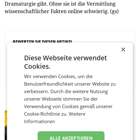
Dramaturgie gibt. Ohne sie ist die Vermittlung
wissenschaftlicher Fakten online schwierig. (gs)
BEWERTEN SIE DIESEN ARTIKEL
×
Diese Webseite verwendet
Cookies.
Facebook
Twitter
Messenger
WhatsApp
LinkedIn
XING
Teilen
Wir verwenden Cookies, um die
Benutzerfreundlichkeit unserer Website zu
verbessern. Durch die weitere Nutzung
unserer Webseite stimmen Sie der
Verwendung von Cookies gemäß unserer
Cookie-Richtlinie zu.
Weitere
PRIMENEWS
Informationen
Österreichische Post: Umsatzplus im
ersten Halbjahr trotz schwachem
Briefgeschäft
WIEN Die Österreichische Post AG hat im
ALLE AKZEPTIEREN