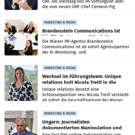
ORF. Am Dienstag soll im Stiftungsrat über
die vom neuen ORF-Chef Clemens Pig
vorgeschlagenen Besetzungen für die
Direktionen abgestimmt werden.
MARKETING & MEDIA
Brandenstein Communications ist
künftig Partner von OtterlyAI
Die Wiener PR-Agentur Brandenstein
Communications ist ab sofort Agenturpartner
der KI-Monitoring- und
Optimierungsplattform OtterlyAI. Damit baut
die Agentur ihr Leistungsportfolio
MARKETING & MEDIA
Wechsel im Führungsteam: Unique
relations holt Nicola Treitl in die
Geschäftsleitung
Unique relations besetzt eine
Schlüsselposition neu: Nicola Treitl verstärkt
ab sofort die Geschäftsleitung der Wiener
PR-Agentur an der Seite von Josef Kalina und
Anna Kalina-Mahr.
MARKETING & MEDIA
Ungarn: Journalisten
dokumentierten Manipulation und
Zensur
Eine fast 500-seitige Dokumentation von