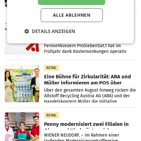
ersten Halbjahr 2026 einen Konzernumsatz
von 1.544,0 Mio. EUR erwirtschaftet, was
einem Plus von 3,8 Prozent gegenüber dem
ALLE ABLEHNEN
Vergleichszeitraum
MARKETING & MEDIA
ProSiebenSat.1 spart und macht
DETAILS ANZEIGEN
überraschend viel Gewinn
UNTERFÖHRING/MAILAND/AMSTERDAM. Der
Fernsehkonzern ProSiebenSat.1 hat im
Frühjahr dank Kostensenkungen operativ
wieder Gewinn gemacht und die
Markterwartung deutlich übertroffen.
RETAIL
Eine Bühne für Zirkularität: ARA und
Müller informieren am POS über
Kreislauffähigkeit
Über den gesamten August hinweg rücken die
Altstoff Recycling Austria AG (ARA) und der
Handelskonzern Müller die Initiative
„Kreislauf-Helden“ in allen österreichischen
Müller-Filialen
RETAIL
Penny modernisiert zwei Filialen in
Ober- und Niederösterreich
WIENER NEUDORF. – Im Rahmen einer
laufenden Modernisierungsoffensive