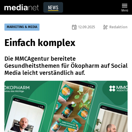
menu
NEWS
Menü
event
draw
12.09.2025
Redaktion
MARKETING & MEDIA
Einfach komplex
Die MMCAgentur bereitete
Gesundheitsthemen für Ökopharm auf Social
Media leicht verständlich auf.