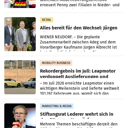
erneuert Penny zwei Filialen in Nieder- und
Oberösterreich. Die beiden Standorte liegen
in Haag sowie im rund
RETAIL
Alles bereit für den Wechsel: Jürgen
Albrecht setzt ab 1.1.2027 auf Adeg
WIENER NEUDORF. – Die geplante
Zusammenarbeit zwischen Adeg und dem
Vorarlberger Kaufmann Jürgen Albrecht ist
kartellrechtlich freigegeben: Die
Bundeswettbewerbsbehörde und der
Bundeskartellanwalt
MOBILITY BUSINESS
Rekordergebnis im Juli: Leapmotor
verdoppelt Auslieferungen und
überschreitet die 100.000er-Marke
– Im Juli 2026 erreichte Leapmotor einen
wichtigen Meilenstein und lieferte weltweit
101.267 Fahrzeuge aus, womit sich das
Ergebnis gegenüber Juli 2025 mehr als
verdoppelte (+102
MARKETING & MEDIA
Stiftungsrat Lederer wehrt sich in
den SN gegen Vorwürfe
Mehrere Themen beschäftigen derzeit den